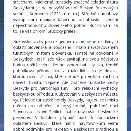
střechami. Nádherná, turisticky značená celodenní túra
Beskydami je na nejvyšší vrchol Beskyd Bukovských
vrchů – Kremenec (1221 m n. m.). Středně namáhavý
výstup nám nabídne báječnou ochutnávku scenérií
nejvýchodnějšího slovenského pohoří. Ručím vám za
to, že vás ohromí Stužický prales!
Bukovské vrchy patří k jedněm z nejméně osídlených
oblastí Slovenska a současně i málo navštěvovaným
turistickým místem Slovenska. Turisté na dovolené v
Beskydech, kteří zde však zavítají, na svou návštěvu
budou určitě velmi dlouho vzpomínat. Idylická, téměř
pohádková příroda, klid a málo lidí - to je deviza,
kterou ocení všichni, kteří netouží po velkém ruchu a
davech turistů. Najdete zde značené turistické cesty
Beskydy pro náročnější túry i pro relaxační vycházky
beskydskou přírodou. K ubytování v Beskydech můžete
využít levné turistické hotely Beskydy, najdou se i místa
určená pro táboření. V nejvýchodněji položené obci
Slovenska - Nové Sedlici - nabízí ubytování beskydské
penziony. V každém případě patří k turistickým
oblastem Beskyd, které nabízí návštěvníkům velmi
dobré podmínky pro rekreaci v Beskydech s rodinou a