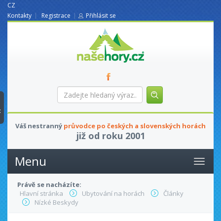
CZ
Kontakty
Registrace
Přihlásit se
nasehory.cz
Zadejte
hledaný
výraz...
t
Váš nestranný
průvodce po českých a slovenských horách
již od roku 2001
Menu
Právě se nacházíte:
Hlavní stránka
Ubytování na horách
Články
Nízké Beskydy