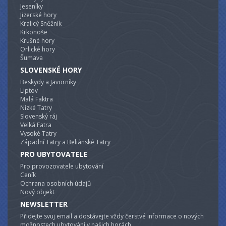
Jeseníky
Jizerské hory
Kralicý Sněžník
Krkonoše
Krušné hory
Orlické hory
Šumava
SLOVENSKÉ HORY
Beskydy a Javorníky
Liptov
Malá Faktra
Nízké Tatry
Slovenský ráj
Velká Fatra
Vysoké Tatry
Západní Tatry a Beliánské Tatry
PRO UBYTOVATELE
Pro provozovatele ubytování
Ceník
Ochrana osobních údajů
Nový objekt
NEWSLETTER
Přidejte svuj email a dostávejte vždy čerstvé informace o nových
možnostech ubytování v našich horách.