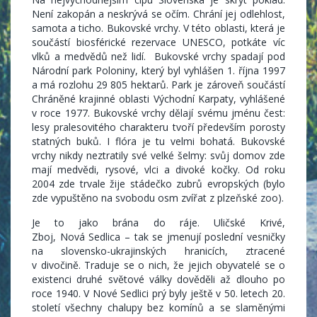
Není zakopán a neskrývá se očím. Chrání jej odlehlost,
samota a ticho. Bukovské vrchy. V této oblasti, která je
součástí biosférické rezervace UNESCO, potkáte víc
vlků a medvědů než lidí. Bukovské vrchy spadají pod
Národní park Poloniny, který byl vyhlášen 1. října 1997
a má rozlohu 29 805 hektarů. Park je zároveň součástí
Chráněné krajinné oblasti Východní Karpaty, vyhlášené
v roce 1977. Bukovské vrchy dělají svému jménu čest:
lesy pralesovitého charakteru tvoří především porosty
statných buků. I flóra je tu velmi bohatá. Bukovské
vrchy nikdy neztratily své velké šelmy: svůj domov zde
mají medvědi, rysové, vlci a divoké kočky. Od roku
2004 zde trvale žije stádečko zubrů evropských (bylo
zde vypuštěno na svobodu osm zvířat z plzeňské zoo).
Je to jako brána do ráje. Uličské Krivé,
Zboj, Nová Sedlica – tak se jmenují poslední vesničky
na slovensko-ukrajinských hranicích, ztracené
v divočině. Traduje se o nich, že jejich obyvatelé se o
existenci druhé světové války dověděli až dlouho po
roce 1940. V Nové Sedlici prý byly ještě v 50. letech 20.
století všechny chalupy bez komínů a se slaměnými