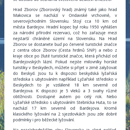
Hrad Zborov (Zborovský hrad) známý také jako hrad
Makovica se nachází v Ondavské vrchovině, v
severovýchodním Slovensku. Stojí cca 10 km od
města Bardejov. Hradní kopec byl roku 1950 vyhlášen
za národní přírodní rezervaci, což ho zařazuje mezi
nejstarší chráněné území na Slovensku. Na Hrad
Zborov se dostanete buď po červené turistické značce
z centra obce Zborov (Cesta hrdinů SNP) a nebo z
kraje obce po žluté turistické značce, která přichází od
Bardejovských lázní. Pokud nejste milovníky horské
turistiky v Beskydech, můžete si přijet v zimě zalyžovat
do Beskyd. Jsou tu k dispozici beskydská lyžařská
střediska s ubytováním například Lyžařské středisko v
Beskydech to je vzdálené 18 km severně od
Bardejova. K dispozici je 5 vleků a 3 svahy různé
obtížnosti. Dostupné autem po celý rok. Nebo
Lyžařské středisko s ubytováním Stebnícka Huta, to se
nachází 17 km severně od Bardejova. Kromě
klasického lyžování na 2 sjezdovkách jsou zde dobré
podmínky i pro běžecké lyžování.
Na nejvýchodnějším cípu Slovenska je skryt poklad.