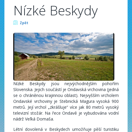
Nízké Beskydy
Zpět
Nízké Beskydy jsou nejvýchodnějším pohořím
Slovenska. Jejich součástí je Ondavská vrchovina (jedná
se o chráněnou krajinnou oblast). Nejvyšším vrcholem
Ondavské vrchoviny je Stebnická Magura vysoká 900
metrů. Její vrchol „zkrášluje“ více jak 80 metrů vysoký
televizní stožár. Na řece Ondavě je vybudována vodní
nádrž Veľká Domaša.
Létní dovolená v Beskydech umožňuje pěší turistiku