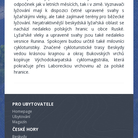
odpočinek jak v letních měsících, tak i v zimě. Vyznavači
lyžování mají k dispozici četné upravené svahy s
lyžařskými vleky, ale také zajímavé terény pro běžecké
lyžování. Nejatraktivnější beskydská lyžařská oblast se
nachází nedaleko polských hranic u obce Ruské.
Lyžařské vleky a upravené svahy jsou také nedaleko
vesnice Runina. Spokojeni budou určitě také milovníci
cykloturistiky. Značené cykloturistické trasy Beskydy
vedou krásnou krajinou a okraj Bukovských vrchů
kopíruje Východokarpatská cyklomagistrála, která
pokračuje přes Laboreckou vrchovinu až za polské
hranice.
PRO UBYTOVATELE
Homepage
Ubytování
Magazín
ČESKÉ HORY
Beskydy