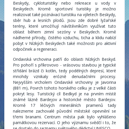
Beskydy, cykloturistiky nebo rekreace u vody v
Beskydech. Kromě sportovní turistiky je možno
realizovat také poznávací turistiku na výletech Beskydy,
sběr hub a lesních plodů. Jsou zde dobré lyžařské
terény, které umožňují návštěvníkům využívat tuto
oblast během zimní sezóny v Beskydech. Kromě
nádherné přírody, čistého vzduchu, ticha a klidu nabízí
pobyt v Nízkých Beskydech také možnosti pro aktivní
odpočinek a regeneraci.
Ondavská vrchovina patří do oblasti Nízkých Beskyd.
Pro pohoří s příkrovovo - vrásovou stavbou je typické
střídání brázd či kotlin, tedy podélných depresí, které
mnohdy vznikaly erózně denudačními procesy.
Nejvyšším vrcholem Ondavské vrchoviny je Javorina
(881 m)
.
Povrch tohoto horského celku je z velké části
pokryt lesy. Turistický cíl Bedkyd je na prvním místě
známé lázně Bardejov a historické město Bardejov.
Kromě 17 léčivých minerálních pramenů tady
nalezneme zachovalé původní městské opevnění se
třemi branami. Centrum města pak bylo vyhlášeno
památkovou rezervací. O jeho významu svědčí i to, že
se dostalo do seznamu světového dědictví UNESCO.