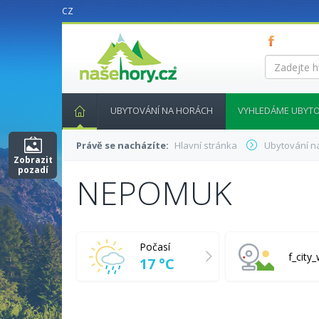
CZ
nasehory.cz
Zadejte
hledaný
výraz...
UBYTOVÁNÍ NA HORÁCH
VYHLEDÁME UBYTO
Právě se nacházíte:
Hlavní stránka
Ubytování n
Zobrazit
pozadí
NEPOMUK
Počasí
f_cit
17 °C