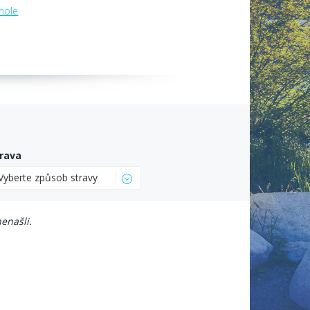
mole
rava
Vyberte způsob stravy
enašli.