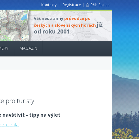
Kontakty
Registrace
Přihlásit se
Váš nestranný
průvodce po
již
českých a slovenských horách
od roku 2001
MERY
MAGAZÍN
e pro turisty
 navštívit - tipy na výlet
nská skála