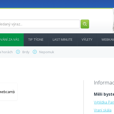
VÁNÍ ZA VÁS
TIP TÝDNE
LAST MINUTE
VÝLETY
WEBKA
a horách
Brdy
Nepomuk
Informac
y_webcams
Měli byste
Vyhlídka Pa
Vraní skála