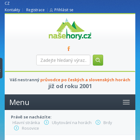
CZ
Kontakty
Registrace
Přihlásit se
nasehory.cz
Zadejte
hledaný
výraz...
t
Váš nestranný
průvodce po českých a slovenských horách
již od roku 2001
Menu
Právě se nacházíte:
Hlavní stránka
Ubytování na horách
Brdy
Rosovice