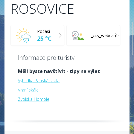
ROSOVICE
Počasí
f_city_webcams
25 °C
Informace pro turisty
Měli byste navštívit - tipy na výlet
Vyhlídka Panská skála
Vraní skála
Zvolská Homole