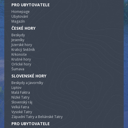
PRO UBYTOVATELE
Homepage
Ubytování
Magazín
ČESKÉ HORY
Beskydy
Jeseníky
Jizerské hory
Kralicý Sněžník
Krkonoše
Krušné hory
Orlické hory
Šumava
SLOVENSKÉ HORY
Beskydy a Javorníky
Liptov
Malá Faktra
Nízké Tatry
Slovenský ráj
Velká Fatra
Vysoké Tatry
Západní Tatry a Beliánské Tatry
PRO UBYTOVATELE