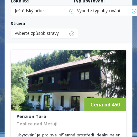
Lokalita
Typ ubytování
Ještědský hřbet
Vyberte typ ubytování
Strava
Vyberte způsob stravy
Cena od 450
Penzion Tara
Teplice nad Metují
Ubytování je pro své příjemné prostředí ideální nejen