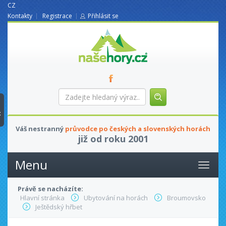
CZ
Kontakty
Registrace
Přihlásit se
nasehory.cz
Zadejte
hledaný
výraz...
t
Váš nestranný
průvodce po českých a slovenských horách
již od roku 2001
Menu
Právě se nacházíte:
Hlavní stránka
Ubytování na horách
Broumovsko
Ještědský hřbet