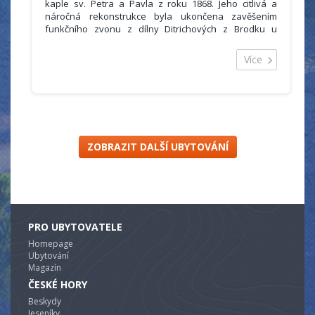
kaple sv. Petra a Pavla z roku 1868. Jeho citlivá a
náročná rekonstrukce byla ukončena zavěšením
funkčního zvonu z dílny Ditrichových z Brodku u
Přerova.
V loňském roce byl v anketě MF Dnes hotel zařazen
Více
mezi 10 nejoriginálnějších ubytovacích zařízení v celé
ČR.
Penzion s vlastním parkovištěm je 20 metrů od
nejbližšího (a v areálu nejdelšího) vleku Kaple, který
současně slouží jako přibližovací vlek do celého
areálu.
ZOBRAZIT DALŠÍ UBYTOVÁNÍ
PRO UBYTOVATELE
Homepage
Ubytování
Magazín
ČESKÉ HORY
Beskydy
Jeseníky