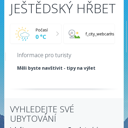
JEŠTĚDSKÝ HŘBET
Počasí
f_city_webcams
0 °C
Informace pro turisty
Měli byste navštívit - tipy na výlet
VYHLEDEJTE SVÉ
UBYTOVÁNÍ