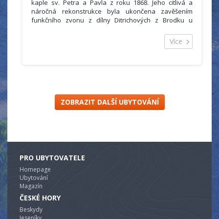
kaple sv. Petra a Pavla z roku 1868. Jeho citlivá a
náročná rekonstrukce byla ukončena zavěšením
funkčního zvonu z dílny Ditrichových z Brodku u
Přerova.
V loňském roce byl v anketě MF Dnes hotel zařazen
Více
mezi 10 nejoriginálnějších ubytovacích zařízení v celé
ČR.
Penzion s vlastním parkovištěm je 20 metrů od
nejbližšího (a v areálu nejdelšího) vleku Kaple, který
současně slouží jako přibližovací vlek do celého
areálu.
ZOBRAZIT DALŠÍ UBYTOVÁNÍ
PRO UBYTOVATELE
Homepage
Ubytování
Magazín
ČESKÉ HORY
Beskydy
Jeseníky