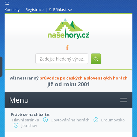
CZ
Kontakty
Registrace
Přihlásit se
nasehory.cz
Zadejte
hledaný
výraz...
t
Váš nestranný
průvodce po českých a slovenských horách
již od roku 2001
Menu
Právě se nacházíte:
Hlavní stránka
Ubytování na horách
Broumovsko
Jetřichov