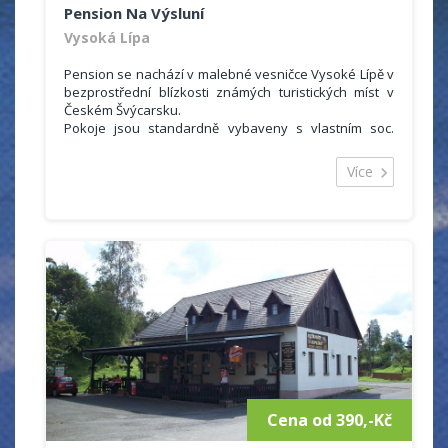
Pension Na Výsluní
Vysoká Lípa
Pension se nachází v malebné vesničce Vysoké Lípě v
bezprostřední blízkosti známých turistických míst v
Českém Švýcarsku.
Pokoje jsou standardně vybaveny s vlastním soc.
zařízením (WC,vana, umyvadlo), TV. Součástí pensionu
je restaurace s barem a TV s možností celodenního
Více
stravování (snídaně, polopenze, plná penze, minutky
speciality, hotová jídla).
K dispozici je salónek pro 20 osob vhodný pro
pořádání společenských akcí. V letním období můžete
posedět na letní terase s možností občerstvení.
Parkovat můžete na uzavřeném parkovišti přímo před
objektem.
Cena od 390,-Kč