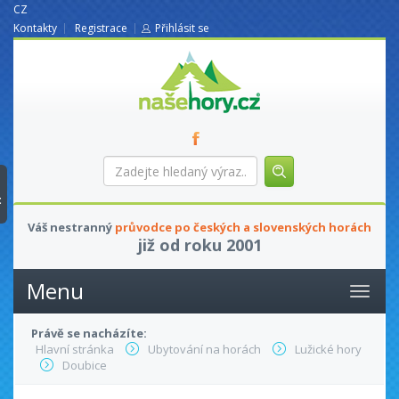
CZ
Kontakty
Registrace
Přihlásit se
nasehory.cz
Zadejte
hledaný
výraz...
t
Váš nestranný
průvodce po českých a slovenských horách
již od roku 2001
Menu
Právě se nacházíte:
Hlavní stránka
Ubytování na horách
Lužické hory
Doubice