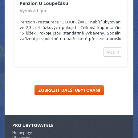
Penzion U Loupežáku
Vysoká Lípa
Penzion - restaurace "U LOUPEŽÁKU" nabízí ubytování
ve 2,3 a 4 lůžkových pokojích. Celková kapacita činí
15 lůžek. Pokoje jsou standartně vybaveny. Sociální
zařízení je společné na patře,které přes zimu prošlo
kompletní rekonstrukcí i včetně pokojů. V přízemí se
nachází restaurace s ochotným a milým personalem a
Více
s širokým výběrem jídel i nápojů za přijatelné ceny.
Nově točená zmrzlina...
ZOBRAZIT DALŠÍ UBYTOVÁNÍ
PRO UBYTOVATELE
Homepage
Ubytování