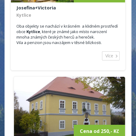
Josefina+Victoria
Kytlice
Oba objekty se nachází v krásném a klidném prostředí
obce
Kytlice
, které je známé jako místo narození
mnoha známých českých herců a hereček.
Vila a penzion jsou navzájem v těsné blízkosti.
VILA JESOFÍNA
V objektu je možno se ubytovat ve 2x dvoulůžkovém
Více
pokoji s možností přistýlky, kde každý pokoj má své
sociální zařízení.
Součástí vily je i vybavená kuchyně spojená s obývacím
pokojem.
Dále koupelna se sprchovým koutem, toaletou.
Připojení k internetu.
Odpočinout si můžete na venkovním posezení, kde je
možnost grilování.
PENZION VICTORIA
Penzion nabízí 2x dvoulůžkový pokoj a 1x šestilůžkový
pokoj.
I zde je součástí penzionu vybavená kuchyně (sporák,
lednice, mikrovlnná trouba a veškeré nádobí). Společný
Cena od 250,- Kč
prostor (bývalá hospůdka).