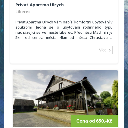
Privat Apartma Ulrych
Liberec
Privat Apartma Ulrych Vám nabízí komfortní ubytování v
soukromí. Jedná se o ubytování rodinného typu
nacházející se ve městě Liberec. Předměstí Machnín je
5km od centra města, 4km od města Chrastava a
nedaleko ( 4km ) najdete i známou obec Kryštofovo
Údolí s mnoha zachovalými hrázděnými stavbami. Je
Více
zde též unikátní historický dřevěný kostel a nově i orloj.
Cena od 650,-Kč