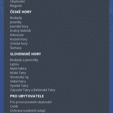
Ubytování
Magazín
ČESKÉ HORY
Beskydy
Jeseníky
Jizerské hory
Kralicý Sněžník
Krkonoše
Krušné hory
Orlické hory
Šumava
SLOVENSKÉ HORY
Beskydy a Javorníky
Liptov
Malá Faktra
Nízké Tatry
Slovenský ráj
Velká Fatra
Vysoké Tatry
Západní Tatry a Beliánské Tatry
PRO UBYTOVATELE
Pro provozovatele ubytování
Ceník
Ochrana osobních údajů