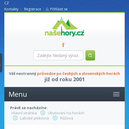
CZ
Kontakty
Registrace
Přihlásit se
nasehory.cz
Zadejte
hledaný
výraz...
t
Váš nestranný
průvodce po českých a slovenských horách
již od roku 2001
Menu
Právě se nacházíte:
Hlavní stránka
Ubytování na horách
Labské pískovce
Růžová