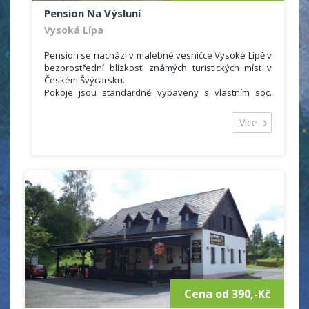
Pension Na Výsluní
Vysoká Lípa
Pension se nachází v malebné vesničce Vysoké Lípě v
bezprostřední blízkosti známých turistických míst v
Českém Švýcarsku.
Pokoje jsou standardně vybaveny s vlastním soc.
zařízením (WC,vana, umyvadlo), TV. Součástí pensionu
je restaurace s barem a TV s možností celodenního
Více
stravování (snídaně, polopenze, plná penze, minutky
speciality, hotová jídla).
K dispozici je salónek pro 20 osob vhodný pro
pořádání společenských akcí. V letním období můžete
posedět na letní terase s možností občerstvení.
Parkovat můžete na uzavřeném parkovišti přímo před
objektem.
Cena od 390,-Kč