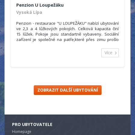
Penzion U Loupežáku
Vysoká Lípa
Penzion - restaurace "U LOUPEŽÁKU" nabízí ubytování
ve 2,3 a 4 lůžkových pokojích. Celková kapacita činí
15 lůžek. Pokoje jsou standartně vybaveny. Sociální
zařízení je společné na patře,které přes zimu prošlo
kompletní rekonstrukcí i včetně pokojů. V přízemí se
nachází restaurace s ochotným a milým personalem a s
Více
širokým výběrem jídel i nápojů za přijatelné ceny. Nově
točená zmrzlina...
ZOBRAZIT DALŠÍ UBYTOVÁNÍ
PRO UBYTOVATELE
Homepage