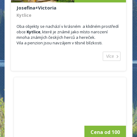
Josefina+Victoria
Kytlice
Oba objekty se nachází v krásném a klidném prostředí
obce
Kytlice
, které je známé jako místo narození
mnoha známých českých herců a hereček.
Vila a penzion jsou navzájem v těsné blízkosti.
VILA JESOFÍNA
V objektu je možno se ubytovat ve 2x dvoulůžkovém
Více
pokoji s možností přistýlky, kde každý pokoj má své
sociální zařízení.
Součástí vily je i vybavená kuchyně spojená s obývacím
pokojem.
Dále koupelna se sprchovým koutem, toaletou.
Připojení k internetu.
Odpočinout si můžete na venkovním posezení, kde je
možnost grilování.
PENZION VICTORIA
Penzion nabízí 2x dvoulůžkový pokoj a 1x šestilůžkový
pokoj.
I zde je součástí penzionu vybavená kuchyně (sporák,
lednice, mikrovlnná trouba a veškeré nádobí). Společný
Cena od 100
prostor (bývalá hospůdka).