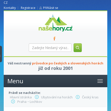
CZ
Kontakty
Registrace
Přihlásit se
nasehory.cz
Zadejte
hledaný
výraz...
t
Váš nestranný
průvodce po českých a slovenských horách
již od roku 2001
Menu
Právě se nacházíte:
Hlavní stránka
Ubytování na horách
Český kras
Praha − Lochkov