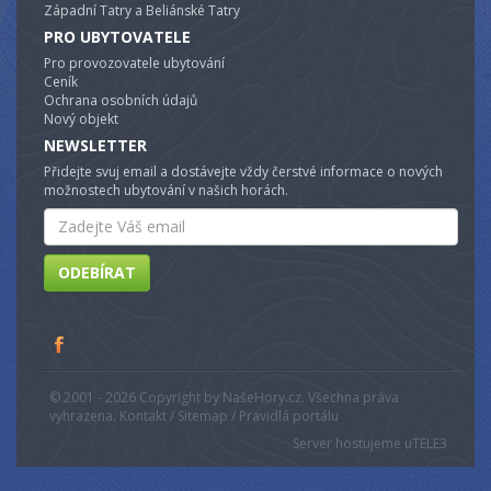
Západní Tatry a Beliánské Tatry
PRO UBYTOVATELE
Pro provozovatele ubytování
Ceník
Ochrana osobních údajů
Nový objekt
NEWSLETTER
Přidejte svuj email a dostávejte vždy čerstvé informace o nových
možnostech ubytování v našich horách.
Email
ODEBÍRAT
© 2001 - 2026 Copyright by NašeHory.cz. Všechna práva
vyhrazena. Kontakt / Sitemap / Pravidlá portálu
Server hostujeme u
TELE3