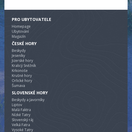
PRO UBYTOVATELE
Homepage
Ubytování
Magazín
ČESKÉ HORY
Beskydy
Jeseníky
Jizerské hory
Kralicý Sněžník
Krkonoše
Krušné hory
Orlické hory
Šumava
SLOVENSKÉ HORY
Beskydy a Javorníky
Liptov
Malá Faktra
Nízké Tatry
Slovenský ráj
Velká Fatra
Vysoké Tatry