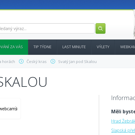
VÁNÍ ZA VÁS
TIP TÝDNE
LAST MINUTE
VÝLETY
WEBKA
a horách
Český kras
Svatý Jan pod Skalou
 SKALOU
Informac
y_webcams
Měli byste
Hrad Žebrá
Slapská pře