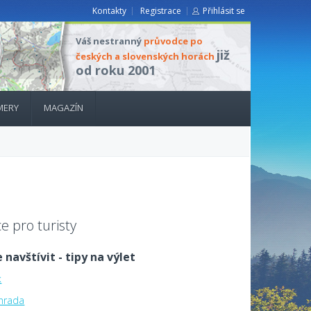
Kontakty
Registrace
Přihlásit se
Váš nestranný
průvodce po
již
českých a slovenských horách
od roku 2001
MERY
MAGAZÍN
e pro turisty
 navštívit - tipy na výlet
k
hrada