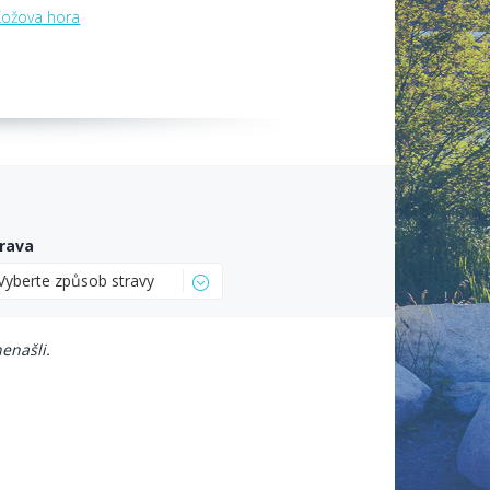
Kožova hora
rava
Vyberte způsob stravy
enašli.