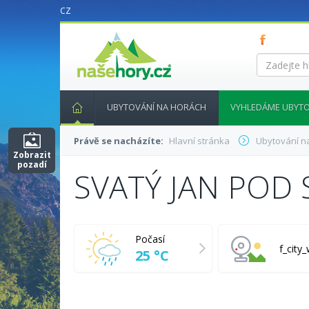
CZ
nasehory.cz
Zadejte
hledaný
výraz...
UBYTOVÁNÍ NA HORÁCH
VYHLEDÁME UBYTO
Právě se nacházíte:
Hlavní stránka
Ubytování n
Zobrazit
pozadí
SVATÝ JAN POD
Počasí
f_cit
25 °C