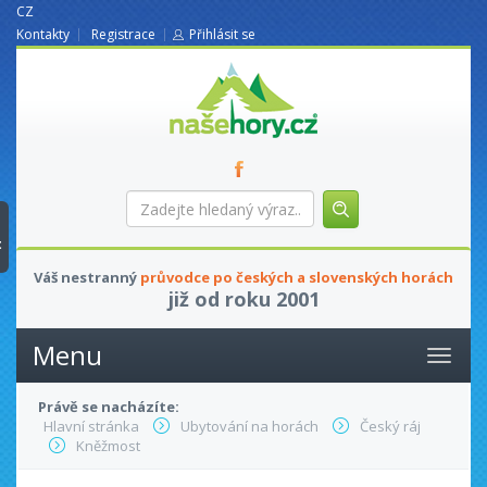
CZ
Kontakty
Registrace
Přihlásit se
nasehory.cz
Zadejte
hledaný
výraz...
t
Váš nestranný
průvodce po českých a slovenských horách
již od roku 2001
Menu
Právě se nacházíte:
Hlavní stránka
Ubytování na horách
Český ráj
Kněžmost