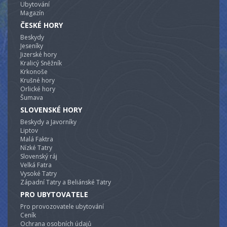
Ubytování
1x čtyřlůžkový pokoj). I zde je sociální zařízení s
Magazín
toaletou a sprchovým koutem (bojler 120l). I vybavení
kuchyni je stejné jako v prvním objektu, jen zde se
ČESKÉ HORY
nachází pouze jedna lednice. Vytápění je možné el.
Beskydy
přímotopy.
Jeseníky
Jizerské hory
Kralicý Sněžník
Krkonoše
Krušné hory
Orlické hory
Šumava
SLOVENSKÉ HORY
Beskydy a Javorníky
Liptov
Malá Faktra
Nízké Tatry
Slovenský ráj
Velká Fatra
Vysoké Tatry
Západní Tatry a Beliánské Tatry
PRO UBYTOVATELE
Pro provozovatele ubytování
Ceník
Ochrana osobních údajů