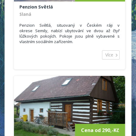
Penzion Světlá
Slaná
Penzion Světlá, situovaný v Českém ráji v
okrese Semily, nabízí ubytování ve dvou až čtyř
lůžkových pokojích. Pokoje jsou plně vybavené s
vlastním sociálním zařízením.
P
enzion s pohodovou a klidnou atmosférou se
nachází v malebné oblasti Českého ráje u hory
Více
Kozákov, která je známá především výskytem
polodrahokamů a krásnou, rozmanitou okolní
krajinou.
Rádi přivítáme všechny věkové kategorie, jak mladší
ročníky či rodiny s dětmi, tak i seniory či páry, prostě
všechny, kteří májí rádi Český ráj a dobré jídlo.
Cena od 290,-Kč