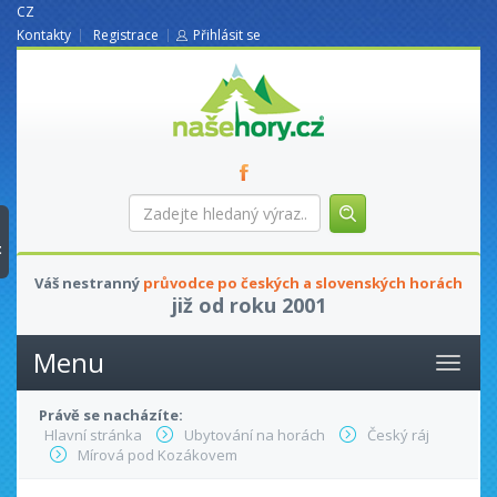
CZ
Kontakty
Registrace
Přihlásit se
nasehory.cz
Zadejte
hledaný
výraz...
t
Váš nestranný
průvodce po českých a slovenských horách
již od roku 2001
Menu
Právě se nacházíte:
Hlavní stránka
Ubytování na horách
Český ráj
Mírová pod Kozákovem