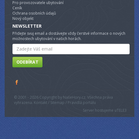
Pro provozovatele ubytování
Ceník
Ochrana osobních údajů
Nový objekt
NEWSLETTER
Přidejte svuj email a dostávejte vždy čerstvé informace o nových
možnostech ubytování v našich horách.
Email
ODEBÍRAT
© 2001 - 2026 Copyright by NašeHory.cz. Všechna práva
vyhrazena. Kontakt / Sitemap / Pravidlá portálu
Server hostujeme u
TELE3