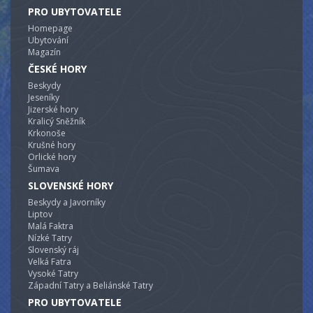
4 - lůžkové ložnici dřevem.
PRO UBYTOVATELE
Druhý objekt (Vejměnek):
Homepage
Zde jsou k dispozici 2 ložnice (1x dvoulůžkový pokoj a
Ubytování
1x čtyřlůžkový pokoj). I zde je sociální zařízení s
Magazín
toaletou a sprchovým koutem (bojler 120l). I vybavení
kuchyni je stejné jako v prvním objektu, jen zde se
ČESKÉ HORY
nachází pouze jedna lednice. Vytápění je možné el.
Beskydy
přímotopy.
Jeseníky
Jizerské hory
Kralicý Sněžník
Krkonoše
Krušné hory
Orlické hory
Šumava
SLOVENSKÉ HORY
Beskydy a Javorníky
Liptov
Malá Faktra
Nízké Tatry
Slovenský ráj
Velká Fatra
Vysoké Tatry
Západní Tatry a Beliánské Tatry
PRO UBYTOVATELE