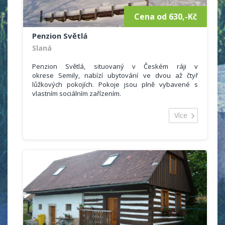
Cena od 630,-Kč
Penzion Světlá
Slaná
Penzion Světlá, situovaný v Českém ráji v
okrese Semily, nabízí ubytování ve dvou až čtyř
lůžkových pokojích. Pokoje jsou plně vybavené s
vlastním sociálním zařízením.
P
enzion s pohodovou a klidnou atmosférou se
nachází v malebné oblasti Českého ráje u hory
Více
Kozákov, která je známá především výskytem
polodrahokamů a krásnou, rozmanitou okolní
krajinou.
Rádi přivítáme všechny věkové kategorie, jak mladší
ročníky či rodiny s dětmi, tak i seniory či páry, prostě
všechny, kteří májí rádi Český ráj a dobré jídlo.