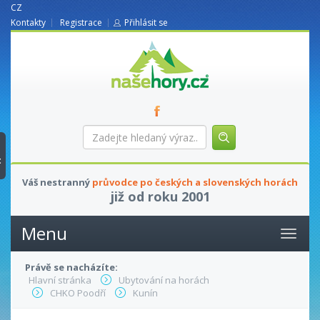
CZ
Kontakty
Registrace
Přihlásit se
nasehory.cz
Zadejte
hledaný
výraz...
t
Váš nestranný
průvodce po českých a slovenských horách
již od roku 2001
Menu
Právě se nacházíte:
Hlavní stránka
Ubytování na horách
CHKO Poodří
Kunín