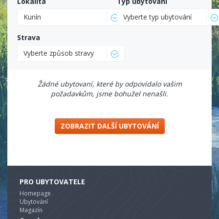
Lokalita
Typ ubytování
Kunín
Vyberte typ ubytování
Strava
Vyberte způsob stravy
Žádné ubytovaní, které by odpovídalo vašim
požadavkům, jsme bohužel nenašli.
ZOBRAZIT DALŠÍ UBYTOVÁNÍ
PRO UBYTOVATELE
Homepage
Ubytování
Magazín