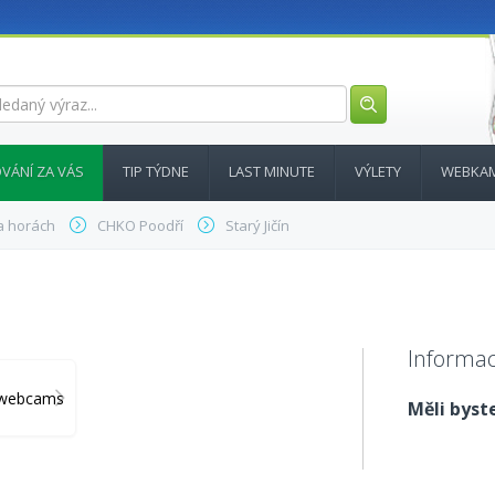
VÁNÍ ZA VÁS
TIP TÝDNE
LAST MINUTE
VÝLETY
WEBKA
a horách
CHKO Poodří
Starý Jičín
Informac
y_webcams
Měli byste