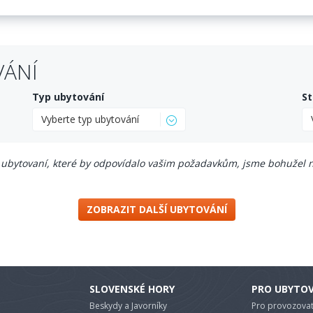
VÁNÍ
Typ ubytování
St
Vyberte typ ubytování
ubytovaní, které by odpovídalo vašim požadavkům, jsme bohužel n
ZOBRAZIT DALŠÍ UBYTOVÁNÍ
SLOVENSKÉ HORY
PRO UBYTO
Beskydy a Javorníky
Pro provozovat