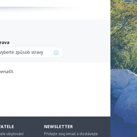
rava
Vyberte způsob stravy
enašli.
VATELE
NEWSLETTER
ele ubytování
Přidejte svuj email a dostávejte