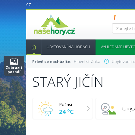
CZ
nasehory.cz
Zadejte
hledaný
výraz...
UBYTOVÁNÍ NA HORÁCH
VYHLEDÁME UBYTO
Právě se nacházíte:
Hlavní stránka
Ubytování n
Zobrazit
pozadí
STARÝ JIČÍN
Počasí
f_cit
24 °C