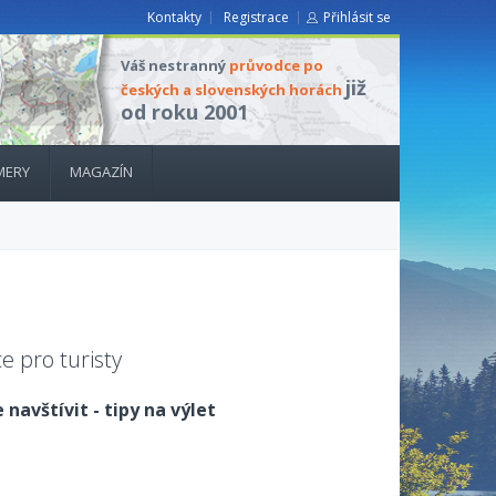
Kontakty
Registrace
Přihlásit se
Váš nestranný
průvodce po
již
českých a slovenských horách
od roku 2001
MERY
MAGAZÍN
e pro turisty
 navštívit - tipy na výlet