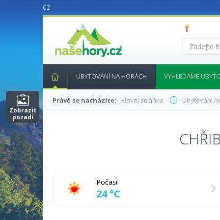
CZ
nasehory.cz
Zadejte
hledaný
výraz...
UBYTOVÁNÍ NA HORÁCH
VYHLEDÁME UBYTO
Právě se nacházíte:
Hlavní stránka
Ubytování n
Zobrazit
pozadí
CHŘI
Počasí
24 °C