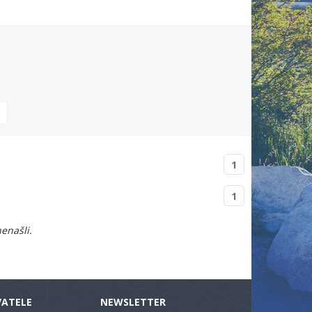
1
1
enašli.
VATELE
NEWSLETTER