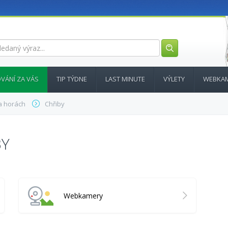
VÁNÍ ZA VÁS
TIP TÝDNE
LAST MINUTE
VÝLETY
WEBKA
a horách
Chřiby
BY
Webkamery