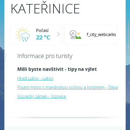
KATEŘINICE
Počasí
f_city_webcams
22 °C
Informace pro turisty
Měli byste navštívit - tipy na výlet
Hrad Lukov - Lukov
Poutní místo s mariánskou soškou a kostelem - Štípa
Vizovický zámek - Vizovice