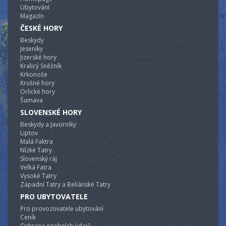
Ubytování
Magazín
ČESKÉ HORY
Beskydy
Jeseníky
Jizerské hory
Kralicý Sněžník
Krkonoše
Krušné hory
Orlické hory
Šumava
SLOVENSKÉ HORY
Beskydy a Javorníky
Liptov
Malá Faktra
Nízké Tatry
Slovenský ráj
Velká Fatra
Vysoké Tatry
Západní Tatry a Beliánské Tatry
PRO UBYTOVATELE
Pro provozovatele ubytování
Ceník
Ochrana osobních údajů