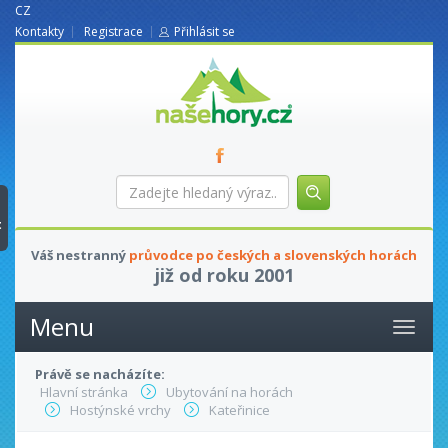
CZ
Kontakty
Registrace
Přihlásit se
nasehory.cz
Zadejte
hledaný
výraz...
t
Váš nestranný
průvodce po českých a slovenských horách
již od roku 2001
Menu
Právě se nacházíte:
Hlavní stránka
Ubytování na horách
Hostýnské vrchy
Kateřinice