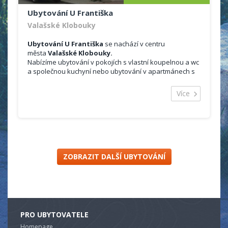
Ubytování U Františka
Valašské Klobouky
Ubytování U Františka
se nachází v centru
města
Valašské Klobouky.
Nabízíme ubytování v pokojích s vlastní koupelnou a wc
a společnou kuchyní nebo ubytování v apartmánech s
vlastní vybavenou kuchyní a sociálním zařízením. V
objektu se nachází
vinotéka a vinný sklep.
Více
ZOBRAZIT DALŠÍ UBYTOVÁNÍ
PRO UBYTOVATELE
Homepage