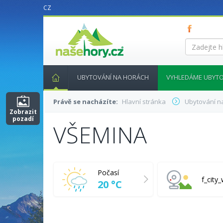
CZ
nasehory.cz
Zadejte
hledaný
výraz...
UBYTOVÁNÍ NA HORÁCH
VYHLEDÁME UBYTO
Právě se nacházíte:
Hlavní stránka
Ubytování n
Zobrazit
pozadí
VŠEMINA
Počasí
f_cit
20 °C