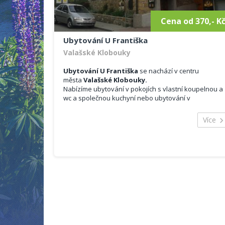
Cena od 370,- K
Ubytování U Františka
Valašské Klobouky
Ubytování U Františka
se nachází v centru
města
Valašské Klobouky.
Nabízíme ubytování v pokojích s vlastní koupelnou a
wc a společnou kuchyní nebo ubytování v
apartmánech s vlastní vybavenou kuchyní a
sociálním zařízením. V objektu se nachází
vinotéka
Více
a vinný sklep.