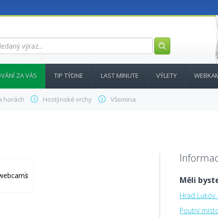
VÁNÍ ZA VÁS
TIP TÝDNE
LAST MINUTE
VÝLETY
WEBKA
a horách
Hostýnské vrchy
Všemina
Informac
y_webcams
Měli byste
Hrad Lukov 
Poutní míst