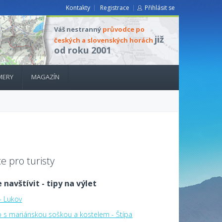
Kontakty
Registrace
Přihlásit se
Váš nestranný
průvodce po
již
českých a slovenských horách
od roku 2001
MERY
MAGAZÍN
e pro turisty
 navštívit - tipy na výlet
- Lukov
o s mariánskou soškou a kostelem - Štípa