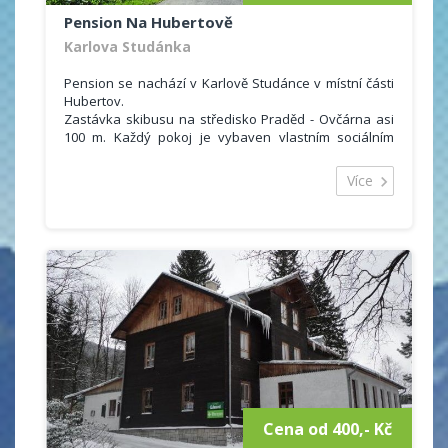
Pension Na Hubertově
Karlova Studánka
Pension se nachází v Karlově Studánce v místní části
Hubertov.
Zastávka skibusu na středisko Praděd - Ovčárna asi
100 m. Každý pokoj je vybaven vlastním sociálním
zařízením (WC + sprchový kout) a také lednicí. Hostům
je rovněž k dispozici společenská místnost s televizí,
Více
kuchyňský kout, v létě venkovní posezení s ohništěm.
Cena od 400,- Kč