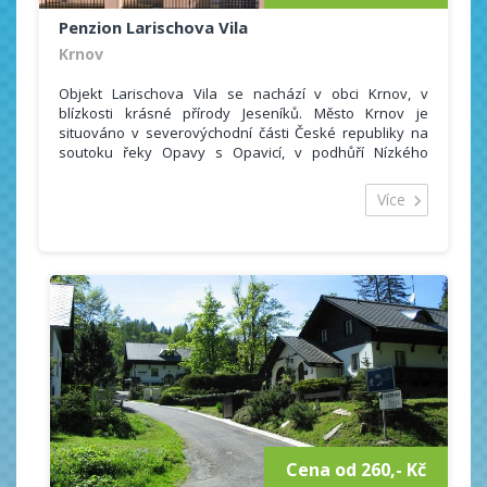
Penzion Larischova Vila
Krnov
Objekt Larischova Vila se nachází v obci Krnov, v
blízkosti krásné přírody Jeseníků. Město Krnov je
situováno v severovýchodní části České republiky na
soutoku řeky Opavy s Opavicí, v podhůří Nízkého
Jeseníku v těsné blízkosti česko-polské hranice. Je
jednou ze vstupních bran do Jeseníků.
Více
Ubytování je vhodné jak pro ty, kteří preferují
odpočinkovou dovolenou, tak pro ty, kteří jsou pro tu
aktivní.
Ubytovat se můžete ve 13 luxusně vybavených
apartmánech, které disponují vlastní kuchyní,
koupelnou s toaletou. Součástí každého pokoje je také
televizor nebo internetové připojení.
Cena od 260,- Kč