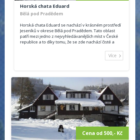
Horská chata Eduard
Bělá pod Pradědem
Horská chata Eduard se nachází v krásném prostředí
Jeseníků v okrese Bělá pod Pradědem. Tato oblast
patří mezi jedno z nejvyhledávanějších míst v České
republice a to díky tomu, že se zde nachází čisté a
ohromující lesy, hory, potůčky.
Ubytování je vhodné jak pro romantickou dovolenou
Více
ve dvou, tak pro rodinnou dovolenou. Na své si
příjdou i milovníci přírody a sportovních aktivit, jelikož
objekt je vzdálen necelých 9 km od hory Praděd. Zalíbí
se tady všem těm, kteří chtějí zapomenout na rušná
města.
Chata Eduard nabízí levné ubytování s moderním
zařízením.
Celková kapacita objektu je 48 lůžek, ubytovat se
můžete ve 2 - 6 ti lůžkových pokojích.
Některé pokoje mají vlastní sociální zařízení se
sprchovým koutem, toaletou a umyvadlem. Další
pokoje mají společně sociální zařízení na chodbě.
Cena od 500,- Kč