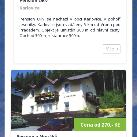
Pension UKV
Karlovice
Pension UKV se nachází v obci Karlovice, v pohoří
Jeseníky. Karlovice jsou vzdáleny 5 km od Vrbna pod
Pradědem. Objekt je umístěn 300 m od hlavní cesty.
Obchod 300 m, restaurace 500m.
Ubytovací kapacita je 50 míst ve dvou až čtyřlůžkových
pokojích se sociálním zařízením (malá koupelna se
Více
sprchou a WC), malé ledničky a televize. Stravování je
formou polopenze, případně plné penze plus prodej
drobného občerstvení. V objektu je jídelna, která
zároveň slouží jako společenská místnost, dále
místnost s TV, herna na stolní tenis se dvěma stoly.
Cena od 270,- Kč
Penzion u Nováků