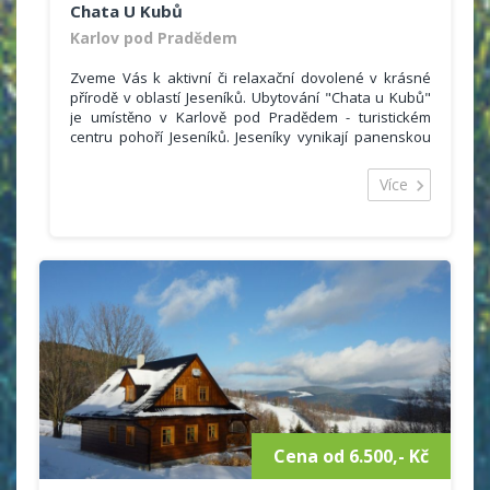
Chata U Kubů
Karlov pod Pradědem
Zveme Vás k aktivní či relaxační dovolené v krásné
přírodě v oblastí Jeseníků. Ubytování "Chata u Kubů"
je umístěno v Karlově pod Pradědem - turistickém
centru pohoří Jeseníků. Jeseníky vynikají panenskou
přírodou, rajským klidem a nejlepšími sněhovými
podmínkami v celé České republice. Obec Karlov pod
Více
Pradědem má dobré autobusové spojení. V blízkosti
se nachází klimatické lázně Karlova Studánka.V
okruhu 50 - 200 m se nachází stylové restaurace a
pizzerie. V obci Malá Morávka 3km je prodejna
potravin. Po celodenním pobytu na čerstvém vzduchu
Vám nabízíme odpočinek a pobavení.
Cena od 6.500,- Kč