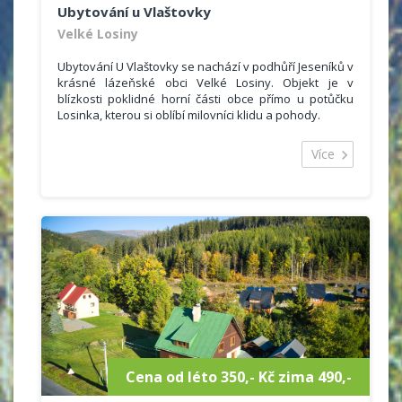
Ubytování u Vlaštovky
Velké Losiny
Ubytování U Vlaštovky se nachází v podhůří Jeseníků v
krásné lázeňské obci Velké Losiny. Objekt je v
blízkosti poklidné horní části obce přímo u potůčku
Losinka, kterou si oblíbí milovníci klidu a pohody.
Ubytování U Vlaštovky nabízí komfortní ubytování za
velmi výhodnou cenu v ničím nerušeném prostředí.
Více
Cena od léto 350,- Kč zima 490,-