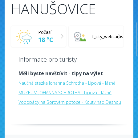
HANUŠOVICE
Počasí
f_city_webcams
18 °C
Informace pro turisty
Měli byste navštívit - tipy na výlet
Naučná stezka Johanna Schrotha - Lipová - lázně
MUZEUM JOHANNA SCHROTHA - Lipová - lázně
Vodopády na Borovém potoce - Kouty nad Desnou