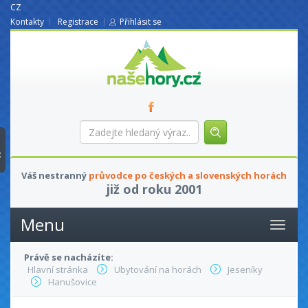
CZ
Kontakty
Registrace
Přihlásit se
nasehory.cz
Zadejte
hledaný
výraz...
t
Váš nestranný
průvodce po českých a slovenských horách
již od roku 2001
Menu
Právě se nacházíte:
Hlavní stránka
Ubytování na horách
Jeseníky
Hanušovice