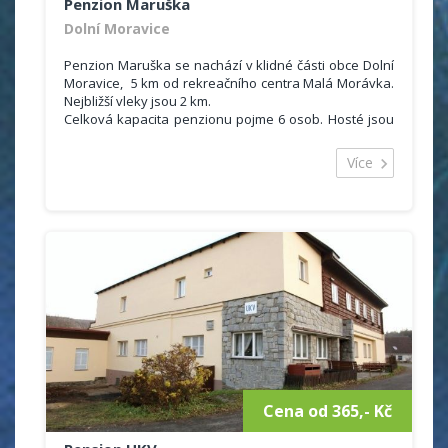
Penzion Maruška
Dolní Moravice
Penzion Maruška se nachází v klidné části obce Dolní
Moravice, 5 km od rekreačního centra Malá Morávka.
Nejbližší vleky jsou 2 km.
Celková kapacita penzionu pojme 6 osob. Hosté jsou
ubytovaní ve 2 pokojích, které se nacházejí v
podkroví. Samozřejmostí je také sociální zařízení se
Více
sprchou a WC. K dispozici je plně vybavená
kuchyň (plynový sporák, trouba, kávovar, varná
konvice, mikrovlnná trouba, lednice).
Hosté mohou využít také společenskou místnost s
krbem, saunu, venkovní posezení s venkovním
krbem, grill, ohniště.
Ceník
1 500 Kč objekt / noc
Cena od 365,- Kč