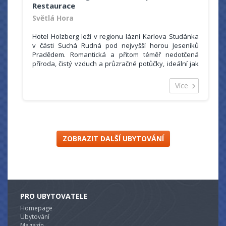
Restaurace
Světlá Hora
Hotel Holzberg leží v regionu lázní Karlova Studánka
v části Suchá Rudná pod nejvyšší horou Jeseníků
Pradědem. Romantická a přitom téměř nedotčená
příroda, čistý vzduch a průzračné potůčky, ideální jak
pro rodinnou dovolenou, romantické pobyty,
skupinové zájezdy, sportovní vyžití, tak i pro
Více
uspořádání firemních a společenských akcí.
Všechny pokoje jsou vybaveny masivním dřevěným
nábytkem s ručně kovanými doplňky, vlastním
sociálním zařízením a koupelnou se sprchovým
koutem, hotelovou kosmetikou, LCD televizorem (s
příjmem českých, německých a polských programů),
ZOBRAZIT DALŠÍ UBYTOVÁNÍ
Wi-Fi připojení k internetu, minibar, pokojový trezor či
využití hotelového trezoru. Pokoje FirstClass lze
doplnit v případě potřeby plnohodnotným lůžkem
nebo přistýlkou.
Hotel Holzberg nabízí i pokoj dvoulůžkový FirstClass s
postelemi od sebe, který je plně bezbariérový pro
PRO UBYTOVATELE
osoby s omezenou pohyblivostí.
Homepage
Součástí hotelu je stylová restaurace, společenský sál
Ubytování
až pro 80 hostů, vlastní parkoviště, dva bazény
Magazín