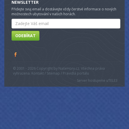
NEWSLETTER
Přidejte svuj email a dostávejte vždy čerstvé informace o nových
možnostech ubytování v našich horách.
Email
ODEBÍRAT
© 2001 - 2026 Copyright by NašeHory.cz. Všechna práva
vyhrazena. Kontakt / Sitemap / Pravidlá portálu
Server hostujeme u
TELE3