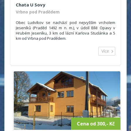
Chata U Sovy
Vrbno pod Pradědem
Obec Ludvíkov se nachází pod nejvyšším vrcholem
Jeseníků (Praděd 1492 m n. m.), v údolí Bílé Opavy v
Hrubém Jeseníku, 3 km od lázní Karlova Studánka a 5
km od Vrbna pod Pradědem.
Chata u Sovy se nachází v obci Ludvíkov,
Více
okres Bruntál. Ubytování je vhodné pro rodinnou
rekreaci, turistické zájezdy, menší podnikové
akce, lyžařské výcvikové kurzy, sportovní soustředění,
atd.
Cena od 300,- Kč