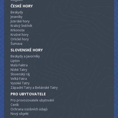
s perličkovými masážemi, masážními tryskami a
vodními atrakcemi – chrliči, sauna, whirlpool,
ČESKÉ HORY
posilovna, tělocvičny, bowling, dětská herna,
Beskydy
společenská místnost, dětské hřiště s velkou
Jeseníky
zahradou, venkovní víceúčelové hřiště s umělým
Jizerské hory
povrchem pro malou kopanou, volejbal, tenis a
Kralicý Sněžník
basketbal.
Krkonoše
Rezervujte ONLINE:
ZDE
Krušné hory
Orlické hory
Šumava
SLOVENSKÉ HORY
Beskydy a Javorníky
Liptov
Malá Faktra
Nízké Tatry
Slovenský ráj
Velká Fatra
Vysoké Tatry
Západní Tatry a Beliánské Tatry
PRO UBYTOVATELE
Pro provozovatele ubytování
Ceník
Ochrana osobních údajů
Nový objekt