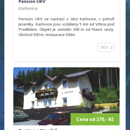
Pension UKV
Karlovice
Pension UKV se nachází v obci Karlovice, v pohoří
Jeseníky. Karlovice jsou vzdáleny 5 km od Vrbna pod
Pradědem. Objekt je umístěn 300 m od hlavní cesty.
Obchod 300 m, restaurace 500m.
Ubytovací kapacita je 50 míst ve dvou až čtyřlůžkových
pokojích se sociálním zařízením (malá koupelna se
Více
sprchou a WC), malé ledničky a televize. Stravování je
formou polopenze, případně plné penze plus prodej
drobného občerstvení. V objektu je jídelna, která
zároveň slouží jako společenská místnost, dále
místnost s TV, herna na stolní tenis se dvěma stoly.
Cena od 270,- Kč