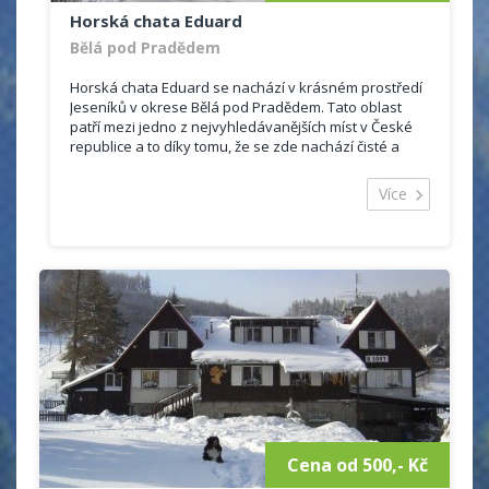
Horská chata Eduard
Bělá pod Pradědem
Horská chata Eduard se nachází v krásném prostředí
Jeseníků v okrese Bělá pod Pradědem. Tato oblast
patří mezi jedno z nejvyhledávanějších míst v České
republice a to díky tomu, že se zde nachází čisté a
ohromující lesy, hory, potůčky.
Ubytování je vhodné jak pro romantickou dovolenou
Více
ve dvou, tak pro rodinnou dovolenou. Na své si
příjdou i milovníci přírody a sportovních aktivit, jelikož
objekt je vzdálen necelých 9 km od hory Praděd. Zalíbí
se tady všem těm, kteří chtějí zapomenout na rušná
města.
Chata Eduard nabízí levné ubytování s moderním
zařízením.
Celková kapacita objektu je 48 lůžek, ubytovat se
můžete ve 2 - 6 ti lůžkových pokojích.
Některé pokoje mají vlastní sociální zařízení se
sprchovým koutem, toaletou a umyvadlem. Další
pokoje mají společně sociální zařízení na chodbě.
Cena od 500,- Kč