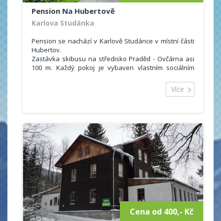
Pension Na Hubertově
Karlova Studánka
Pension se nachází v Karlově Studánce v místní části
Hubertov.
Zastávka skibusu na středisko Praděd - Ovčárna asi
100 m. Každý pokoj je vybaven vlastním sociálním
zařízením (WC + sprchový kout) a také lednicí. Hostům
je rovněž k dispozici společenská místnost s televizí,
Více
kuchyňský kout, v létě venkovní posezení s ohništěm.
Cena od 400,- Kč