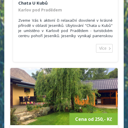
Chata U Kubů
Karlov pod Pradědem
Zveme Vás k aktivní či relaxační dovolené v krásné
přírodě v oblastí Jeseníků. Ubytování "Chata u Kubů"
je umístěno v Karlově pod Pradědem - turistickém
centru pohoří Jeseníků. Jeseníky vynikají panenskou
přírodou, rajským klidem a nejlepšími sněhovými
podmínkami v celé České republice. Obec Karlov pod
Více
Pradědem má dobré autobusové spojení. V blízkosti
se nachází klimatické lázně Karlova Studánka.V
okruhu 50 - 200 m se nachází stylové restaurace a
pizzerie. V obci Malá Morávka 3km je prodejna
potravin. Po celodenním pobytu na čerstvém vzduchu
Vám nabízíme odpočinek a pobavení.
Cena od 250,- Kč