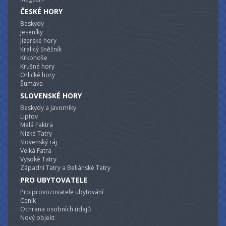
objektu na
oplocené zahradě.
ČESKÉ HORY
Beskydy
Jeseníky
Jizerské hory
Kralicý Sněžník
Krkonoše
Krušné hory
Orlické hory
Šumava
SLOVENSKÉ HORY
Beskydy a Javorníky
Liptov
Malá Faktra
Nízké Tatry
Slovenský ráj
Velká Fatra
Vysoké Tatry
Západní Tatry a Beliánské Tatry
PRO UBYTOVATELE
Pro provozovatele ubytování
Ceník
Ochrana osobních údajů
Nový objekt