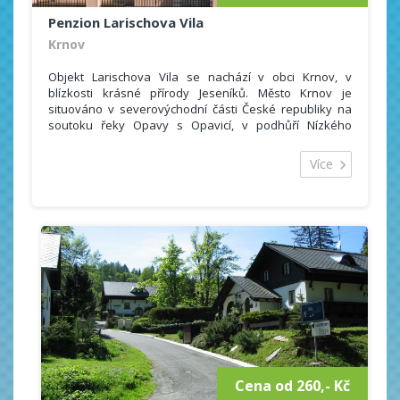
Penzion Larischova Vila
Krnov
Objekt Larischova Vila se nachází v obci Krnov, v
blízkosti krásné přírody Jeseníků. Město Krnov je
situováno v severovýchodní části České republiky na
soutoku řeky Opavy s Opavicí, v podhůří Nízkého
Jeseníku v těsné blízkosti česko-polské hranice. Je
jednou ze vstupních bran do Jeseníků.
Více
Ubytování je vhodné jak pro ty, kteří preferují
odpočinkovou dovolenou, tak pro ty, kteří jsou pro tu
aktivní.
Ubytovat se můžete ve 13 luxusně vybavených
apartmánech, které disponují vlastní kuchyní,
koupelnou s toaletou. Součástí každého pokoje je také
televizor nebo internetové připojení.
Cena od 260,- Kč