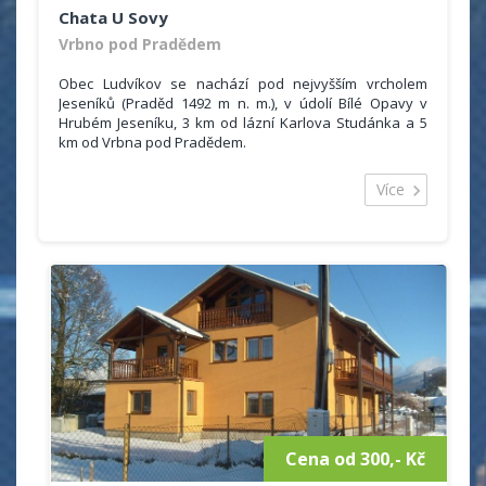
Chata U Sovy
Vrbno pod Pradědem
Obec Ludvíkov se nachází pod nejvyšším vrcholem
Jeseníků (Praděd 1492 m n. m.), v údolí Bílé Opavy v
Hrubém Jeseníku, 3 km od lázní Karlova Studánka a 5
km od Vrbna pod Pradědem.
Chata u Sovy se nachází v obci Ludvíkov,
Více
okres Bruntál. Ubytování je vhodné pro rodinnou
rekreaci, turistické zájezdy, menší podnikové
akce, lyžařské výcvikové kurzy, sportovní soustředění,
atd.
Cena od 300,- Kč