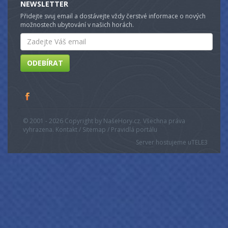
NEWSLETTER
Přidejte svuj email a dostávejte vždy čerstvé informace o nových
možnostech ubytování v našich horách.
Email
ODEBÍRAT
© 2001 - 2026 Copyright by NašeHory.cz. Všechna práva
vyhrazena. Kontakt / Sitemap / Pravidlá portálu
Server hostujeme u
TELE3