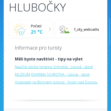
HLUBOČKY
Počasí
f_city_webcams
21 °C
Informace pro turisty
Měli byste navštívit - tipy na výlet
Naučná stezka Johanna Schrotha - Lipová - lázně
MUZEUM JOHANNA SCHROTHA - Lipová - lázně
Vodopády na Borovém potoce - Kouty nad Desnou