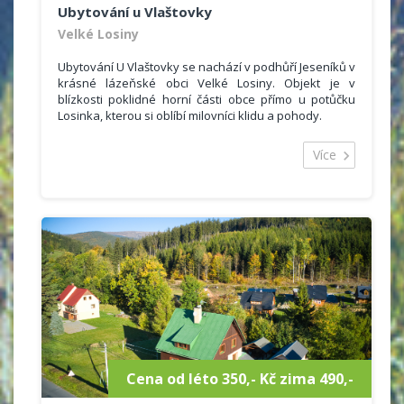
Ubytování u Vlaštovky
Velké Losiny
Ubytování U Vlaštovky se nachází v podhůří Jeseníků v
krásné lázeňské obci Velké Losiny. Objekt je v
blízkosti poklidné horní části obce přímo u potůčku
Losinka, kterou si oblíbí milovníci klidu a pohody.
Ubytování U Vlaštovky nabízí komfortní ubytování za
velmi výhodnou cenu v ničím nerušeném prostředí.
Více
Cena od léto 350,- Kč zima 490,-