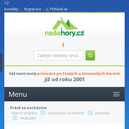
CZ
Kontakty
Registrace
Přihlásit se
nasehory.cz
Zadejte
hledaný
výraz...
t
Váš nestranný
průvodce po českých a slovenských horách
již od roku 2001
Menu
Právě se nacházíte:
Hlavní stránka
Ubytování na horách
Jeseníky
Hlubočky