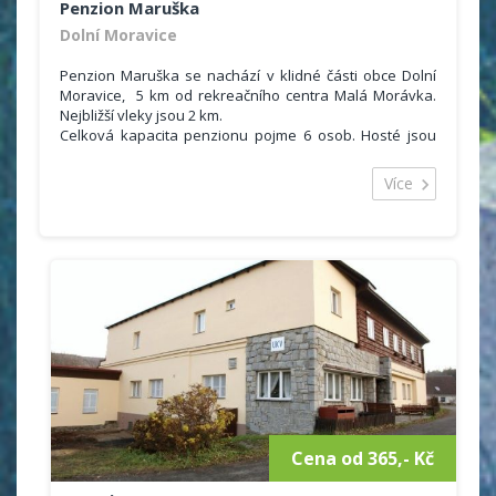
Penzion Maruška
Dolní Moravice
Penzion Maruška se nachází v klidné části obce Dolní
Moravice, 5 km od rekreačního centra Malá Morávka.
Nejbližší vleky jsou 2 km.
Celková kapacita penzionu pojme 6 osob. Hosté jsou
ubytovaní ve 2 pokojích, které se nacházejí v podkroví.
Samozřejmostí je také sociální zařízení se sprchou a
Více
WC. K dispozici je plně vybavená kuchyň (plynový
sporák, trouba, kávovar, varná konvice, mikrovlnná
trouba, lednice).
Hosté mohou využít také společenskou místnost s
krbem, saunu, venkovní posezení s venkovním krbem,
grill, ohniště.
Ceník
1 500 Kč objekt / noc
Cena od 365,- Kč