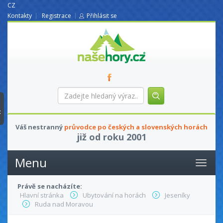
CZ
Kontakty
Registrace
Přihlásit se
nasehory.cz
Zadejte
hledaný
výraz...
t
Váš nestranný
průvodce po českých a slovenských horách
již od roku 2001
Menu
Právě se nacházíte:
Hlavní stránka
Ubytování na horách
Jeseníky
Ruda nad Moravou