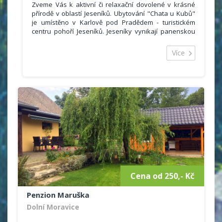
Zveme Vás k aktivní či relaxační dovolené v krásné
přírodě v oblastí Jeseníků. Ubytování "Chata u Kubů"
je umístěno v Karlově pod Pradědem - turistickém
centru pohoří Jeseníků. Jeseníky vynikají panenskou
přírodou, rajským klidem a nejlepšími sněhovými
podmínkami v celé České republice. Obec Karlov pod
Více
Pradědem má dobré autobusové spojení. V blízkosti
se nachází klimatické lázně Karlova Studánka.V
okruhu 50 - 200 m se nachází stylové restaurace a
pizzerie. V obci Malá Morávka 3km je prodejna
potravin. Po celodenním pobytu na čerstvém vzduchu
Vám nabízíme odpočinek a pobavení.
Cena od 250,- Kč
Penzion Maruška
Dolní Moravice