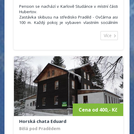
Pension se nachází v Karlově Studánce v místní části
Hubertov.
Zastávka skibusu na středisko Praděd - Ovčárna asi
100 m. Každý pokoj je vybaven vlastním sociálním
zařízením (WC + sprchový kout) a také lednicí. Hostům
je rovněž k dispozici společenská místnost s televizí,
Více
kuchyňský kout, v létě venkovní posezení s ohništěm.
Cena od 400,- Kč
Horská chata Eduard
Bělá pod Pradědem