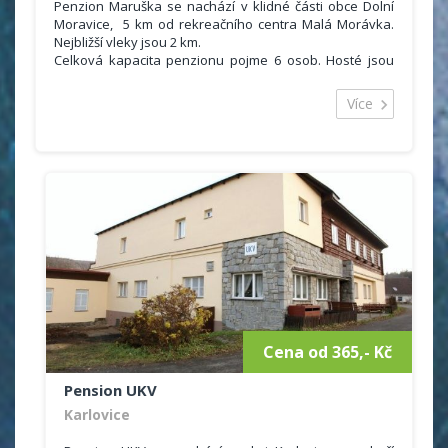
Penzion Maruška se nachází v klidné části obce Dolní
Moravice, 5 km od rekreačního centra Malá Morávka.
Nejbližší vleky jsou 2 km.
Celková kapacita penzionu pojme 6 osob. Hosté jsou
ubytovaní ve 2 pokojích, které se nacházejí v podkroví.
Samozřejmostí je také sociální zařízení se sprchou a
Více
WC. K dispozici je plně vybavená kuchyň (plynový
sporák, trouba, kávovar, varná konvice, mikrovlnná
trouba, lednice).
Hosté mohou využít také společenskou místnost s
krbem, saunu, venkovní posezení s venkovním krbem,
grill, ohniště.
Ceník
1 500 Kč objekt / noc
Cena od 365,- Kč
Pension UKV
Karlovice