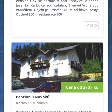
Pension UKV se nachází v obci Karlovice, v pohoří
Jeseníky. Karlovice jsou vzdáleny 5 km od Vrbna pod
Pradědem. Objekt je umístěn 300 m od hlavní cesty.
Obchod 300 m, restaurace 500m.
Ubytovací kapacita je 50 míst ve dvou až čtyřlůžkových
pokojích se sociálním zařízením (malá koupelna se
Více
sprchou a WC), malé ledničky a televize. Stravování je
formou polopenze, případně plné penze plus prodej
drobného občerstvení. V objektu je jídelna, která
zároveň slouží jako společenská místnost, dále
místnost s TV, herna na stolní tenis se dvěma stoly.
Cena od 270,- Kč
Penzion u Nováků
Karlova Studánka
Penzion u Nováků se nachází v krásném a tichém