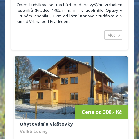
Obec Ludvíkov se nachází pod nejvyšším vrcholem
Jeseníků (Praděd 1492 m n. m.), v údolí Bílé Opavy v
Hrubém Jeseníku, 3 km od lázní Karlova Studánka a 5
km od Vrbna pod Pradědem.
Chata u Sovy se nachází v obci Ludvíkov,
Více
okres Bruntál. Ubytování je vhodné pro rodinnou
rekreaci, turistické zájezdy, menší podnikové
akce, lyžařské výcvikové kurzy, sportovní soustředění,
atd.
Cena od 300,- Kč
Ubytování u Vlaštovky
Velké Losiny