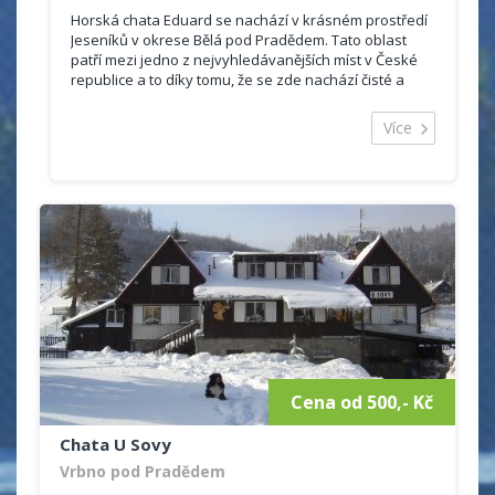
Horská chata Eduard se nachází v krásném prostředí
Jeseníků v okrese Bělá pod Pradědem. Tato oblast
patří mezi jedno z nejvyhledávanějších míst v České
republice a to díky tomu, že se zde nachází čisté a
ohromující lesy, hory, potůčky.
Ubytování je vhodné jak pro romantickou dovolenou
Více
ve dvou, tak pro rodinnou dovolenou. Na své si
příjdou i milovníci přírody a sportovních aktivit, jelikož
objekt je vzdálen necelých 9 km od hory Praděd. Zalíbí
se tady všem těm, kteří chtějí zapomenout na rušná
města.
Chata Eduard nabízí levné ubytování s moderním
zařízením.
Celková kapacita objektu je 48 lůžek, ubytovat se
můžete ve 2 - 6 ti lůžkových pokojích.
Některé pokoje mají vlastní sociální zařízení se
sprchovým koutem, toaletou a umyvadlem. Další
pokoje mají společně sociální zařízení na chodbě.
Cena od 500,- Kč
Chata U Sovy
Vrbno pod Pradědem