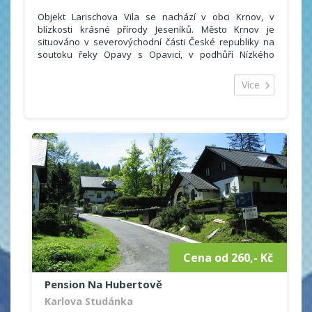
Objekt Larischova Vila se nachází v obci Krnov, v
blízkosti krásné přírody Jeseníků. Město Krnov je
situováno v severovýchodní části České republiky na
soutoku řeky Opavy s Opavicí, v podhůří Nízkého
Jeseníku v těsné blízkosti česko-polské hranice. Je
jednou ze vstupních bran do Jeseníků.
Více
Ubytování je vhodné jak pro ty, kteří preferují
odpočinkovou dovolenou, tak pro ty, kteří jsou pro tu
aktivní.
Ubytovat se můžete ve 13 luxusně vybavených
apartmánech, které disponují vlastní kuchyní,
koupelnou s toaletou. Součástí každého pokoje je také
televizor nebo internetové připojení.
Cena od 260,- Kč
Pension Na Hubertově
Karlova Studánka