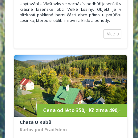
Ubytování U Vlaštovky se nachází v podhůří Jeseníků v
krásné lázeňské obci Velké Losiny. Objekt je v
blízkosti poklidné horní části obce přímo u potůčku
Losinka, kterou si oblíbí milovníci klidu a pohody.
Ubytování U Vlaštovky nabízí komfortní ubytování za
velmi výhodnou cenu v ničím nerušeném prostředí.
Více
Cena od léto 350,- Kč zima 490,-
Chata U Kubů
Karlov pod Pradědem