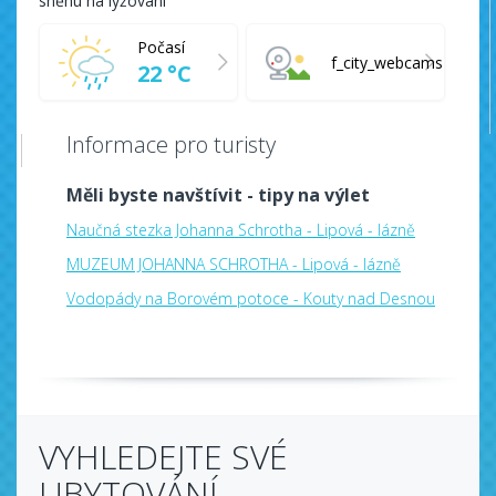
sněhu na lyžování
Počasí
f_city_webcams
22 °C
Informace pro turisty
Měli byste navštívit - tipy na výlet
Naučná stezka Johanna Schrotha - Lipová - lázně
MUZEUM JOHANNA SCHROTHA - Lipová - lázně
Vodopády na Borovém potoce - Kouty nad Desnou
VYHLEDEJTE SVÉ
UBYTOVÁNÍ