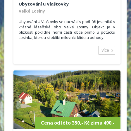
Ubytování u Vlaštovky
Velké Losiny
Ubytování U Vlaštovky se nachází v podhůří Jeseníků v
krásné lázeňské obci Velké Losiny. Objekt je v
blízkosti poklidné horní části obce přímo u potůčku
Losinka, kterou si oblíbí milovníci klidu a pohody.
Ubytování U Vlaštovky nabízí komfortní ubytování za
velmi výhodnou cenu v ničím nerušeném prostředí.
Více
Cena od léto 350,- Kč zima 490,-