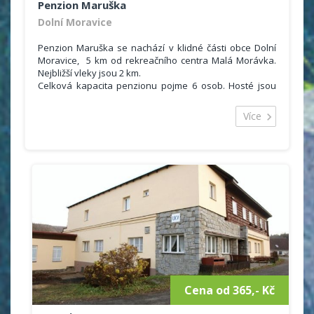
Penzion Maruška
Dolní Moravice
Penzion Maruška se nachází v klidné části obce Dolní
Moravice, 5 km od rekreačního centra Malá Morávka.
Nejbližší vleky jsou 2 km.
Celková kapacita penzionu pojme 6 osob. Hosté jsou
ubytovaní ve 2 pokojích, které se nacházejí v podkroví.
Samozřejmostí je také sociální zařízení se sprchou a
Více
WC. K dispozici je plně vybavená kuchyň (plynový
sporák, trouba, kávovar, varná konvice, mikrovlnná
trouba, lednice).
Hosté mohou využít také společenskou místnost s
krbem, saunu, venkovní posezení s venkovním krbem,
grill, ohniště.
Ceník
1 500 Kč objekt / noc
Cena od 365,- Kč