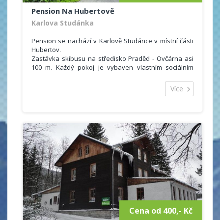
Pension Na Hubertově
Karlova Studánka
Pension se nachází v Karlově Studánce v místní části
Hubertov.
Zastávka skibusu na středisko Praděd - Ovčárna asi
100 m. Každý pokoj je vybaven vlastním sociálním
zařízením (WC + sprchový kout) a také lednicí. Hostům
je rovněž k dispozici společenská místnost s televizí,
Více
kuchyňský kout, v létě venkovní posezení s ohništěm.
Cena od 400,- Kč