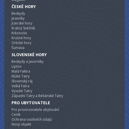
objektu na
oplocené zahradě.
ČESKÉ HORY
Beskydy
Jeseníky
Jizerské hory
Kralicý Sněžník
Krkonoše
Krušné hory
Orlické hory
Šumava
SLOVENSKÉ HORY
Beskydy a Javorníky
Liptov
Malá Faktra
Nízké Tatry
Slovenský ráj
Velká Fatra
Vysoké Tatry
Západní Tatry a Beliánské Tatry
PRO UBYTOVATELE
Pro provozovatele ubytování
Ceník
Ochrana osobních údajů
Nový objekt