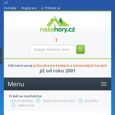
CZ
Kontakty
Registrace
Přihlásit se
nasehory.cz
Zadejte
hledaný
výraz...
t
Váš nestranný
průvodce po českých a slovenských horách
již od roku 2001
Menu
Právě se nacházíte:
Hlavní stránka
Ubytování na horách
Jeseníky
Velká Kraš