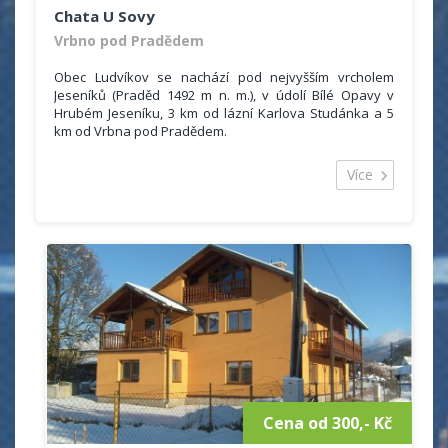
Chata U Sovy
Vrbno pod Pradědem
Obec Ludvíkov se nachází pod nejvyšším vrcholem
Jeseníků (Praděd 1492 m n. m.), v údolí Bílé Opavy v
Hrubém Jeseníku, 3 km od lázní Karlova Studánka a 5
km od Vrbna pod Pradědem.
Chata u Sovy se nachází v obci Ludvíkov,
Více
okres Bruntál. Ubytování je vhodné pro rodinnou
rekreaci, turistické zájezdy, menší podnikové
akce, lyžařské výcvikové kurzy, sportovní soustředění,
atd.
Cena od 300,- Kč