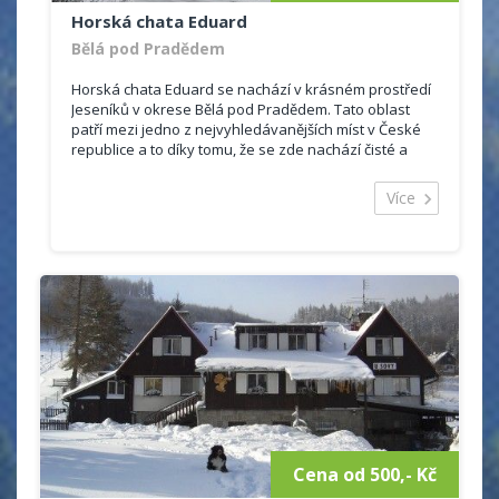
Horská chata Eduard
Bělá pod Pradědem
Horská chata Eduard se nachází v krásném prostředí
Jeseníků v okrese Bělá pod Pradědem. Tato oblast
patří mezi jedno z nejvyhledávanějších míst v České
republice a to díky tomu, že se zde nachází čisté a
ohromující lesy, hory, potůčky.
Ubytování je vhodné jak pro romantickou dovolenou
Více
ve dvou, tak pro rodinnou dovolenou. Na své si
příjdou i milovníci přírody a sportovních aktivit, jelikož
objekt je vzdálen necelých 9 km od hory Praděd. Zalíbí
se tady všem těm, kteří chtějí zapomenout na rušná
města.
Chata Eduard nabízí levné ubytování s moderním
zařízením.
Celková kapacita objektu je 48 lůžek, ubytovat se
můžete ve 2 - 6 ti lůžkových pokojích.
Některé pokoje mají vlastní sociální zařízení se
sprchovým koutem, toaletou a umyvadlem. Další
pokoje mají společně sociální zařízení na chodbě.
Cena od 500,- Kč