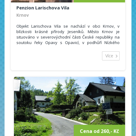
Penzion Larischova Vila
Krnov
Objekt Larischova Vila se nachází v obci Krnov, v
blízkosti krásné přírody Jeseníků. Město Krnov je
situováno v severovýchodní části České republiky na
soutoku řeky Opavy s Opavicí, v podhůří Nízkého
Jeseníku v těsné blízkosti česko-polské hranice. Je
jednou ze vstupních bran do Jeseníků.
Více
Ubytování je vhodné jak pro ty, kteří preferují
odpočinkovou dovolenou, tak pro ty, kteří jsou pro tu
aktivní.
Ubytovat se můžete ve 13 luxusně vybavených
apartmánech, které disponují vlastní kuchyní,
koupelnou s toaletou. Součástí každého pokoje je také
televizor nebo internetové připojení.
Cena od 260,- Kč