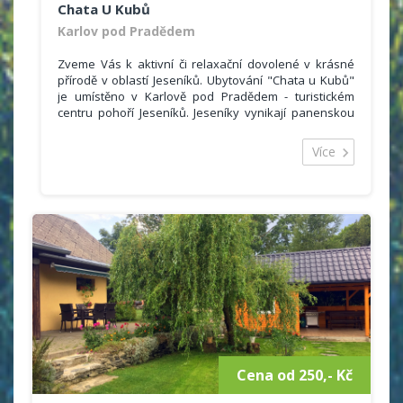
Chata U Kubů
Karlov pod Pradědem
Zveme Vás k aktivní či relaxační dovolené v krásné
přírodě v oblastí Jeseníků. Ubytování "Chata u Kubů"
je umístěno v Karlově pod Pradědem - turistickém
centru pohoří Jeseníků. Jeseníky vynikají panenskou
přírodou, rajským klidem a nejlepšími sněhovými
podmínkami v celé České republice. Obec Karlov pod
Více
Pradědem má dobré autobusové spojení. V blízkosti
se nachází klimatické lázně Karlova Studánka.V
okruhu 50 - 200 m se nachází stylové restaurace a
pizzerie. V obci Malá Morávka 3km je prodejna
potravin. Po celodenním pobytu na čerstvém vzduchu
Vám nabízíme odpočinek a pobavení.
Cena od 250,- Kč