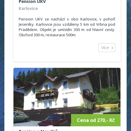
Pension UKV
Karlovice
Pension UKV se nachází v obci Karlovice, v pohoří
Jeseníky. Karlovice jsou vzdáleny 5 km od Vrbna pod
Pradědem. Objekt je umístěn 300 m od hlavní cesty.
Obchod 300 m, restaurace 500m.
Ubytovací kapacita je 50 míst ve dvou až čtyřlůžkových
pokojích se sociálním zařízením (malá koupelna se
Více
sprchou a WC), malé ledničky a televize. Stravování je
formou polopenze, případně plné penze plus prodej
drobného občerstvení. V objektu je jídelna, která
zároveň slouží jako společenská místnost, dále
místnost s TV, herna na stolní tenis se dvěma stoly.
Cena od 270,- Kč