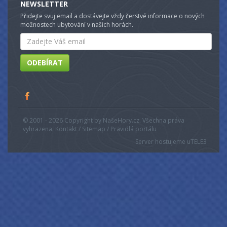
NEWSLETTER
Přidejte svuj email a dostávejte vždy čerstvé informace o nových
možnostech ubytování v našich horách.
Email
ODEBÍRAT
© 2001 - 2026 Copyright by NašeHory.cz. Všechna práva
vyhrazena. Kontakt / Sitemap / Pravidlá portálu
Server hostujeme u
TELE3