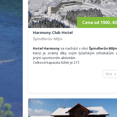
Cena od 1900,-K
Harmony Club Hotel
Špindlerův Mlýn
Hotel Harmony
se nachází v obci
Špindlerův Mlý
který je známý díky svým lyžařským střediskům 
jiným sportovním aktivitám.
Celková kapacita lůžek je 217.
Ubytování:
• 5 jednolůžkových
Více
• 80 dvoulůžkových
• 3 čtyřlůžkové,
• 3 čtyřlůžkové dělené
• 4 studia
• 5 apartmá
• 1 apartmá LUX
Dále je možno rozšíření kapacity o cca 40 přistýlek.
Moderní hotel nedaleko centra města, v těsn
blízkosti ski areálu
Medvědín
. Sportovní wellnes