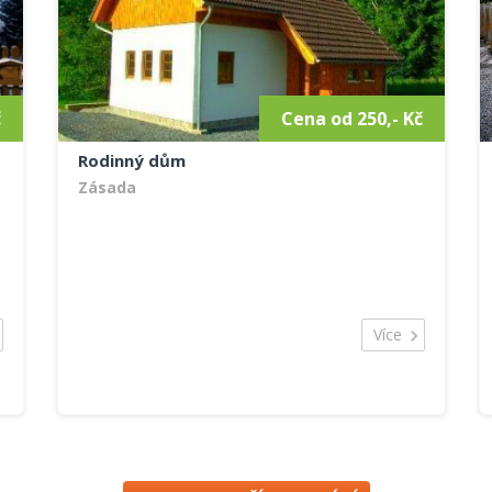
o
t
m
í
,
č
Cena od 250,- Kč
,
a
Rodinný dům
á
,
Zásada
Více