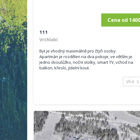
Cena od 140
111
Vrchlabí
Byt je vhodný maximálně pro čtyři osoby.
Apartmán je rozdělen na dva pokoje, ve větším je
jedno dvoulůžko, noční stolky, smart TV, vchod na
balkon, křeslo, jídelní kout.
Malý pokoj je u kuchyňského koutu, jsou zde dvě
jednolůžka a okno.
Více
Pokoje a kk nejsou odděleny dveřmi.
Kuchyňský kout s mikrovlnkou, lednicí, vařičem a
základním vybavením.
Je zde také šatna s věšákem, koupelna s vanou a
toaletou, fén na vlasy, želička.
Ručníky a povlečení v ceně.
WIFI zdarma.