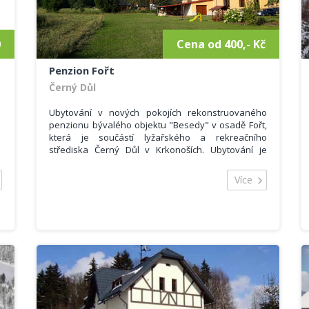
0
Cena od 400,- Kč
Penzion Fořt
Černý Důl
Ubytování v nových pokojích rekonstruovaného
penzionu bývalého objektu "Besedy" v osadě Fořt,
která je součástí lyžařského a rekreačního
střediska Černý Důl v Krkonoších. Ubytování je
vhodné pro rodiny s dětmi, turisty, lyžaře i
cykloturisty.
Více
K dispozci jsou 3- čtyřlůžkové pokoje, každý s
vlastní kopelnou a WC, kompletně vybavená
kuchyně se sporákem, troubou, mikrovlnou troubou
a varnou konvicí.