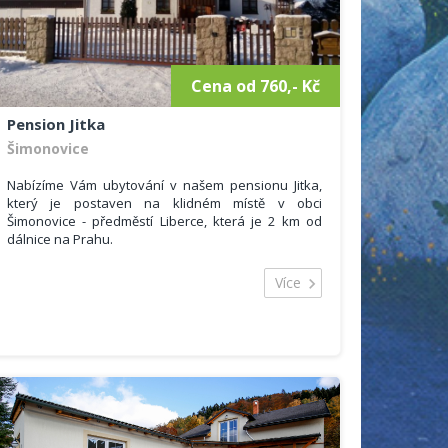
Cena od 760,- Kč
Pension Jitka
Šimonovice
Nabízíme Vám ubytování v našem pensionu Jitka,
který je postaven na klidném místě v obci
Šimonovice - předměstí Liberce, která je 2 km od
dálnice na Prahu.
Náš penzion má krásný výhled na Ještěd, velkou
oplocenou ovocnou zahradu se zahradním
Více
posezením a venkovním ohništěm.
Pro děti jsme postavili dětské hřiště s pískovištěm
houpačkami, skluzavkou - v letních měsících jsou k
dispozici koloběžky, dětská kola, malá trompolína,
basketbalový koš, stůl na stolní tenis a mnoho
dalšího drobného sportovního náčiní a v zimě
máme k zapůjčení sáně, ježdíky i boby.
K osvěžení hostů v letních měsících slouží venkovní