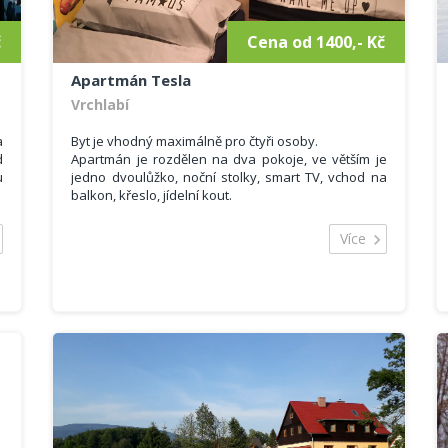
č
Cena od 1400,- Kč
Apartmán Tesla
Vrchlabí
a
Byt je vhodný maximálně pro čtyři osoby.
d
Apartmán je rozdělen na dva pokoje, ve větším je
u
jedno dvoulůžko, noční stolky, smart TV, vchod na
balkon, křeslo, jídelní kout.
Malý pokoj je u kuchyňského koutu, jsou zde dvě
jednolůžka a okno.
Více
Pokoje a kk nejsou odděleny dveřmi.
Kuchyňský kout s mikrovlnkou, lednicí, vařičem a
základním vybavením.
Je zde také šatna s věšákem, koupelna s vanou a
toaletou, fén na vlasy, želička.
Ručníky a povlečení v ceně.
V
WIFI zdarma.
–
í
í