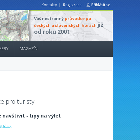
Kontakty
Registrace
Přihlásit se
Váš nestranný
průvodce po
již
českých a slovenských horách
od roku 2001
MERY
MAGAZÍN
e pro turisty
 navštívit - tipy na výlet
dopády