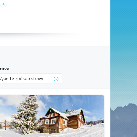
zeře
rava
Vyberte způsob stravy