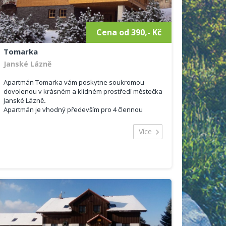
Cena od 390,- Kč
Tomarka
Janské Lázně
Apartmán Tomarka vám poskytne soukromou
dovolenou v krásném a klidném prostředí městečka
Janské Lázně
.
Apartmán je vhodný především pro 4 člennou
rodinu či skupinu. Celková kapacita objektu jsou 4
lůžka. Je možno ubytovat se na jednodenní pobyt,
Více
víkendový či prodloužené víkendy.
Vybavení:
plně vybavená kuchyně (jídelní stůl, lednice,
linka
dvě manželské postele
sociální zařízení - wc, umyvadlo, sprchový
kout
televizor