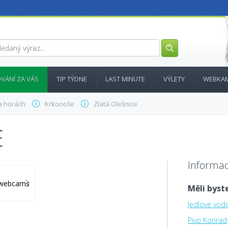
VÁNÍ ZA VÁS
TIP TÝDNE
LAST MINUTE
VÝLETY
WEBKA
a horách
Krkonoše
Zlatá Olešnice
E
Informac
y_webcams
Měli byste
Jedlové vo
Pivo Konrad