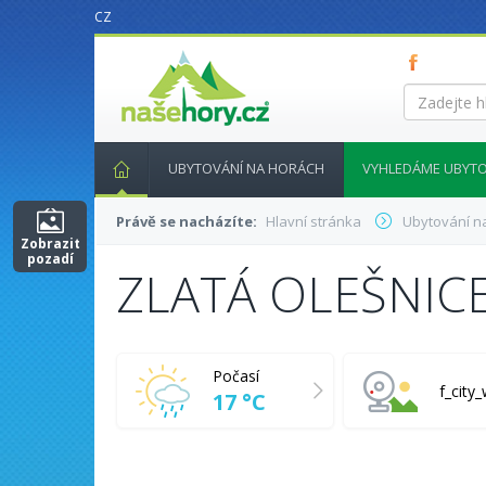
CZ
nasehory.cz
Zadejte
hledaný
výraz...
UBYTOVÁNÍ NA HORÁCH
VYHLEDÁME UBYTO
Právě se nacházíte:
Hlavní stránka
Ubytování n
Zobrazit
pozadí
ZLATÁ OLEŠNIC
Počasí
f_cit
17 °C