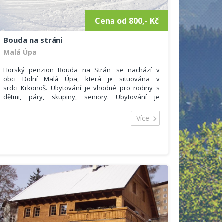
Cena od 800,- Kč
Bouda na stráni
Malá Úpa
Horský penzion Bouda na Stráni se nachází v
obci Dolní Malá Úpa, která je situována v
srdci Krkonoš. Ubytování je vhodné pro rodiny s
dětmi, páry, skupiny, seniory. Ubytování je
celoroční, každé roční období má své kouzlo.
Objekt se nachází v oblasti Dolní Malá Úpa. Okolí
Více
objektu přímo svádí k dlouhým procházkám v
panenské přírodě Krkonošského národního parku.
Penzion se nachází uprostřed sjezdovky v
lyžařském areálu U kostela, svojí polohou nabízí
ideální podmínky pro aktivní pobyt na horách.
Hosté se mohou ubytovat v 7 pokojích. Součástí
každého pokoje je vlastní sociální zařízení se
sprchovým koutem, toaletou. Součástí ubytování je
restaurace, kde si můžete zaplatit snídani nebo
polopenzi.