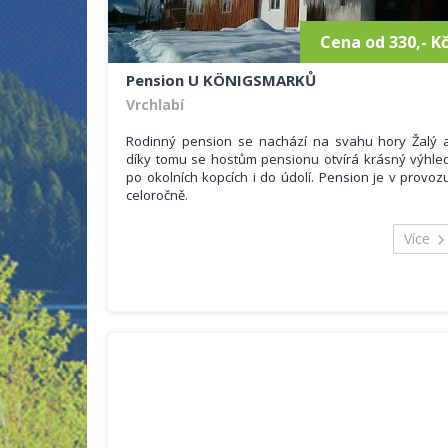
Cena od 330,- K
Pension U KÖNIGSMARKŮ
Vrchlabí
Rodinný pension se nachází na svahu hory Žalý 
díky tomu se hostům pensionu otvírá krásný výhle
po okolních kopcích i do údolí. Pension je v provoz
celoročně.
Maximální ubytovací kapacita je 40 osob
2 x Apartmán pro 4 osoby se soc. zařízením
Více
3 x Pokoj pro 4 osoby bez soc. zařízení
1 x Pokoj pro 2 osoby bez soc. zařízení
1 x Pokoj pro 3 osoby bez soc. zařízení
1 x Pokoj pro 6 osob bez soc. zařízení
1 x Pokoj pro 9 osob bez soc. zařízení
Na každém patře je k dispozici vybavená kuchyň. 
přízemní kamenné části se nachází chlév 
společenská místnost pro občerstvení i pobaven
hostů. Pro uložení lyží, snowboardů, kol slouž
lyžárna.