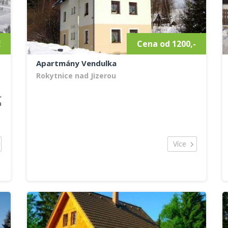
č
Cena od 1200,-
Apartmány Vendulka
Rokytnice nad Jizerou
n
,
a
Více
é
s