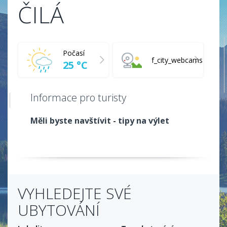
ČILÁ
Počasí
f_city_webcams
25 °C
Informace pro turisty
Měli byste navštívit - tipy na výlet
VYHLEDEJTE SVÉ
UBYTOVÁNÍ