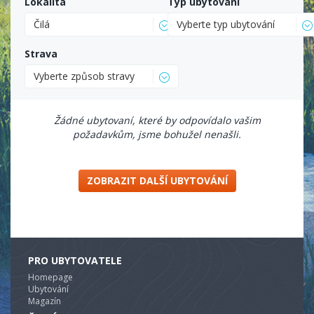
Lokalita
Typ ubytování
Čilá
Vyberte typ ubytování
Strava
Vyberte způsob stravy
Žádné ubytovaní, které by odpovídalo vašim
požadavkům, jsme bohužel nenašli.
ZOBRAZIT DALŠÍ UBYTOVÁNÍ
PRO UBYTOVATELE
Homepage
Ubytování
Magazín