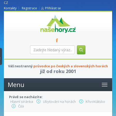
CZ
Kontakty
Registrace
Přihlásit se
nasehory.cz
Zadejte
hledaný
výraz...
t
Váš nestranný
průvodce po českých a slovenských horách
již od roku 2001
Menu
Právě se nacházíte:
Hlavní stránka
Ubytování na horách
Křivoklátsko
Čilá