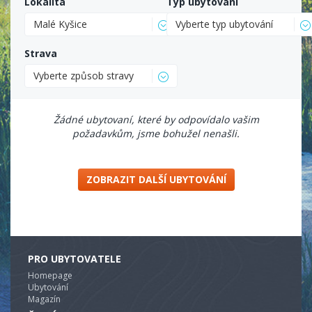
Lokalita
Typ ubytování
Malé Kyšice
Vyberte typ ubytování
Strava
Vyberte způsob stravy
Žádné ubytovaní, které by odpovídalo vašim
požadavkům, jsme bohužel nenašli.
ZOBRAZIT DALŠÍ UBYTOVÁNÍ
PRO UBYTOVATELE
Homepage
Ubytování
Magazín