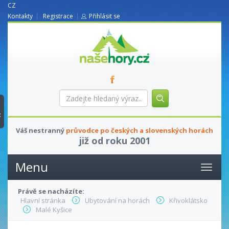
CZ
Kontakty
Registrace
Přihlásit se
nasehory.cz
Zadejte
hledaný
výraz...
t
Váš nestranný
průvodce po českých a slovenských horách
již od roku 2001
Menu
Právě se nacházíte:
Hlavní stránka
Ubytování na horách
Křivoklátsko
Malé Kyšice