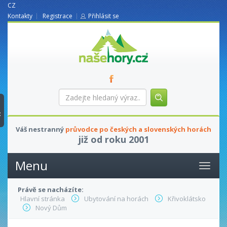
CZ
Kontakty
Registrace
Přihlásit se
nasehory.cz
Zadejte
hledaný
výraz...
t
Váš nestranný
průvodce po českých a slovenských horách
již od roku 2001
Menu
Právě se nacházíte:
Hlavní stránka
Ubytování na horách
Křivoklátsko
Nový Dům