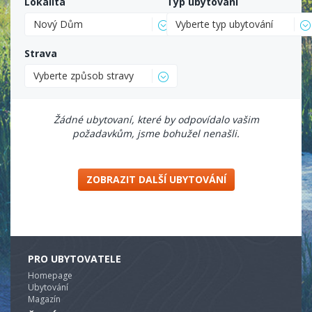
Lokalita
Typ ubytování
Nový Dům
Vyberte typ ubytování
Strava
Vyberte způsob stravy
Žádné ubytovaní, které by odpovídalo vašim
požadavkům, jsme bohužel nenašli.
ZOBRAZIT DALŠÍ UBYTOVÁNÍ
PRO UBYTOVATELE
Homepage
Ubytování
Magazín