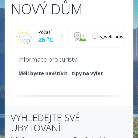
NOVÝ DŮM
Počasí
f_city_webcams
26 °C
Informace pro turisty
Měli byste navštívit - tipy na výlet
VYHLEDEJTE SVÉ
UBYTOVÁNÍ