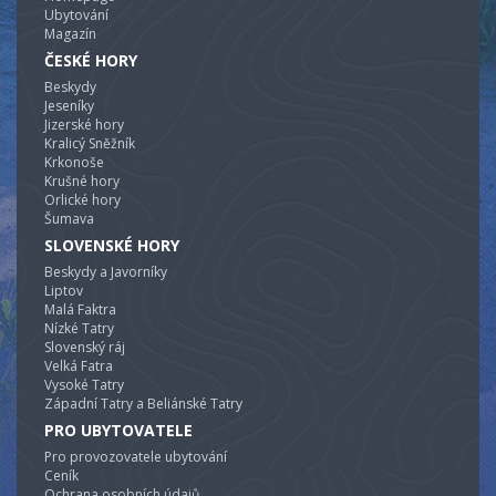
Ubytování
Magazín
ČESKÉ HORY
Beskydy
Jeseníky
Jizerské hory
Kralicý Sněžník
Krkonoše
Krušné hory
Orlické hory
Šumava
SLOVENSKÉ HORY
Beskydy a Javorníky
Liptov
Malá Faktra
Nízké Tatry
Slovenský ráj
Velká Fatra
Vysoké Tatry
Západní Tatry a Beliánské Tatry
PRO UBYTOVATELE
Pro provozovatele ubytování
Ceník
Ochrana osobních údajů