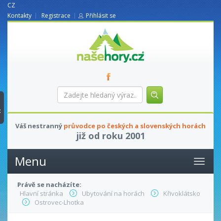
CZ
Kontakty
Registrace
Přihlásit se
nasehory.cz
Zadejte
hledaný
výraz...
t
Váš nestranný
průvodce po českých a slovenských horách
již od roku 2001
Menu
Právě se nacházíte:
Hlavní stránka
Ubytování na horách
Křivoklátsko
Ostrovec-Lhotka