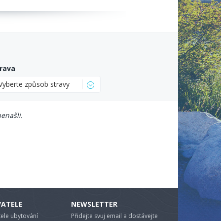
rava
Vyberte způsob stravy
enašli.
VATELE
NEWSLETTER
ele ubytování
Přidejte svuj email a dostávejte