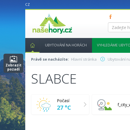
CZ
nasehory.cz
Zadejte
hledaný
výraz...
UBYTOVÁNÍ NA HORÁCH
VYHLEDÁME UBYTO
Právě se nacházíte:
Hlavní stránka
Ubytování n
Zobrazit
pozadí
SLABCE
Počasí
f_cit
27 °C