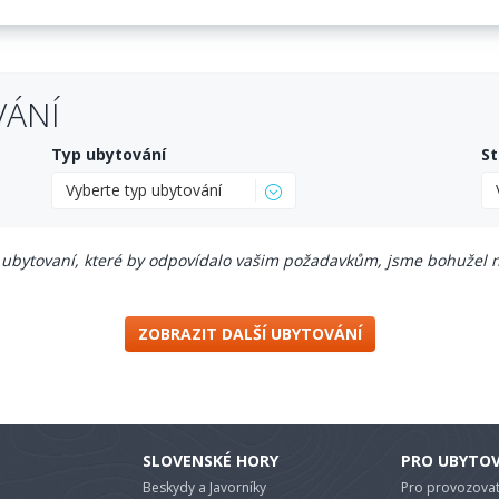
VÁNÍ
Typ ubytování
St
Vyberte typ ubytování
ubytovaní, které by odpovídalo vašim požadavkům, jsme bohužel n
ZOBRAZIT DALŠÍ UBYTOVÁNÍ
SLOVENSKÉ HORY
PRO UBYTO
Beskydy a Javorníky
Pro provozovat