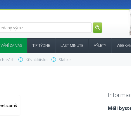
VÁNÍ ZA VÁS
TIP TÝDNE
LAST MINUTE
VÝLETY
WEBKA
a horách
Křivoklátsko
Slabce
Informac
y_webcams
Měli byste