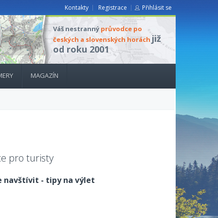
Kontakty
Registrace
Přihlásit se
Váš nestranný
průvodce po
již
českých a slovenských horách
od roku 2001
MERY
MAGAZÍN
e pro turisty
 navštívit - tipy na výlet