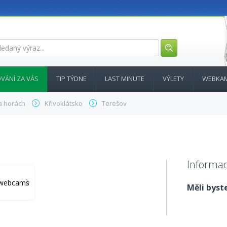
VÁNÍ ZA VÁS
TIP TÝDNE
LAST MINUTE
VÝLETY
WEBKA
a horách
Křivoklátsko
Terešov
Informac
y_webcams
Měli byste