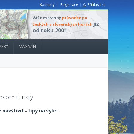
Kontakty
Registrace
Přihlásit se
Váš nestranný
průvodce po
již
českých a slovenských horách
od roku 2001
MERY
MAGAZÍN
e pro turisty
 navštívit - tipy na výlet