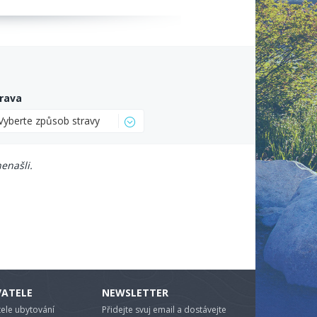
rava
Vyberte způsob stravy
enašli.
VATELE
NEWSLETTER
ele ubytování
Přidejte svuj email a dostávejte