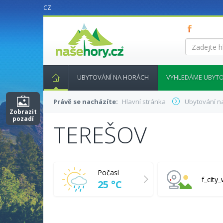
CZ
nasehory.cz
Zadejte
hledaný
výraz...
UBYTOVÁNÍ NA HORÁCH
VYHLEDÁME UBYTO
Právě se nacházíte:
Hlavní stránka
Ubytování n
Zobrazit
pozadí
TEREŠOV
Počasí
f_cit
25 °C