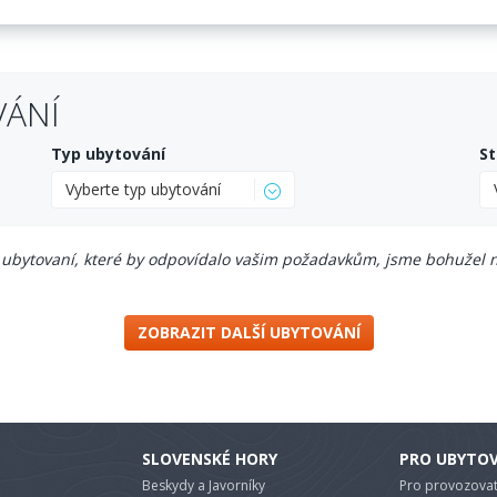
VÁNÍ
Typ ubytování
St
Vyberte typ ubytování
ubytovaní, které by odpovídalo vašim požadavkům, jsme bohužel n
ZOBRAZIT DALŠÍ UBYTOVÁNÍ
SLOVENSKÉ HORY
PRO UBYTO
Beskydy a Javorníky
Pro provozovat