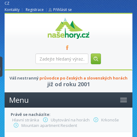
CZ
Kontakty
Registrace
Přihlásit se
nasehory.cz
Zadejte
hledaný
výraz...
t
Váš nestranný
průvodce po českých a slovenských horách
již od roku 2001
Menu
Právě se nacházíte:
Hlavní stránka
Ubytování na horách
Krkonoše
Mountain apartment Resident