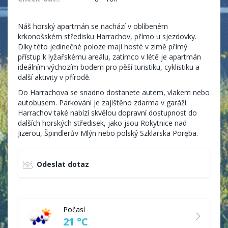
Náš horský apartmán se nachází v oblíbeném
krkonošském středisku Harrachov, přímo u sjezdovky.
Díky této jedinečné poloze mají hosté v zimě přímý
přístup k lyžařskému areálu, zatímco v létě je apartmán
ideálním výchozím bodem pro pěší turistiku, cyklistiku a
další aktivity v přírodě.
Do Harrachova se snadno dostanete autem, vlakem nebo
autobusem. Parkování je zajištěno zdarma v garáži.
Harrachov také nabízí skvělou dopravní dostupnost do
dalších horských středisek, jako jsou Rokytnice nad
Jizerou, Špindlerův Mlýn nebo polský Szklarska Poręba.
Odeslat dotaz
Počasí
21 °C