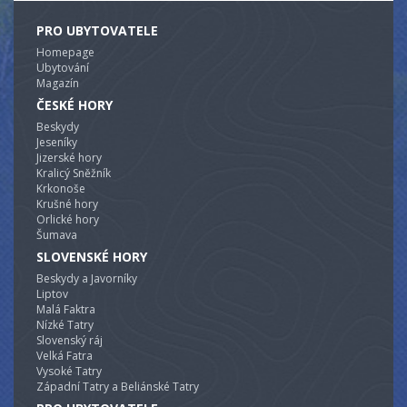
PRO UBYTOVATELE
Homepage
Ubytování
Magazín
ČESKÉ HORY
Beskydy
Jeseníky
Jizerské hory
Kralicý Sněžník
Krkonoše
Krušné hory
Orlické hory
Šumava
SLOVENSKÉ HORY
Beskydy a Javorníky
Liptov
Malá Faktra
Nízké Tatry
Slovenský ráj
Velká Fatra
Vysoké Tatry
Západní Tatry a Beliánské Tatry