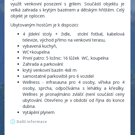
využít venkovní posezení s grilem. Součástí objektu je
velká zahrada s krytým bazénem a dětským hřištěm. Celý
objekt je oplocen.
Ubytovaným hostům je k dispozici:
4 jídelní stoly + židle, stolní fotbal, kabelová
televize, východ přímo na venkovní terasu,
vybavená kuchyň,
WC+koupelna
První patro: 5 ložnic: 16 lůžek WC, koupelna
Zahrada a parkování:
krytý venkovní bazén 4x8 m
samostatné parkoviště pro 6 vozidel
Wellness - infrasauna pro 4 osoby, vířivka pro 4
osoby, sprcha, odpočívárna s lehátky a křesílky.
Wellnes je pronajímáno zvlášť (není součástí ceny
ubytování. Otevřeno je v období od října do konce
dubna.
Vytápění plynem
Další informace
Ceník: