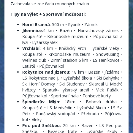
Zachovala se zde řada roubených chalup.
Tipy na výlet + Sportovní možnosti:
Horní Branná
: 500 m • Rybník • Zámek
Jilemnice:
4 km • Bazén • Harrachovský zámek •
Koupaliště • Krkonošské muzeum • Půjčovna kol a
lyží • Lyžařský vlek
Vrchlabí:
4 km • Kněžický Vrch - lyžařské vleky •
Koupaliště • Krkonošské muzeum • Snowtubing •
Wellnes club • Zimní stadion 6 km • LS Herlíkovice •
Letiště • Půjčovna kol
Rokytnice nad Jizerou:
18 km • Bazén • Jízdárna •
LS Rokytnice nad J. • Lyžařská škola • Ski Bahýnka •
Ski Horní Domky • Ski Studenov • Skiareál U Modré
hvězdy • Spartak- lyžarský areál • Vlek Pašák •
Půjčovna kol • Sportovní hala • Tenisové kurty
Špindlerův Mlýn
: 18km • Bobová dráha •
Koupaliště • LS Medvědín • Lyžařská škola • LS Sv.
Petr • Pančavský vodopád • Přehrada • Půjčovna
kol • Vleky
Pec pod Sněžkou:
20 km • Bazén • LS Pec pod
Sněžkou • Běžecké tratě • Lyžařské školy •