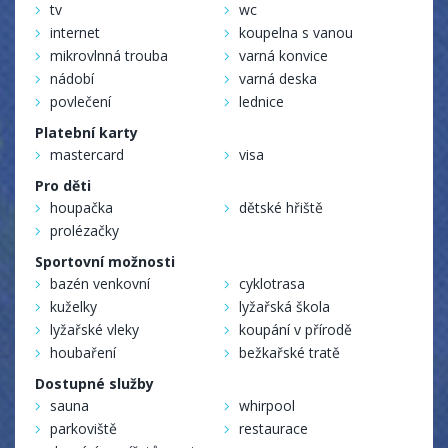
tv
wc
internet
koupelna s vanou
mikrovlnná trouba
varná konvice
nádobí
varná deska
povlečení
lednice
Platební karty
mastercard
visa
Pro děti
houpačka
dětské hřiště
prolézačky
Sportovní možnosti
bazén venkovní
cyklotrasa
kuželky
lyžařská škola
lyžařské vleky
koupání v přírodě
houbaření
bežkařské tratě
Dostupné služby
sauna
whirpool
parkoviště
restaurace