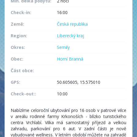
Min. délka pobytu:
2 noci
Check-in:
16:00
Země:
Česká republika
Region:
Liberecký kraj
Okres:
Semily
Obec:
Horní Branná
Část obce:
GPS:
50.605605, 15.575010
Check-out::
10:00
Nabízíme celoroční ubytování pro 16 osob v patrové vilce
v areálu rodinné farmy Krkonoších - blízko turistického
centra Vrchlabí. Vilka má samostatný příjezd a velkou
zahradu, parkování pro 6 aut. V zadní části je nově
vybudované wellness. V letním období můžete na zahradě