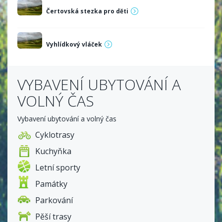
Wellness je k dispozici od října do dubna. V letním
období je k dispozici venkovní krytý bazén – bez
Čertovská stezka pro děti
poplatku
Vyhlídkový vláček
VYBAVENÍ UBYTOVÁNÍ A
VOLNÝ ČAS
Vybavení ubytování a volný čas
Cyklotrasy
Kuchyňka
Letní sporty
Památky
Parkování
Pěší trasy