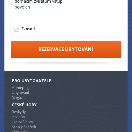
domácím zvířatům vstup
povolen
E-mail
REZERVACE UBYTOVÁNÍ
PRO UBYTOVATELE
Homepage
Ubytování
Magazín
ČESKÉ HORY
Beskydy
Jeseníky
Jizerské hory
Kralicý Sněžník
Krkonoše