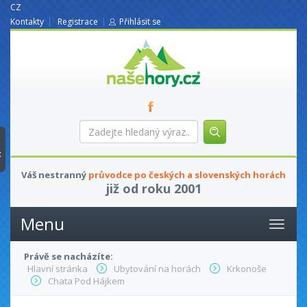
CZ
Kontakty
Registrace
Přihlásit se
nasehory.cz
Zadejte
hledaný
výraz...
t
Váš nestranný
průvodce po českých a slovenských horách
již od roku 2001
Menu
Právě se nacházíte:
Hlavní stránka
Ubytování na horách
Krkonoše
Chata Pod Hájkem