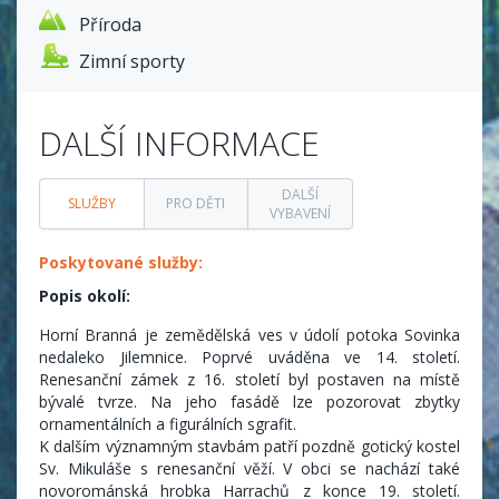
Příroda
Zimní sporty
DALŠÍ INFORMACE
DALŠÍ
SLUŽBY
PRO DĚTI
VYBAVENÍ
Poskytované služby:
Popis okolí:
Horní Branná je zemědělská ves v údolí potoka Sovinka
nedaleko Jilemnice. Poprvé uváděna ve 14. století.
Renesanční zámek z 16. století byl postaven na místě
bývalé tvrze. Na jeho fasádě lze pozorovat zbytky
ornamentálních a figurálních sgrafit.
K dalším významným stavbám patří pozdně gotický kostel
Sv. Mikuláše s renesanční věží. V obci se nachází také
novorománská hrobka Harrachů z konce 19. století.