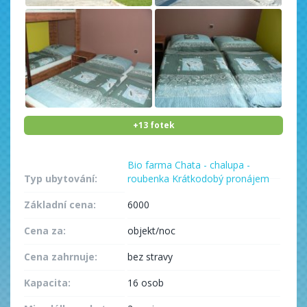
+13 fotek
Bio farma
Chata - chalupa -
Typ ubytování:
roubenka
Krátkodobý pronájem
Základní cena:
6000
Cena za:
objekt/noc
Cena zahrnuje:
bez stravy
Kapacita:
16 osob