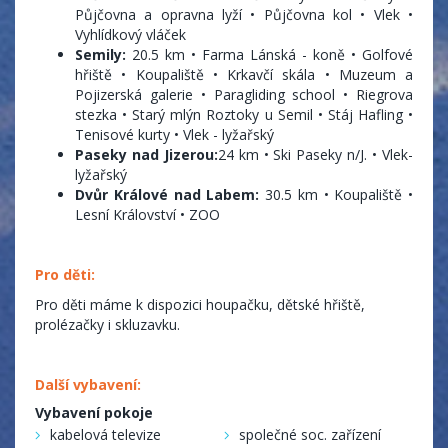
Půjčovna a opravna lyží • Půjčovna kol • Vlek •
Vyhlídkový vláček
Semily:
20.5 km • Farma Lánská - koně • Golfové
hřiště • Koupaliště • Krkavčí skála • Muzeum a
Pojizerská galerie • Paragliding school • Riegrova
stezka • Starý mlýn Roztoky u Semil • Stáj Hafling •
Tenisové kurty • Vlek - lyžařský
Paseky nad Jizerou:
24 km • Ski Paseky n/J. • Vlek-
lyžařský
Dvůr Králové nad Labem:
30.5 km • Koupaliště •
Lesní Království • ZOO
Pro děti:
Pro děti máme k dispozici houpačku, dětské hřiště,
prolézačky i skluzavku.
Další vybavení:
Vybavení pokoje
kabelová televize
společné soc. zařízení