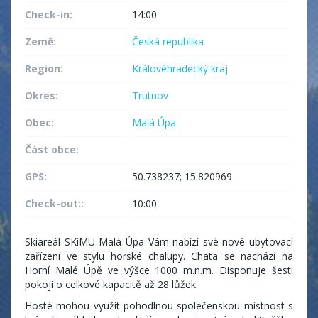
Check-in:
14:00
Země:
Česká republika
Region:
Královéhradecký kraj
Okres:
Trutnov
Obec:
Malá Úpa
Část obce:
GPS:
50.738237; 15.820969
Check-out::
10:00
Skiareál SKiMU Malá Úpa Vám nabízí své nové ubytovací
zařízení ve stylu horské chalupy. Chata se nachází na
Horní Malé Úpě ve výšce 1000 m.n.m. Disponuje šesti
pokoji o celkové kapacitě až 28 lůžek.
Hosté mohou využít pohodlnou společenskou místnost s