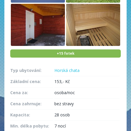
+15 fotek
Typ ubytování:
Horská chata
Základní cena:
153,- Kč
Cena za:
osoba/noc
Cena zahrnuje:
bez stravy
Kapacita:
28 osob
Min. délka pobytu:
7 nocí