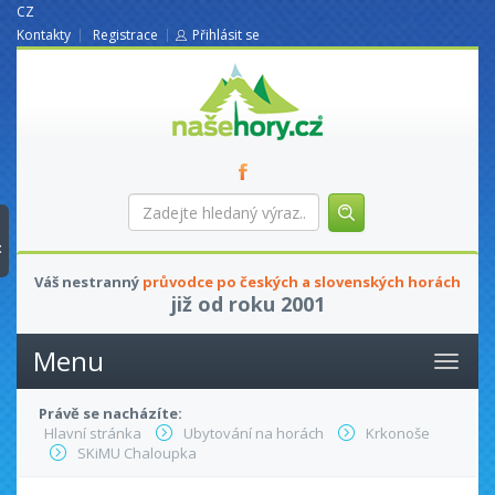
CZ
Kontakty
Registrace
Přihlásit se
nasehory.cz
Zadejte
hledaný
výraz...
t
Váš nestranný
průvodce po českých a slovenských horách
již od roku 2001
Menu
Právě se nacházíte:
Hlavní stránka
Ubytování na horách
Krkonoše
SKiMU Chaloupka