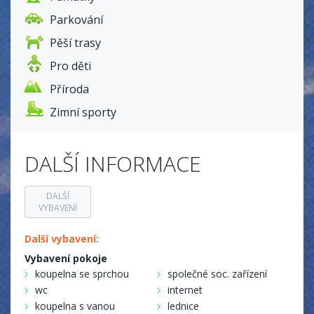
Parkování
Pěší trasy
Pro děti
Příroda
Zimní sporty
DALŠÍ INFORMACE
DALŠÍ
VYBAVENÍ
Další vybavení:
Vybavení pokoje
koupelna se sprchou
společné soc. zařízení
wc
internet
koupelna s vanou
lednice