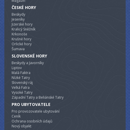
Magazín
ČESKÉ HORY
Beskydy
Jeseníky
Jizerské hory
Kralicý Sněžník
Krkonoše
Krušné hory
Orlické hory
Šumava
SLOVENSKÉ HORY
Beskydy a Javorníky
Liptov
Malá Faktra
Nízké Tatry
Slovenský ráj
Velká Fatra
Vysoké Tatry
Západní Tatry a Beliánské Tatry
PRO UBYTOVATELE
Pro provozovatele ubytování
Ceník
Ochrana osobních údajů
Nový objekt