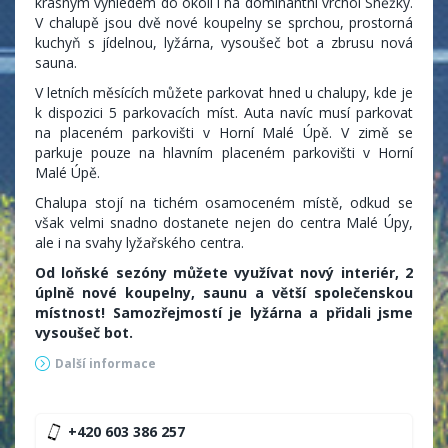
krásným výhledem do okolí i na dominantní vrchol Sněžky.
V chalupě jsou dvě nové koupelny se sprchou, prostorná
kuchyň s jídelnou, lyžárna, vysoušeč bot a zbrusu nová
sauna.
V letních měsících můžete parkovat hned u chalupy, kde je
k dispozici 5 parkovacích míst. Auta navíc musí parkovat
na placeném parkovišti v Horní Malé Úpě. V zimě se
parkuje pouze na hlavním placeném parkovišti v Horní
Malé Úpě.
Chalupa stojí na tichém osamoceném místě, odkud se
však velmi snadno dostanete nejen do centra Malé Úpy,
ale i na svahy lyžařského centra.
Od loňské sezóny můžete využívat nový interiér, 2
úplně nové koupelny, saunu a větší společenskou
místnost! Samozřejmostí je lyžárna a přidali jsme
vysoušeč bot.
Další informace
+420 603 386 257