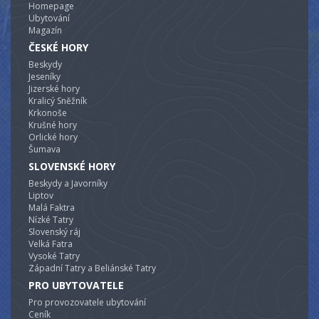
Homepage
Ubytování
Magazín
ČESKÉ HORY
Beskydy
Jeseníky
Jizerské hory
Kralicý Sněžník
Krkonoše
Krušné hory
Orlické hory
Šumava
SLOVENSKÉ HORY
Beskydy a Javorníky
Liptov
Malá Faktra
Nízké Tatry
Slovenský ráj
Velká Fatra
Vysoké Tatry
Západní Tatry a Beliánské Tatry
PRO UBYTOVATELE
Pro provozovatele ubytování
Ceník