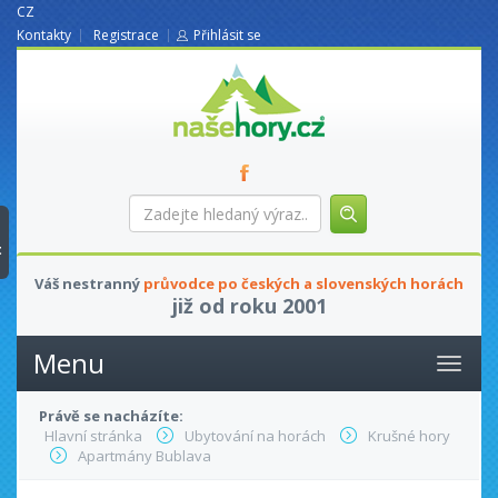
CZ
Kontakty
Registrace
Přihlásit se
nasehory.cz
Zadejte
hledaný
výraz...
t
Váš nestranný
průvodce po českých a slovenských horách
již od roku 2001
Menu
Právě se nacházíte:
Hlavní stránka
Ubytování na horách
Krušné hory
Apartmány Bublava