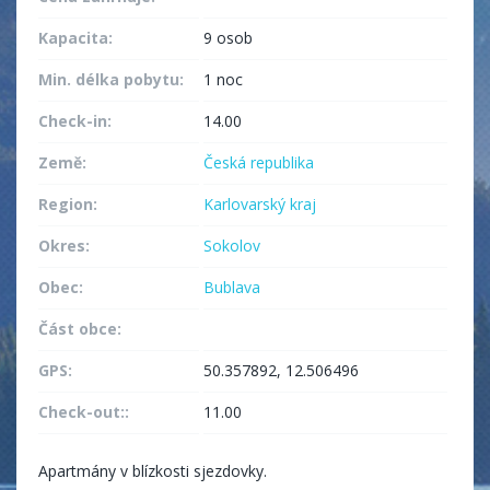
Kapacita:
9 osob
Min. délka pobytu:
1 noc
Check-in:
14.00
Země:
Česká republika
Region:
Karlovarský kraj
Okres:
Sokolov
Obec:
Bublava
Část obce:
GPS:
50.357892, 12.506496
Check-out::
11.00
Apartmány v blízkosti sjezdovky.