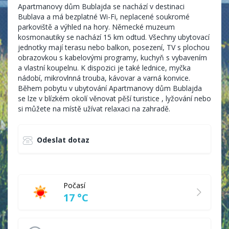
Apartmanovy dům Bublajda se nachází v destinaci
Bublava a má bezplatné Wi-Fi, neplacené soukromé
parkoviště a výhled na hory. Německé muzeum
kosmonautiky se nachází 15 km odtud. Všechny ubytovací
jednotky mají terasu nebo balkon, posezení, TV s plochou
obrazovkou s kabelovými programy, kuchyň s vybavením
a vlastní koupelnu. K dispozici je také lednice, myčka
nádobí, mikrovlnná trouba, kávovar a varná konvice.
Během pobytu v ubytování Apartmanovy dům Bublajda
se lze v blízkém okolí věnovat pěší turistice , lyžování nebo
si můžete na místě užívat relaxaci na zahradě.
Odeslat dotaz
Počasí
17 °C