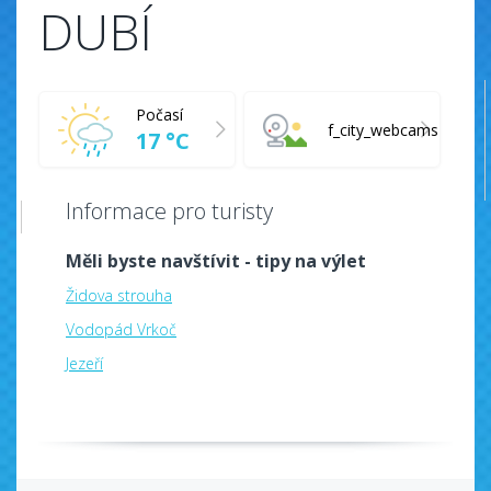
DUBÍ
Počasí
f_city_webcams
17 °C
Informace pro turisty
Měli byste navštívit - tipy na výlet
Židova strouha
Vodopád Vrkoč
Jezeří