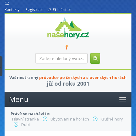
CZ
Kontakty
Registrace
Přihlásit se
nasehory.cz
Zadejte
hledaný
výraz...
t
Váš nestranný
průvodce po českých a slovenských horách
již od roku 2001
Menu
Právě se nacházíte:
Hlavní stránka
Ubytování na horách
Krušné hory
Dubí