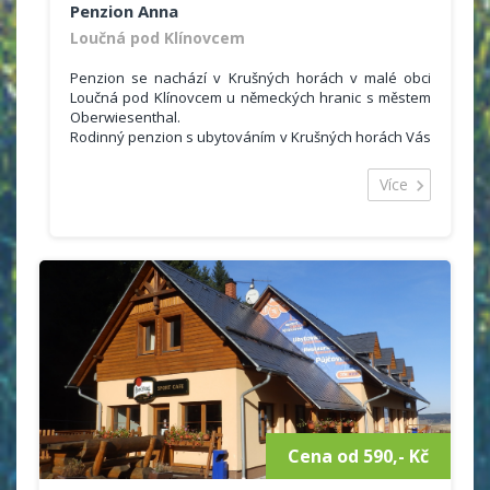
Penzion Anna
Loučná pod Klínovcem
Penzion se nachází v Krušných horách v malé obci
Loučná pod Klínovcem u německých hranic s městem
Oberwiesenthal.
Rodinný penzion s ubytováním v Krušných horách Vás
nadchne svým kouzlem domácího prostředí, v
restauraci najdete spoustu starých a zajímavých
Více
předmětů z dob našich babiček v retro stylu.
Penzion nabízí ubytování ve 1 x 2 lůžkových pokojích,
3x 3 lůžkový pokoj s TV / SAT/ DVD. Ani domácím
mazlíčkům není k nám vstup zakázán, do restauraci či
na penzion s ubytováním v Krušných horách.
Cena od 590,- Kč