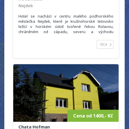
Nejdek
Hotel se nachází v centru malého podhorského
městečka Nejdek, které je krušnohorské letovisko
ležící v horském údolí tvořené řekou Rolavou,
chráněném od západu, severu a východu
zalesněnými hřebeny Krušných hor.
Kapacita hotelu je 45 lůžek, z toho se hosté mohou
Více
ubytovat v různých pokojích a 2 apartmánech.
Pokoje mají vlastní soc. zařízení (WC, sprchový kout,
umyvadlo), dále TV/SAT, restaurace s celodenním
provozem pro cca 40 osob a salónek (pro 15 osob).
Hotel nabízí faxové služby, zahradní posezení +
ohniště a vlastní uzamykatelné parkoviště.
Zprostředkováváme kulturní akce a výlety po okolí
(program v Karlových Varech – 15 km a okolí).
Cena od 1400,- Kč
Chata Hofman