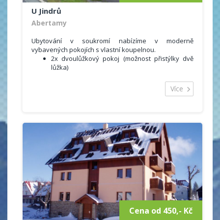
U Jindrů
Abertamy
Ubytování v soukromí nabízíme v moderně
vybavených pokojích s vlastní koupelnou.
2x dvoulůžkový pokoj (možnost přistýlky dvě
lůžka)
1x čtyřlůžkový pokoj (dvě oddělené ložnice)
Více
Další služby
Možnost využití plně vybavené kuchyně
Společenská místnost
Parkování přímo u domu zdarma
Vytápěná lyžárna s úložným prostorem
WiFi, TV
Sportovní možnosti:
Nejbližší lyžařský areál - Ski areál Plešivec
(300m).
3 km vzdálené lyžařské středisko Pernink
Pro běžkaře okolní obce upravují přibližně 80
km běžeckých stop protínající nejhezčí kouty
Krušných hor.
Cena od 450,- Kč