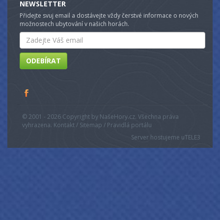
NEWSLETTER
Přidejte svuj email a dostávejte vždy čerstvé informace o nových
možnostech ubytování v našich horách.
Email
ODEBÍRAT
© 2001 - 2026 Copyright by NašeHory.cz. Všechna práva
vyhrazena. Kontakt / Sitemap / Pravidlá portálu
Server hostujeme u
TELE3