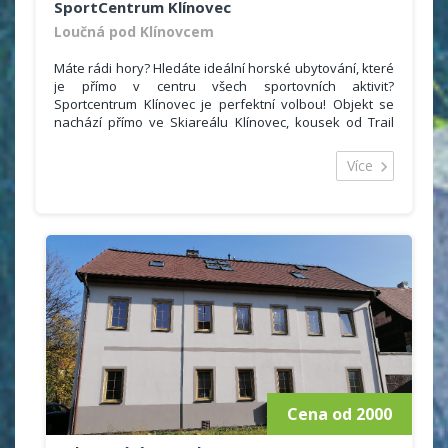
SportCentrum Klínovec
Loučná pod Klínovcem
Máte rádi hory? Hledáte ideální horské ubytování, které
je přímo v centru všech sportovních aktivit?
Sportcentrum Klínovec je perfektní volbou! Objekt se
nachází přímo ve Skiareálu Klínovec, kousek od Trail
Parku, v obci Loučná pod Klínovcem, která je známá
velkým počet přírodních krás, sportovních aktivit a
Více
kulturních památek.
Ubytovat se můžete v pěti pokojích, a to 2x třílůžkový
pokoj s jednou přistýlkou a 3x třílůžkový pokoj s
dvojitou přistýlkou. Celková kapacita tedy činí 23 lůžek.
Součástí každého pokoje je televizor, lednička, Wifi free
a vlastní sociální zařízení se sprchovým koutem,
umyvadlem, toaletou.
V ceně ubytování je zahrnuta snídaně v naší restauraci
a také ubytovací poplatek.
K dispozici je Vám i dětská postýlka (děti do 3 let jsou u
nás zdarma bez nároku na stravu). Jako naši hosté
máte obdržíte také slevy v naší půjčovně a
lyžařské/snowboardové škole JPK.
Cena od 2000