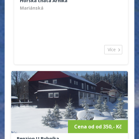
Horská chata Arnika
Mariánská
Více
Cena od od 350,- Kč
Penzion U Rybníka