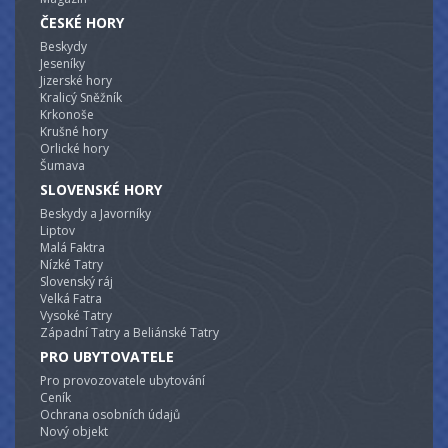
ČESKÉ HORY
Beskydy
Jeseníky
Jizerské hory
Kralicý Sněžník
Krkonoše
Krušné hory
Orlické hory
Šumava
SLOVENSKÉ HORY
Beskydy a Javorníky
Liptov
Malá Faktra
Nízké Tatry
Slovenský ráj
Velká Fatra
Vysoké Tatry
Západní Tatry a Beliánské Tatry
PRO UBYTOVATELE
Pro provozovatele ubytování
Ceník
Ochrana osobních údajů
Nový objekt