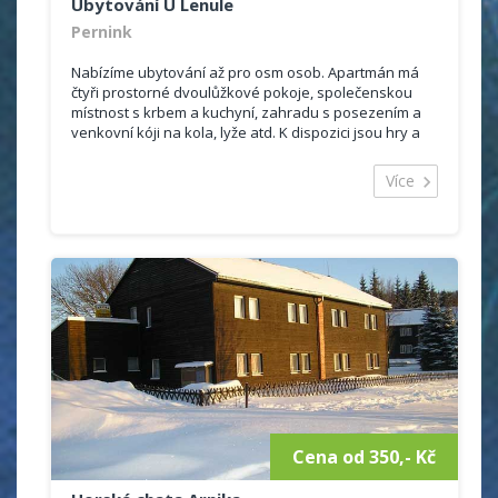
Ubytování U Lenule
Pernink
Nabízíme ubytování až pro osm osob. Apartmán má
čtyři prostorné dvoulůžkové pokoje, společenskou
místnost s krbem a kuchyní, zahradu s posezením a
venkovní kóji na kola, lyže atd. K dispozici jsou hry a
hračky pro děti, TV, WIFI, myčka, trouba, vana atd.
Cena se odvíjí od počtu osob.
Více
Cena od 350,- Kč