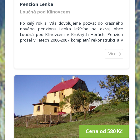
Penzion Lenka
Loučná pod Klínovcem
Po celý rok si Vás dovolujeme pozvat do krásného
nového penzionu Lenka ležícího na okraji obce
Loučná pod Klínovcem v Krušných Horách. Penzion
prošel v letech 2006-2007 kompletní rekonstrukci a v
novém kabátě Vás uvítá ve tří až pěti lůžkových
pokojích. Celková kapacita penzionu je 15 pokojů pro
Více
45 osob. V příjemném prostředí si zde můžete
odpočinout, zažít nádherné chvíle se svou rodinou a
pobavit se s přáteli.
Hostům nabízíme ubytování ve 3 a 5ti lůžkových
pokojích. Součástí pokojů je vlastní sociální zařízení a
televizor. V objektu se nachází restaurace s vinárnou.
Parkování v areálu penzionu a možnost uložení
lyžařského vybavení do úschovny.
Cena od 580 Kč