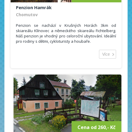
Penzion Hamrák
Chomutov
Penzion se nachází v Krušných Horách 3km od
skiareálu Klínovec a německého skiareálu Fichtelberg.
Náš penzion je vhodný pro celoroční ubytování. Ideální
pro rodiny s dětmi, cykloturisty a houbaře.
Hosté se mohou ubytovat v 7 pokojích s vlastním
sociálním zařízením o celkovém počtu 19 lůžek s
Více
možností přistýlky. Dále nabízíme příjemné posezení v
restauraci s vynikající českou kuchyní.
Poskytované služby:
televize,
internet, WIFI,
možnost půjčení čtyrkolek (4x4, 550ccm)
Cena od 260,- Kč