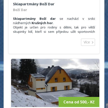
Skiapartmány Boží Dar
Boží Dar
Skiapartmány Boží dar
se nachází v srdci
nádherných
Krušných hor
.
Objekt je určen pro rodiny s dětmi, tak pro větší
skupinky lidí, kteří si sem přijedou užít sportovních
možností, kterých je v okolí mnoho.
Celková kapacita objektu je
29 lůžek
. Hosté se mohou
Více
ubytovat ve 3x čtyřlůžkovém apartmá, 1x pětilůžkovém
apartmá a 2x šestilůžkovém apartmá. Každý je plně
vybaven pro příjemné strávení vaší dovolené.
VYBAVENÍ:
Součástí každého apartmánu je ložnice vybavena
ložním prádlem a ručníky.
Obývací pokoj se satelitním televizorem. Součástí
obývacího pokoje je také kuchyňský kout. Zde je k
dispozici lednice, sklokeramická deska, rychlovarná
konvice, kávovar, myčka nádobí a dostatečné množství
nádobí.
Sociální zařízení se skládá z umyvadla, toalety a
sprchového koutu.
Cena od 500,- Kč