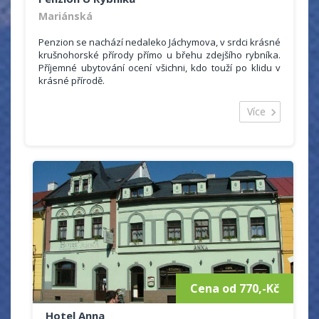
Mariánská
Penzion se nachází nedaleko Jáchymova, v srdci krásné
krušnohorské přírody přímo u břehu zdejšího rybníka.
Příjemné ubytování ocení všichni, kdo touží po klidu v
krásné přírodě.
Celková kapacita penzionu je 8 pokojů, po třech až šesti
lůžkách. Každý pokoj je vybaven vlastním sociálním
Více
zařízením (koupelna s WC a sprchovým koutem). Pro
všechny hosty je k dispozici společenská místnost s
malou kuchyňkou (s mikrovlnou troubou, lednicí,
dřezem a rychlovarnou konvicí) a TV, volný internet (Wi-
fi je dostupná ve všech pokojích) a infrasauna. Přístup
do penzionu a dva z pokojů jsou bezbariérové.
Parkování pro hosty je zdarma přímo před penzionem.
Ubytovaným hostům nabízíme také možnost
dokoupení snídaní i polopenze přímo v penzionu.
Skvělá domácí kuchyně, točené pivo, limonáda a bar. V
zimní sezóně nabízíme hostům zdarma skibus
na Klínovec a po dohodě pro skupiny skibus
z Mariánské na Plešivec.
Cena od 770,-Kč
Hotel Anna