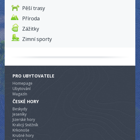
Pěší trasy
Příroda
Zážitky
Zimní sporty
PRO UBYTOVATELE
Homepage
Ubytování
Magazín
ČESKÉ HORY
Beskydy
Jeseníky
Jizerské hory
Kralicý Sněžník
Krkonoše
Krušné hory