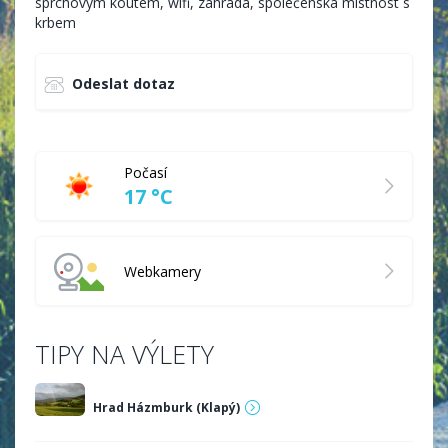
sprchovým koutem, wifi, zahrada, společenská místnost s
krbem
Odeslat dotaz
Počasí
17 °C
Webkamery
TIPY NA VÝLETY
Hrad Házmburk (Klapý)