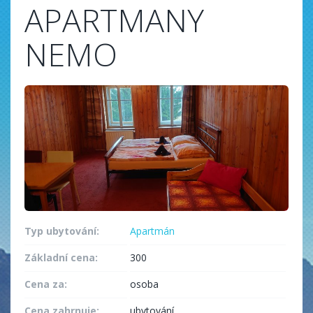
APARTMANY
NEMO
Typ ubytování:
Apartmán
Základní cena:
300
Cena za:
osoba
Cena zahrnuje:
ubytování