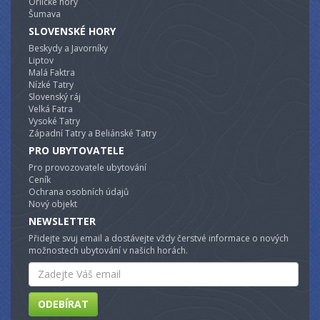
Orlické hory
Šumava
SLOVENSKÉ HORY
Beskydy a Javorníky
Liptov
Malá Faktra
Nízké Tatry
Slovenský ráj
Velká Fatra
Vysoké Tatry
Západní Tatry a Beliánské Tatry
PRO UBYTOVATELE
Pro provozovatele ubytování
Ceník
Ochrana osobních údajů
Nový objekt
NEWSLETTER
Přidejte svuj email a dostávejte vždy čerstvé informace o nových
možnostech ubytování v našich horách.
Email
ODEBÍRAT