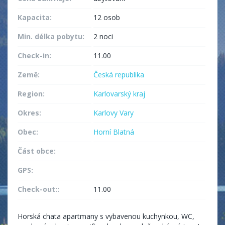
Kapacita:
12 osob
Min. délka pobytu:
2 noci
Check-in:
11.00
Země:
Česká republika
Region:
Karlovarský kraj
Okres:
Karlovy Vary
Obec:
Horní Blatná
Část obce:
GPS:
Check-out::
11.00
Horská chata apartmany s vybavenou kuchynkou, WC,