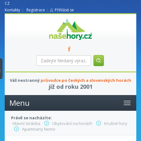
CZ
Kontakty
Registrace
Přihlásit se
nasehory.cz
Zadejte
hledaný
výraz...
t
Váš nestranný
průvodce po českých a slovenských horách
již od roku 2001
Menu
Právě se nacházíte:
Hlavní stránka
Ubytování na horách
Krušné hory
Apartmany Nemo