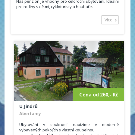
Náš penzion je vhodný pro celoroční ubytování. Ideální
pro rodiny s dětmi, cykloturisty a houbaře.
Hosté se mohou ubytovat v 7 pokojích s vlastním
sociálním zařízením o celkovém počtu 19 lůžek s
Více
možností přistýlky. Dále nabízíme příjemné posezení v
restauraci s vynikající českou kuchyní.
Poskytované služby:
televize,
internet, WIFI,
možnost půjčení čtyrkolek (4x4, 550ccm)
Cena od 260,- Kč
U Jindrů
Abertamy
Ubytování v soukromí nabízíme v moderně
vybavených pokojích s vlastní koupelnou.