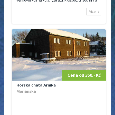
venkovní kóji na kola, lyže atd. K dispozici jsou hry a
hračky pro děti, TV, WIFI, myčka, trouba, vana atd.
Cena se odvíjí od počtu osob.
Více
Cena od 350,- Kč
Horská chata Arnika
Mariánská