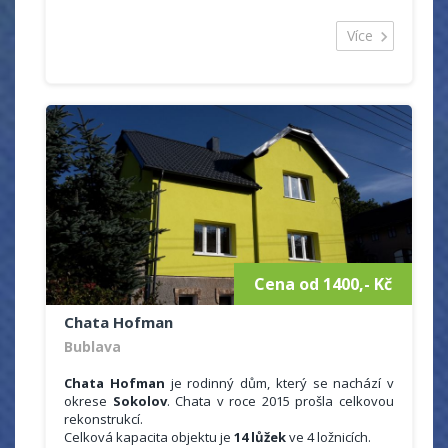
zalesněnými hřebeny Krušných hor.
Kapacita hotelu je 45 lůžek, z toho se hosté mohou
Více
ubytovat v různých pokojích a 2 apartmánech.
Pokoje mají vlastní soc. zařízení (WC, sprchový kout,
umyvadlo), dále TV/SAT, restaurace s celodenním
provozem pro cca 40 osob a salónek (pro 15 osob).
Hotel nabízí faxové služby, zahradní posezení +
ohniště a vlastní uzamykatelné parkoviště.
Zprostředkováváme kulturní akce a výlety po okolí
(program v Karlových Varech – 15 km a okolí).
Cena od 1400,- Kč
Chata Hofman
Bublava
Chata Hofman
je rodinný dům, který se nachází v
okrese
Sokolov
. Chata v roce 2015 prošla celkovou
rekonstrukcí.
Celková kapacita objektu je
14 lůžek
ve 4 ložnicích.