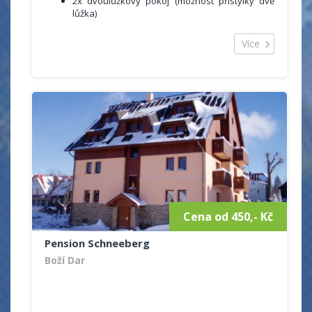
2x dvoulůžkový pokoj (možnost přistýlky dvě
lůžka)
1x čtyřlůžkový pokoj (dvě oddělené ložnice)
Více
Další služby
Možnost využití plně vybavené kuchyně
Společenská místnost
Parkování přímo u domu zdarma
Vytápěná lyžárna s úložným prostorem
WiFi, TV
Sportovní možnosti:
Nejbližší lyžařský areál - Ski areál Plešivec
(300m).
3 km vzdálené lyžařské středisko Pernink
Pro běžkaře okolní obce upravují přibližně 80
km běžeckých stop protínající nejhezčí kouty
Krušných hor.
Cena od 450,- Kč
Pension Schneeberg
Boží Dar