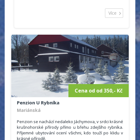
Více
Cena od od 350,- Kč
Penzion U Rybníka
Mariánská
Penzion se nachází nedaleko Jáchymova, v srdci krásné
krušnohorské přírody přímo u břehu zdejšího rybníka.
Příjemné ubytování ocení všichni, kdo touží po klidu v
krásné přírodě.