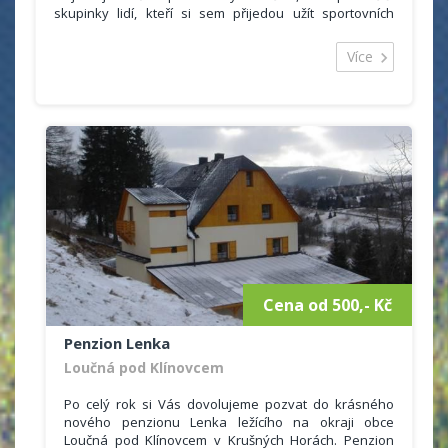
skupinky lidí, kteří si sem přijedou užít sportovních
možností, kterých je v okolí mnoho.
Celková kapacita objektu je
29 lůžek
. Hosté se mohou
Více
ubytovat ve 3x čtyřlůžkovém apartmá, 1x pětilůžkovém
apartmá a 2x šestilůžkovém apartmá. Každý je plně
vybaven pro příjemné strávení vaší dovolené.
VYBAVENÍ:
Součástí každého apartmánu je ložnice vybavena
ložním prádlem a ručníky.
Obývací pokoj se satelitním televizorem. Součástí
obývacího pokoje je také kuchyňský kout. Zde je k
dispozici lednice, sklokeramická deska, rychlovarná
konvice, kávovar, myčka nádobí a dostatečné množství
nádobí.
Sociální zařízení se skládá z umyvadla, toalety a
sprchového koutu.
Cena od 500,- Kč
Penzion Lenka
Loučná pod Klínovcem
Po celý rok si Vás dovolujeme pozvat do krásného
nového penzionu Lenka ležícího na okraji obce
Loučná pod Klínovcem v Krušných Horách. Penzion