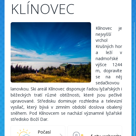
KLÍNOVEC
Klínovec je
nejvyšší
vrchol
Krušných hor
a leží v
nadmořské
výšce 1244
m, dopravíte
se na něj
sedačkovou
lanovkou. Ski areál Klínovec disponuje řadou lyžařských i
běžeckých tratí různé obtížnosti, které jsou pečlivě
upravované. Středisku dominuje rozhledna a televizní
vysílač, který bývá v zimním období doslova obalený
sněhem. Pod Klínovcem se nachází významné lyžařské
středisko Boží Dar.
Počasí