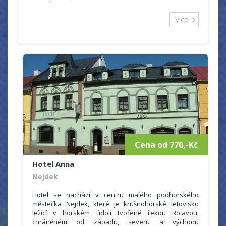
Celková kapacita penzionu je 8 pokojů, po třech až šesti
lůžkách. Každý pokoj je vybaven vlastním sociálním
Více
zařízením (koupelna s WC a sprchovým koutem). Pro
všechny hosty je k dispozici společenská místnost s
malou kuchyňkou (s mikrovlnou troubou, lednicí,
dřezem a rychlovarnou konvicí) a TV, volný internet (Wi-
fi je dostupná ve všech pokojích) a infrasauna. Přístup
do penzionu a dva z pokojů jsou bezbariérové.
Parkování pro hosty je zdarma přímo před penzionem.
Ubytovaným hostům nabízíme také možnost
dokoupení snídaní i polopenze přímo v penzionu.
Skvělá domácí kuchyně, točené pivo, limonáda a bar. V
zimní sezóně nabízíme hostům zdarma skibus
na Klínovec a po dohodě pro skupiny skibus
z Mariánské na Plešivec.
Cena od 770,-Kč
Hotel Anna
Nejdek
Hotel se nachází v centru malého podhorského
městečka Nejdek, které je krušnohorské letovisko
ležící v horském údolí tvořené řekou Rolavou,
chráněném od západu, severu a východu