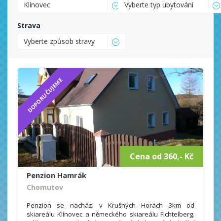
Klínovec
Vyberte typ ubytování
Strava
Vyberte způsob stravy
DOPORUČUJEME
Cena od 360,- Kč
Penzion Hamrák
Chomutov
Penzion se nachází v Krušných Horách 3km od
skiareálu Klínovec a německého skiareálu Fichtelberg.