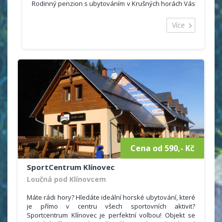
Rodinný penzion s ubytováním v Krušných horách Vás
nadchne svým kouzlem domácího prostředí, v
restauraci najdete spoustu starých a zajímavých
Více
předmětů z dob našich babiček v retro stylu.
Penzion nabízí ubytování ve 1 x 2 lůžkových pokojích,
3x 3 lůžkový pokoj s TV / SAT/ DVD. Ani domácím
mazlíčkům není k nám vstup zakázán, do restauraci či
na penzion s ubytováním v Krušných horách.
Cena od 590,- Kč
SportCentrum Klínovec
Loučná pod Klínovcem
Máte rádi hory? Hledáte ideální horské ubytování, které
je přímo v centru všech sportovních aktivit?
Sportcentrum Klínovec je perfektní volbou! Objekt se