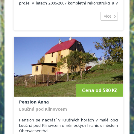
prošel v letech 2006-2007 kompletní rekonstrukci a v
novém kabátě Vás uvítá ve tří až pěti lůžkových
pokojích. Celková kapacita penzionu je 15 pokojů pro
Více
45 osob. V příjemném prostředí si zde můžete
odpočinout, zažít nádherné chvíle se svou rodinou a
pobavit se s přáteli.
Hostům nabízíme ubytování ve 3 a 5ti lůžkových
pokojích. Součástí pokojů je vlastní sociální zařízení a
televizor. V objektu se nachází restaurace s vinárnou.
Parkování v areálu penzionu a možnost uložení
lyžařského vybavení do úschovny.
Cena od 580 Kč
Penzion Anna
Loučná pod Klínovcem
Penzion se nachází v Krušných horách v malé obci
Loučná pod Klínovcem u německých hranic s městem
Oberwiesenthal.