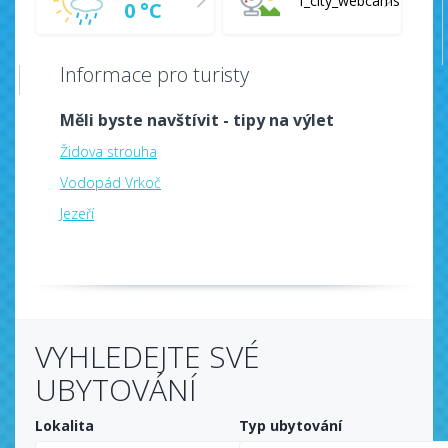
f_city_webcams
0 °C
Informace pro turisty
Měli byste navštívit - tipy na výlet
Židova strouha
Vodopád Vrkoč
Jezeří
VYHLEDEJTE SVÉ
UBYTOVÁNÍ
Lokalita
Typ ubytování