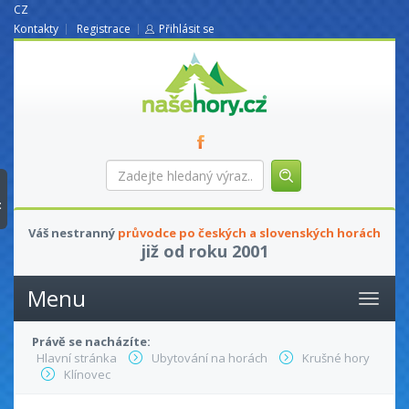
CZ
Kontakty
Registrace
Přihlásit se
nasehory.cz
Zadejte
hledaný
výraz...
t
Váš nestranný
průvodce po českých a slovenských horách
již od roku 2001
Menu
Právě se nacházíte:
Hlavní stránka
Ubytování na horách
Krušné hory
Klínovec