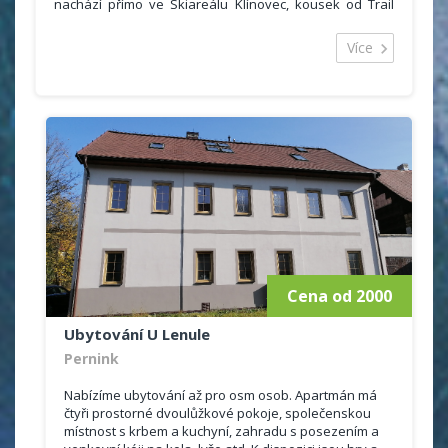
nachází přímo ve Skiareálu Klínovec, kousek od Trail
Parku, v obci Loučná pod Klínovcem, která je známá
velkým počet přírodních krás, sportovních aktivit a
Více
kulturních památek.
Ubytovat se můžete v pěti pokojích, a to 2x třílůžkový
pokoj s jednou přistýlkou a 3x třílůžkový pokoj s
dvojitou přistýlkou. Celková kapacita tedy činí 23 lůžek.
Součástí každého pokoje je televizor, lednička, Wifi free
a vlastní sociální zařízení se sprchovým koutem,
umyvadlem, toaletou.
V ceně ubytování je zahrnuta snídaně v naší restauraci
a také ubytovací poplatek.
K dispozici je Vám i dětská postýlka (děti do 3 let jsou u
nás zdarma bez nároku na stravu). Jako naši hosté
máte obdržíte také slevy v naší půjčovně a
lyžařské/snowboardové škole JPK.
Cena od 2000
Ubytování U Lenule
Pernink
Nabízíme ubytování až pro osm osob. Apartmán má
čtyři prostorné dvoulůžkové pokoje, společenskou
místnost s krbem a kuchyní, zahradu s posezením a