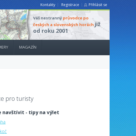
Kontakty
Registrace
Přihlásit se
Váš nestranný
průvodce po
již
českých a slovenských horách
od roku 2001
MERY
MAGAZÍN
e pro turisty
 navštívit - tipy na výlet
uha
koč