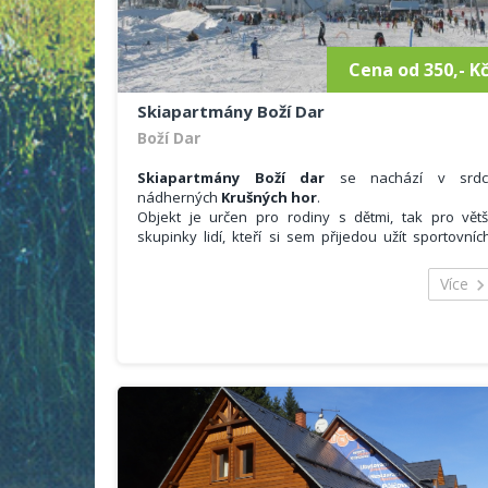
Cena od 350,- K
Skiapartmány Boží Dar
Boží Dar
Skiapartmány Boží dar
se nachází v srdc
nádherných
Krušných hor
.
Objekt je určen pro rodiny s dětmi, tak pro větš
skupinky lidí, kteří si sem přijedou užít sportovníc
možností, kterých je v okolí mnoho.
Celková kapacita objektu je
29 lůžek
. Hosté s
Více
mohou ubytovat ve 3x čtyřlůžkovém apartmá, 1
pětilůžkovém apartmá a 2x šestilůžkovém apartmá
Každý je plně vybaven pro příjemné strávení vaš
dovolené.
VYBAVENÍ:
Součástí každého apartmánu je ložnice vybaven
ložním prádlem a ručníky.
Obývací pokoj se satelitním televizorem. Součást
obývacího pokoje je také kuchyňský kout. Zde je 
dispozici lednice, sklokeramická deska, rychlovarn