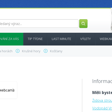
VÁNÍ ZA VÁS
TIP TÝDNE
LAST MINUTE
VÝLETY
WEBKA
a horách
Krušné hory
Košťany
Informac
y_webcams
Měli byste
Židova stro
Vodopád Vr