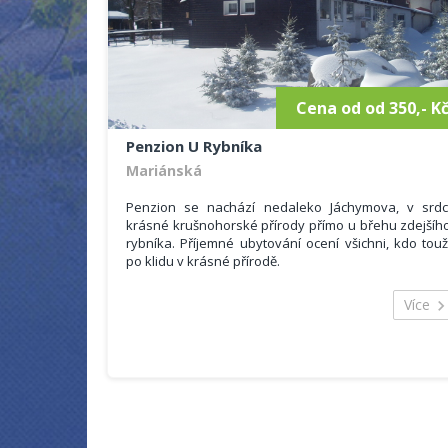
K dispozici je Vám i dětská postýlka (děti do 3 let jso
u nás zdarma bez nároku na stravu). Jako naši host
máte obdržíte také slevy v naší půjčovně 
lyžařské/snowboardové škole JPK.
Cena od od 350,- K
Penzion U Rybníka
Mariánská
Penzion se nachází nedaleko Jáchymova, v srdc
krásné krušnohorské přírody přímo u břehu zdejšíh
rybníka. Příjemné ubytování ocení všichni, kdo touž
po klidu v krásné přírodě.
Celková kapacita penzionu je 8 pokojů, po třech a
šesti lůžkách. Každý pokoj je vybaven vlastní
Více
sociálním zařízením (koupelna s WC a sprchový
koutem). Pro všechny hosty je k dispozic
společenská místnost s malou kuchyňko
(s mikrovlnou troubou, lednicí, dřeze
a rychlovarnou konvicí) a TV, volný internet (Wi-fi j
dostupná ve všech pokojích) a infrasauna. Přístup d
penzionu a dva z pokojů jsou bezbariérové
Parkování pro hosty je zdarma přímo pře