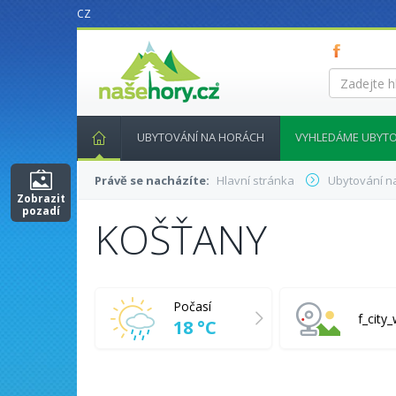
CZ
nasehory.cz
Zadejte
hledaný
výraz...
UBYTOVÁNÍ NA HORÁCH
VYHLEDÁME UBYTO
Právě se nacházíte:
Hlavní stránka
Ubytování n
Zobrazit
pozadí
KOŠŤANY
Počasí
f_cit
18 °C