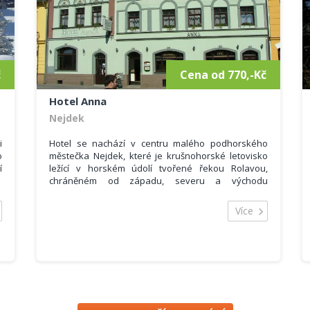
u
é
a
č
Cena od 770,-Kč
Hotel Anna
Nejdek
i
Hotel se nachází v centru malého podhorského
o
městečka Nejdek, které je krušnohorské letovisko
í
ležící v horském údolí tvořené řekou Rolavou,
chráněném od západu, severu a východu
ž
zalesněnými hřebeny Krušných hor.
m
Kapacita hotelu je 45 lůžek, z toho se hosté mohou
Více
m
ubytovat v různých pokojích a 2 apartmánech.
i
Pokoje mají vlastní soc. zařízení (WC, sprchový kout,
u
umyvadlo), dále TV/SAT, restaurace s celodenním
m
provozem pro cca 40 osob a salónek (pro 15 osob).
e
Hotel nabízí faxové služby, zahradní posezení +
o
ohniště a vlastní uzamykatelné parkoviště.
.
Zprostředkováváme kulturní akce a výlety po okolí
d
(program v Karlových Varech – 15 km a okolí).