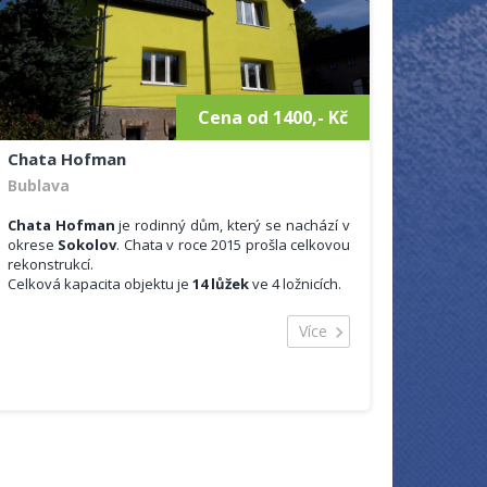
Cena od 1400,- Kč
Chata Hofman
Bublava
Chata Hofman
je rodinný dům, který se nachází v
okrese
Sokolov
. Chata v roce 2015 prošla celkovou
rekonstrukcí.
Celková kapacita objektu je
14 lůžek
ve 4 ložnicích.
Ubytování:
2 kuchyně (součástí kuchyně je nádobí,
Více
elektrický sporák, myčka, rychlovarná
konvice, mikrovlnná trouba)
2 koupelny + 2x WC
2 obývací pokoje s televizorem
3 ložnice, první se nachází v prvním patře,
manželská postel a jedno samostatné lůžko,
obývací pokoj s rozkládacím gaučem, v
druhém patře jsou dvě měnší ložnice vždy