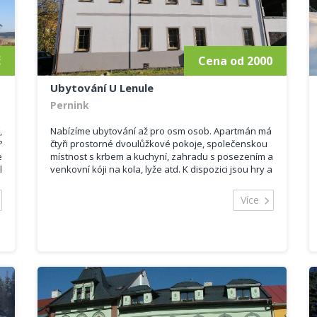
é
a
č
Cena od 2000
Ubytování U Lenule
Pernink
,
Nabízíme ubytování až pro osm osob. Apartmán má
?
čtyři prostorné dvoulůžkové pokoje, společenskou
e
místnost s krbem a kuchyní, zahradu s posezením a
l
venkovní kóji na kola, lyže atd. K dispozici jsou hry a
á
hračky pro děti, TV, WIFI, myčka, trouba, vana atd.
a
Cena se odvíjí od počtu osob.
Více
ý
s
3
,
m
í