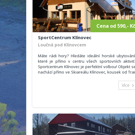
konvice, kávovar, myčka nádobí a dostatečn
množství nádobí.
Sociální zařízení se skládá z umyvadla, toalety 
sprchového koutu.
Cena od 590,- K
SportCentrum Klínovec
Loučná pod Klínovcem
Máte rádi hory? Hledáte ideální horské ubytování
které je přímo v centru všech sportovních aktivit
Sportcentrum Klínovec je perfektní volbou! Objekt s
nachází přímo ve Skiareálu Klínovec, kousek od Trai
Parku, v obci Loučná pod Klínovcem, která je znám
velkým počet přírodních krás, sportovních aktivit 
Více
kulturních památek.
Ubytovat se můžete v pěti pokojích, a to 2x třílůžkov
pokoj s jednou přistýlkou a 3x třílůžkový pokoj 
dvojitou přistýlkou. Celková kapacita tedy činí 2
lůžek. Součástí každého pokoje je televizor, lednička
Wifi free a vlastní sociální zařízení se sprchový
koutem, umyvadlem, toaletou.
V ceně ubytování je zahrnuta snídaně v naš
restauraci a také ubytovací poplatek.