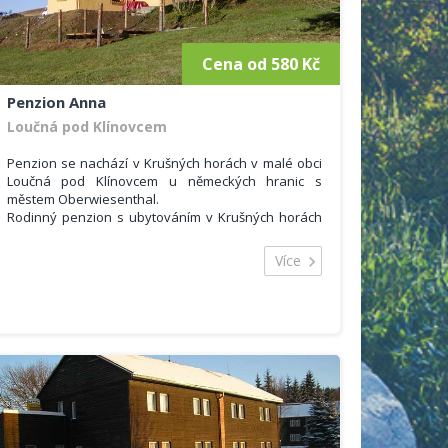
Cena od 580 Kč
Penzion Anna
Loučná pod Klínovcem
Penzion se nachází v Krušných horách v malé obci
Loučná pod Klínovcem u německých hranic s
městem Oberwiesenthal.
Rodinný penzion s ubytováním v Krušných horách
Vás nadchne svým kouzlem domácího prostředí, v
restauraci najdete spoustu starých a zajímavých
Více
předmětů z dob našich babiček v retro stylu.
Penzion nabízí ubytování ve 1 x 2
lůžkových pokojích, 3x 3 lůžkový pokoj s TV / SAT/
DVD. Ani domácím mazlíčkům není k nám vstup
zakázán, do restauraci či na penzion s ubytováním
v Krušných horách.