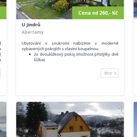
č
Cena od 260,- Kč
U Jindrů
Abertamy
d
Ubytování v soukromí nabízíme v moderně
u
vybavených pokojích s vlastní koupelnou.
í
2x dvoulůžkový pokoj (možnost přistýlky dvě
a
lůžka)
1x čtyřlůžkový pokoj (dvě oddělené ložnice)
m
Více
Další služby
s
Možnost využití plně vybavené kuchyně
í
Společenská místnost
Parkování přímo u domu zdarma
Vytápěná lyžárna s úložným prostorem
WiFi, TV
Sportovní možnosti:
Nejbližší lyžařský areál - Ski areál Plešivec
(300m).
3 km vzdálené lyžařské středisko Pernink
Pro běžkaře okolní obce upravují přibližně 80