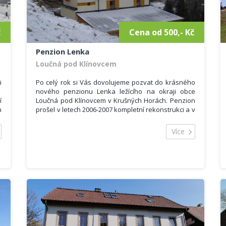
km běžeckých stop protínající nejhezčí kouty
Krušných hor.
č
Cena od 500,- Kč
Penzion Lenka
Loučná pod Klínovcem
i
Po celý rok si Vás dovolujeme pozvat do krásného
nového penzionu Lenka ležícího na okraji obce
í
Loučná pod Klínovcem v Krušných Horách. Penzion
h
prošel v letech 2006-2007 kompletní rekonstrukci a v
novém kabátě Vás uvítá ve tří až pěti lůžkových
e
pokojích. Celková kapacita penzionu je 15 pokojů
Více
x
pro 45 osob. V příjemném prostředí si zde můžete
.
odpočinout, zažít nádherné chvíle se svou rodinou
í
a pobavit se s přáteli.
Hostům nabízíme ubytování ve 3 a 5ti lůžkových
pokojích. Součástí pokojů je vlastní sociální zařízení
a
a televizor. V objektu se nachází restaurace s
vinárnou. Parkování v areálu penzionu a možnost
í
uložení lyžařského vybavení do úschovny.
k
á