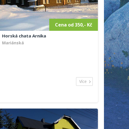
Cena od 350,- Kč
Horská chata Arnika
Mariánská
Více