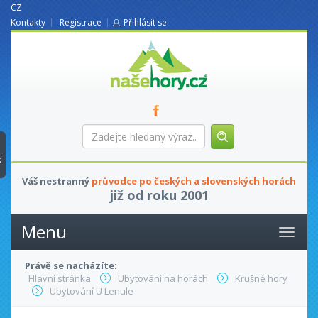
CZ
Kontakty
Registrace
Přihlásit se
nasehory.cz
Zadejte
hledaný
výraz...
t
Váš nestranný
průvodce po českých a slovenských horách
již od roku 2001
Menu
Právě se nacházíte:
Hlavní stránka
Ubytování na horách
Krušné hory
Ubytování U Lenule