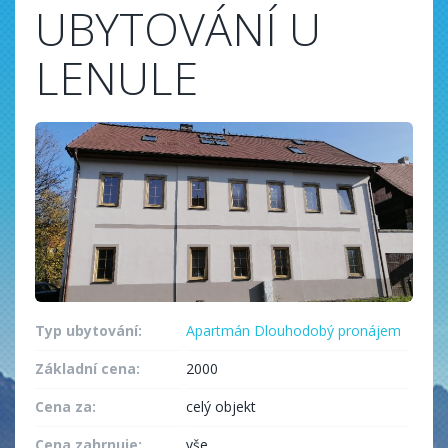
UBYTOVÁNÍ U
LENULE
Typ ubytování:
Apartmán
Dlouhodobý pronájem
Základní cena:
2000
Cena za:
celý objekt
Cena zahrnuje:
vše