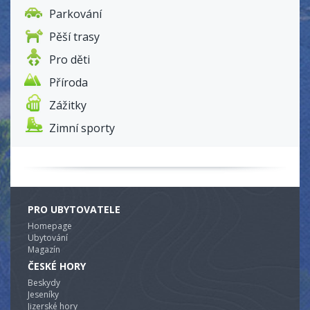
Parkování
Pěší trasy
Pro děti
Příroda
Zážitky
Zimní sporty
PRO UBYTOVATELE
Homepage
Ubytování
Magazín
ČESKÉ HORY
Beskydy
Jeseníky
Jizerské hory