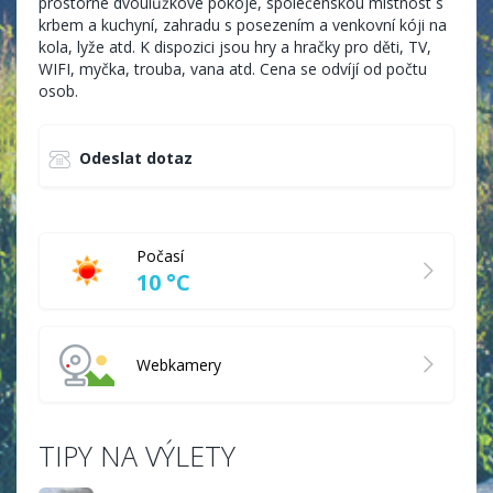
prostorné dvoulůžkové pokoje, společenskou místnost s
krbem a kuchyní, zahradu s posezením a venkovní kóji na
kola, lyže atd. K dispozici jsou hry a hračky pro děti, TV,
WIFI, myčka, trouba, vana atd. Cena se odvíjí od počtu
osob.
Odeslat dotaz
Počasí
10 °C
Webkamery
TIPY NA VÝLETY