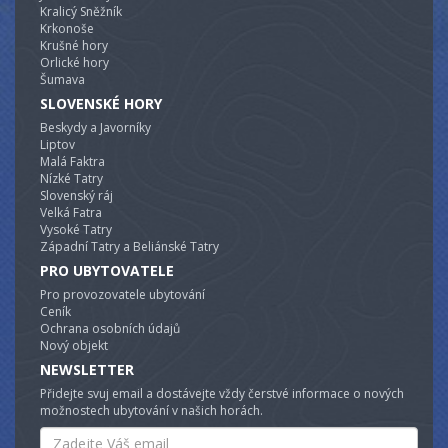
Kralicý Sněžník
Krkonoše
Krušné hory
Orlické hory
Šumava
SLOVENSKÉ HORY
Beskydy a Javorníky
Liptov
Malá Faktra
Nízké Tatry
Slovenský ráj
Velká Fatra
Vysoké Tatry
Západní Tatry a Beliánské Tatry
PRO UBYTOVATELE
Pro provozovatele ubytování
Ceník
Ochrana osobních údajů
Nový objekt
NEWSLETTER
Přidejte svuj email a dostávejte vždy čerstvé informace o nových
možnostech ubytování v našich horách.
Email