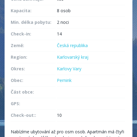
Kapacita:
8 osob
Min. délka pobytu:
2 noci
Check-in:
14
Země:
Česká republika
Region:
Karlovarský kraj
Okres:
Karlovy Vary
Obec:
Pernink
Část obce:
GPS:
Check-out::
10
Nabízíme ubytování až pro osm osob. Apartmán má čtyři