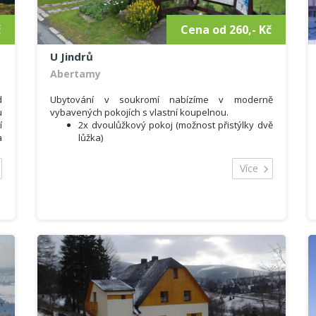
č
Cena od 260,- Kč
U Jindrů
Abertamy
d
Ubytování v soukromí nabízíme v moderně
u
vybavených pokojích s vlastní koupelnou.
í
2x dvoulůžkový pokoj (možnost přistýlky dvě
a
lůžka)
1x čtyřlůžkový pokoj (dvě oddělené ložnice)
m
Více
Další služby
s
Možnost využití plně vybavené kuchyně
í
Společenská místnost
Parkování přímo u domu zdarma
Vytápěná lyžárna s úložným prostorem
WiFi, TV
Sportovní možnosti:
Nejbližší lyžařský areál - Ski areál Plešivec
(300m).
3 km vzdálené lyžařské středisko Pernink
Pro běžkaře okolní obce upravují přibližně 80