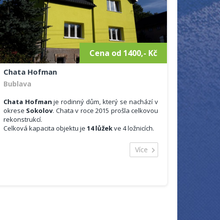
Cena od 1400,- Kč
Chata Hofman
Bublava
Chata Hofman
je rodinný dům, který se nachází v
okrese
Sokolov
. Chata v roce 2015 prošla celkovou
rekonstrukcí.
Celková kapacita objektu je
14 lůžek
ve 4 ložnicích.
Ubytování:
2 kuchyně (součástí kuchyně je nádobí,
Více
elektrický sporák, myčka, rychlovarná
konvice, mikrovlnná trouba)
2 koupelny + 2x WC
2 obývací pokoje s televizorem
3 ložnice, první se nachází v prvním patře,
manželská postel a jedno samostatné lůžko,
obývací pokoj s rozkládacím gaučem, v
druhém patře jsou dvě měnší ložnice vždy