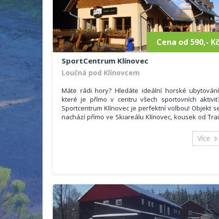
konvice, kávovar, myčka nádobí a dostatečn
množství nádobí.
Sociální zařízení se skládá z umyvadla, toalety 
sprchového koutu.
Cena od 590,- K
SportCentrum Klínovec
Loučná pod Klínovcem
Máte rádi hory? Hledáte ideální horské ubytování
které je přímo v centru všech sportovních aktivit
Sportcentrum Klínovec je perfektní volbou! Objekt s
nachází přímo ve Skiareálu Klínovec, kousek od Trai
Parku, v obci Loučná pod Klínovcem, která je znám
velkým počet přírodních krás, sportovních aktivit 
Více
kulturních památek.
Ubytovat se můžete v pěti pokojích, a to 2x třílůžkov
pokoj s jednou přistýlkou a 3x třílůžkový pokoj 
dvojitou přistýlkou. Celková kapacita tedy činí 2
lůžek. Součástí každého pokoje je televizor, lednička
Wifi free a vlastní sociální zařízení se sprchový
koutem, umyvadlem, toaletou.
V ceně ubytování je zahrnuta snídaně v naš
restauraci a také ubytovací poplatek.