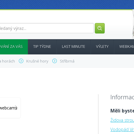
VÁNÍ ZA VÁS
TIP TÝDNE
LAST MINUTE
VÝLETY
WEBKA
a horách
Krušné hory
Stříbrná
Informac
y_webcams
Měli byste
Židova stro
Vodopád Vr