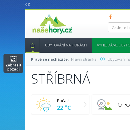
CZ
nasehory.cz
Zadejte
hledaný
výraz...
UBYTOVÁNÍ NA HORÁCH
VYHLEDÁME UBYTO
Právě se nacházíte:
Hlavní stránka
Ubytování n
Zobrazit
pozadí
STŘÍBRNÁ
Počasí
f_cit
22 °C