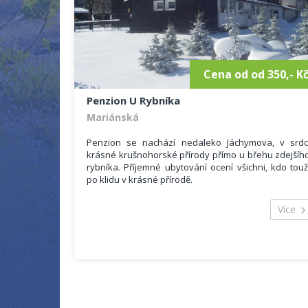
K dispozici je Vám i dětská postýlka (děti do 3 let jso
u nás zdarma bez nároku na stravu). Jako naši host
máte obdržíte také slevy v naší půjčovně 
lyžařské/snowboardové škole JPK.
Cena od od 350,- K
Penzion U Rybníka
Mariánská
Penzion se nachází nedaleko Jáchymova, v srdc
krásné krušnohorské přírody přímo u břehu zdejšíh
rybníka. Příjemné ubytování ocení všichni, kdo touž
po klidu v krásné přírodě.
Celková kapacita penzionu je 8 pokojů, po třech a
šesti lůžkách. Každý pokoj je vybaven vlastní
Více
sociálním zařízením (koupelna s WC a sprchový
koutem). Pro všechny hosty je k dispozic
společenská místnost s malou kuchyňko
(s mikrovlnou troubou, lednicí, dřeze
a rychlovarnou konvicí) a TV, volný internet (Wi-fi j
dostupná ve všech pokojích) a infrasauna. Přístup d
penzionu a dva z pokojů jsou bezbariérové
Parkování pro hosty je zdarma přímo pře