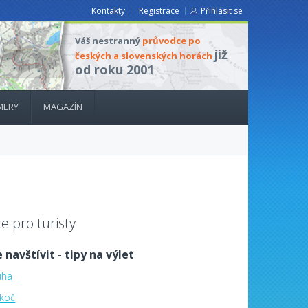
Kontakty
Registrace
Přihlásit se
Váš nestranný
průvodce po
již
českých a slovenských horách
od roku 2001
MERY
MAGAZÍN
e pro turisty
 navštívit - tipy na výlet
uha
koč