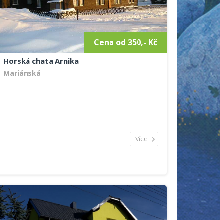
Cena od 350,- Kč
Horská chata Arnika
Mariánská
Více