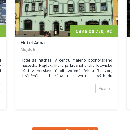
u
é
a
č
Cena od 770,-Kč
Hotel Anna
Nejdek
i
Hotel se nachází v centru malého podhorského
o
městečka Nejdek, které je krušnohorské letovisko
í
ležící v horském údolí tvořené řekou Rolavou,
chráněném od západu, severu a východu
ž
zalesněnými hřebeny Krušných hor.
m
Kapacita hotelu je 45 lůžek, z toho se hosté mohou
Více
m
ubytovat v různých pokojích a 2 apartmánech.
i
Pokoje mají vlastní soc. zařízení (WC, sprchový kout,
u
umyvadlo), dále TV/SAT, restaurace s celodenním
m
provozem pro cca 40 osob a salónek (pro 15 osob).
e
Hotel nabízí faxové služby, zahradní posezení +
o
ohniště a vlastní uzamykatelné parkoviště.
.
Zprostředkováváme kulturní akce a výlety po okolí
d
(program v Karlových Varech – 15 km a okolí).