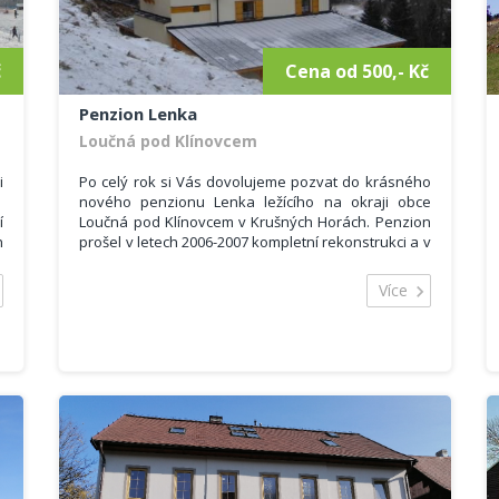
km běžeckých stop protínající nejhezčí kouty
Krušných hor.
č
Cena od 500,- Kč
Penzion Lenka
Loučná pod Klínovcem
i
Po celý rok si Vás dovolujeme pozvat do krásného
nového penzionu Lenka ležícího na okraji obce
í
Loučná pod Klínovcem v Krušných Horách. Penzion
h
prošel v letech 2006-2007 kompletní rekonstrukci a v
novém kabátě Vás uvítá ve tří až pěti lůžkových
e
pokojích. Celková kapacita penzionu je 15 pokojů
Více
x
pro 45 osob. V příjemném prostředí si zde můžete
.
odpočinout, zažít nádherné chvíle se svou rodinou
í
a pobavit se s přáteli.
Hostům nabízíme ubytování ve 3 a 5ti lůžkových
pokojích. Součástí pokojů je vlastní sociální zařízení
a
a televizor. V objektu se nachází restaurace s
vinárnou. Parkování v areálu penzionu a možnost
í
uložení lyžařského vybavení do úschovny.
k
á