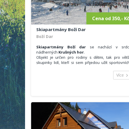
Cena od 350,- K
Skiapartmány Boží Dar
Boží Dar
Skiapartmány Boží dar
se nachází v srdc
nádherných
Krušných hor
.
Objekt je určen pro rodiny s dětmi, tak pro větš
skupinky lidí, kteří si sem přijedou užít sportovníc
možností, kterých je v okolí mnoho.
Celková kapacita objektu je
29 lůžek
. Hosté s
Více
mohou ubytovat ve 3x čtyřlůžkovém apartmá, 1
pětilůžkovém apartmá a 2x šestilůžkovém apartmá
Každý je plně vybaven pro příjemné strávení vaš
dovolené.
VYBAVENÍ:
Součástí každého apartmánu je ložnice vybaven
ložním prádlem a ručníky.
Obývací pokoj se satelitním televizorem. Součást
obývacího pokoje je také kuchyňský kout. Zde je 
dispozici lednice, sklokeramická deska, rychlovarn