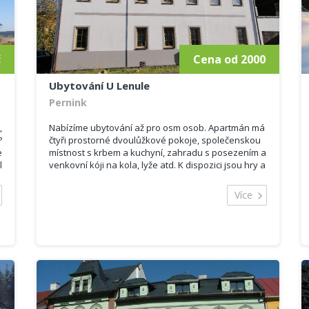
é
a
č
Cena od 2000
Ubytování U Lenule
Pernink
,
Nabízíme ubytování až pro osm osob. Apartmán má
?
čtyři prostorné dvoulůžkové pokoje, společenskou
e
místnost s krbem a kuchyní, zahradu s posezením a
l
venkovní kóji na kola, lyže atd. K dispozici jsou hry a
á
hračky pro děti, TV, WIFI, myčka, trouba, vana atd.
a
Cena se odvíjí od počtu osob.
Více
ý
s
3
,
m
í