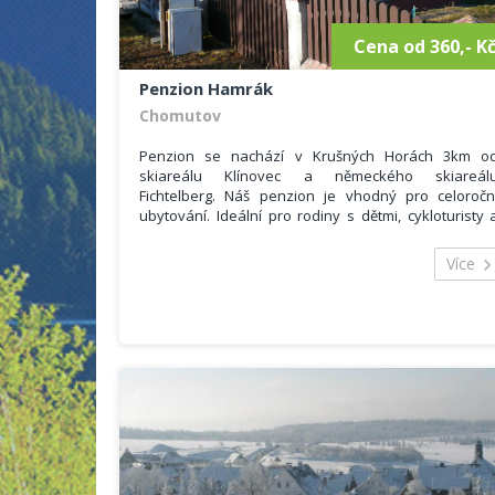
Cena od 360,- K
Penzion Hamrák
Chomutov
Penzion se nachází v Krušných Horách 3km o
skiareálu Klínovec a německého skiareál
Fichtelberg. Náš penzion je vhodný pro celoročn
ubytování. Ideální pro rodiny s dětmi, cykloturisty 
houbaře.
Hosté se mohou ubytovat v 7 pokojích s vlastní
Více
sociálním zařízením o celkovém počtu 19 lůžek 
možností přistýlky. Dále nabízíme příjemné posezen
v restauraci s vynikající českou kuchyní.
Poskytované služby:
televize,
internet, WIFI,
možnost půjčení čtyrkolek (4x4, 550ccm)