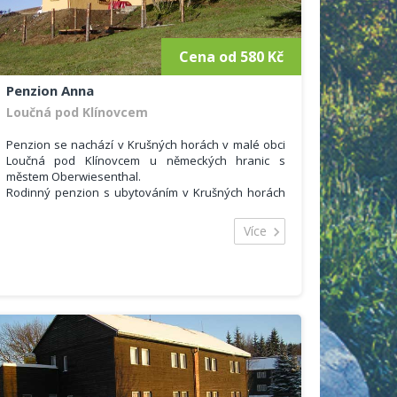
Cena od 580 Kč
Penzion Anna
Loučná pod Klínovcem
Penzion se nachází v Krušných horách v malé obci
Loučná pod Klínovcem u německých hranic s
městem Oberwiesenthal.
Rodinný penzion s ubytováním v Krušných horách
Vás nadchne svým kouzlem domácího prostředí, v
restauraci najdete spoustu starých a zajímavých
Více
předmětů z dob našich babiček v retro stylu.
Penzion nabízí ubytování ve 1 x 2
lůžkových pokojích, 3x 3 lůžkový pokoj s TV / SAT/
DVD. Ani domácím mazlíčkům není k nám vstup
zakázán, do restauraci či na penzion s ubytováním
v Krušných horách.