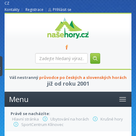
CZ
Kontakty
Registrace
Přihlásit se
nasehory.cz
Zadejte
hledaný
výraz...
t
Váš nestranný
průvodce po českých a slovenských horách
již od roku 2001
Menu
Právě se nacházíte:
Hlavní stránka
Ubytování na horách
Krušné hory
SportCentrum Klínovec