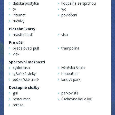
dětská postýlka
koupelna se sprchou
tv
wc
internet
povlečení
ručníky
Platební karty
mastercard
visa
Pro děti
přebalovací pult
trampolína
vlek
Sportovní možnosti
cyklotrasa
lyžařská škola
lyžařské vleky
houbaření
bežkařské tratě
lanový park
Dostupné služby
gril
parkoviště
restaurace
úschovna kol a lyží
terasa