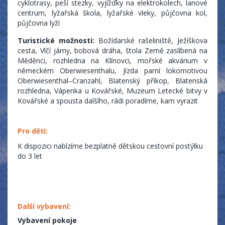
cyklotrasy, peší stezky, vyjížďky na elektrokolech, lanové
centrum, lyžařská škola, lyžařské vleky, půjčovna kol,
půjčovna lyží
Turistické možnosti:
Božídarské rašeliniště, Ježíškova
cesta, Vlčí jámy, bobová dráha, štola Země zaslíbená na
Měděnci, rozhledna na Klínovci, mořské akvárium v
německém Oberwiesenthalu, Jízda parní lokomotivou
Oberwiesenthal–Cranzahl, Blatenský příkop, Blatenská
rozhledna, Vápenka u Kovářské, Muzeum Letecké bitvy v
Kovářské a spousta dalšího, rádi poradíme, kam vyrazit
Pro děti:
K dispozici nabízíme bezplatně dětskou cestovní postýlku
do 3 let
Další vybavení:
Vybavení pokoje