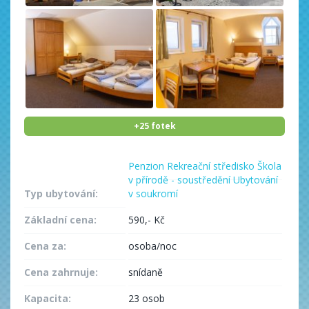
+25 fotek
Penzion
Rekreační středisko
Škola
v přírodě - soustředění
Ubytování
Typ ubytování:
v soukromí
Základní cena:
590,- Kč
Cena za:
osoba/noc
Cena zahrnuje:
snídaně
Kapacita:
23 osob