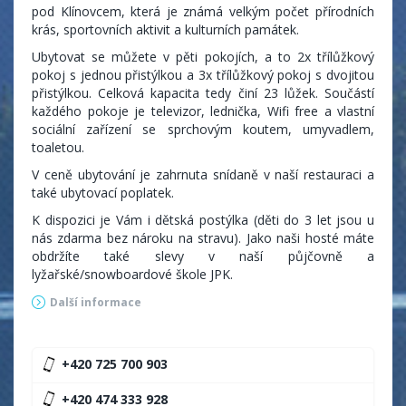
pod Klínovcem, která je známá velkým počet přírodních
krás, sportovních aktivit a kulturních památek.
Ubytovat se můžete v pěti pokojích, a to 2x třílůžkový
pokoj s jednou přistýlkou a 3x třílůžkový pokoj s dvojitou
přistýlkou. Celková kapacita tedy činí 23 lůžek. Součástí
každého pokoje je televizor, lednička, Wifi free a vlastní
sociální zařízení se sprchovým koutem, umyvadlem,
toaletou.
V ceně ubytování je zahrnuta snídaně v naší restauraci a
také ubytovací poplatek.
K dispozici je Vám i dětská postýlka (děti do 3 let jsou u
nás zdarma bez nároku na stravu). Jako naši hosté máte
obdržíte také slevy v naší půjčovně a
lyžařské/snowboardové škole JPK.
Další informace
Ve Sportcentru Klínovec najdete nejen příjemné
ubytování, ale také restauraci (pouze v zimním období),
+420 725 700 903
půjčovnu, lyžařskou školu a servis. I v létě nabízíme celou
řadu sportovního vyžití od lanového centra, velkých
+420 474 333 928