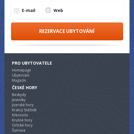
E-mail
Web
REZERVACE UBYTOVÁNÍ
PRO UBYTOVATELE
Homepage
Ubytování
Magazín
ČESKÉ HORY
Beskydy
Jeseníky
Jizerské hory
Kralicý Sněžník
Krkonoše
Krušné hory
Orlické hory
Šumava