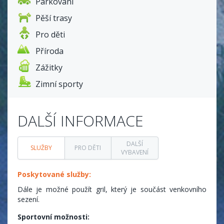
Parkování
Pěší trasy
Pro děti
Příroda
Zážitky
Zimní sporty
DALŠÍ INFORMACE
DALŠÍ
SLUŽBY
PRO DĚTI
VYBAVENÍ
Poskytované služby:
Dále je možné použít gril, který je součást venkovního
sezení.
Sportovní možnosti: