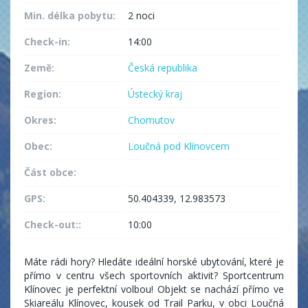
Min. délka pobytu:
2 noci
Check-in:
14:00
Země:
Česká republika
Region:
Ústecký kraj
Okres:
Chomutov
Obec:
Loučná pod Klínovcem
Část obce:
GPS:
50.404339, 12.983573
Check-out::
10:00
Máte rádi hory? Hledáte ideální horské ubytování, které je
přímo v centru všech sportovních aktivit? Sportcentrum
Klínovec je perfektní volbou! Objekt se nachází přímo ve
Skiareálu Klínovec, kousek od Trail Parku, v obci Loučná