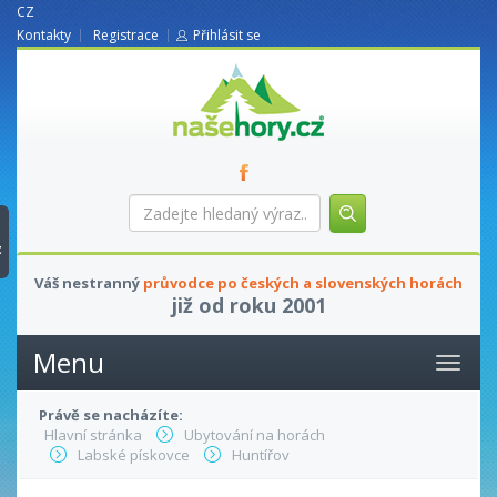
CZ
Kontakty
Registrace
Přihlásit se
nasehory.cz
Zadejte
hledaný
výraz...
t
Váš nestranný
průvodce po českých a slovenských horách
již od roku 2001
Menu
Právě se nacházíte:
Hlavní stránka
Ubytování na horách
Labské pískovce
Huntířov