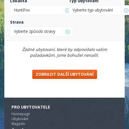
Lokalita
Typ ubytování
Huntířov
Vyberte typ ubytování
Strava
Vyberte způsob stravy
Žádné ubytovaní, které by odpovídalo vašim
požadavkům, jsme bohužel nenašli.
ZOBRAZIT DALŠÍ UBYTOVÁNÍ
PRO UBYTOVATELE
Homepage
Ubytování
Magazín