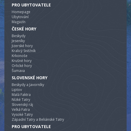
PRO UBYTOVATELE
Homepage
Ubytování
Magazín
ČESKÉ HORY
Beskydy
Jeseníky
Jizerské hory
Kralicý Sněžník
Krkonoše
Krušné hory
Orlické hory
Šumava
SLOVENSKÉ HORY
Beskydy a Javorníky
Liptov
Malá Faktra
Nízké Tatry
Slovenský ráj
Velká Fatra
Vysoké Tatry
Západní Tatry a Beliánské Tatry
PRO UBYTOVATELE