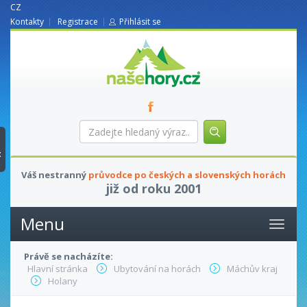
CZ
Kontakty
Registrace
Přihlásit se
nasehory.cz
Zadejte
hledaný
výraz...
t
Váš nestranný
průvodce po českých a slovenských horách
již od roku 2001
Menu
Právě se nacházíte:
Hlavní stránka
Ubytování na horách
Máchův kraj
Holany