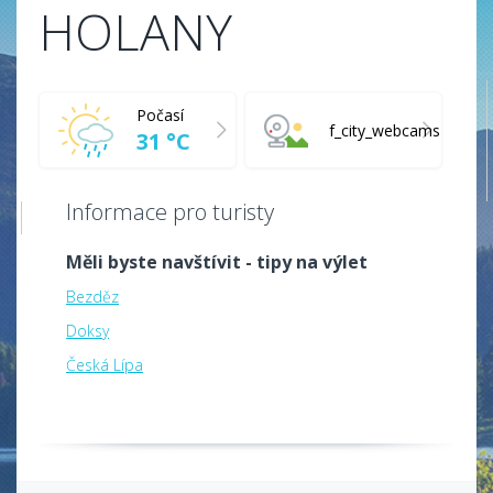
HOLANY
Počasí
f_city_webcams
31 °C
Informace pro turisty
Měli byste navštívit - tipy na výlet
Bezděz
Doksy
Česká Lípa