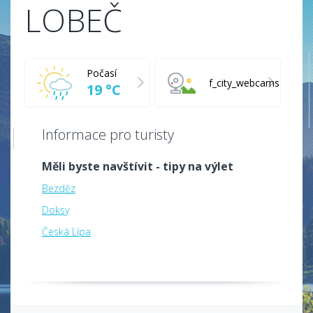
LOBEČ
Počasí
f_city_webcams
19 °C
Informace pro turisty
Měli byste navštívit - tipy na výlet
Bezděz
Doksy
Česká Lípa