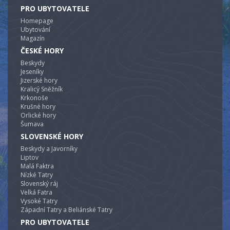
PRO UBYTOVATELE
Homepage
Ubytování
Magazín
ČESKÉ HORY
Beskydy
Jeseníky
Jizerské hory
Kralicý Sněžník
Krkonoše
Krušné hory
Orlické hory
Šumava
SLOVENSKÉ HORY
Beskydy a Javorníky
Liptov
Malá Faktra
Nízké Tatry
Slovenský ráj
Velká Fatra
Vysoké Tatry
Západní Tatry a Beliánské Tatry
PRO UBYTOVATELE