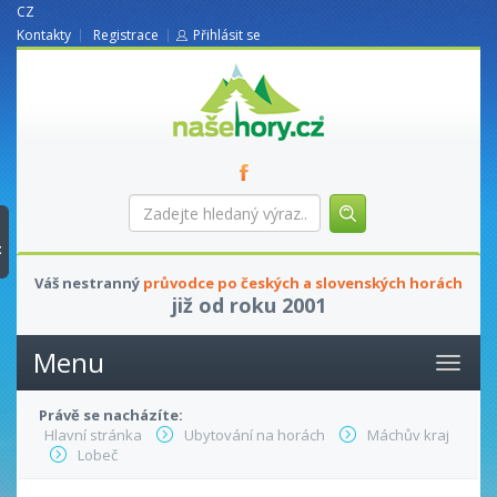
CZ
Kontakty
Registrace
Přihlásit se
nasehory.cz
Zadejte
hledaný
výraz...
t
Váš nestranný
průvodce po českých a slovenských horách
již od roku 2001
Menu
Právě se nacházíte:
Hlavní stránka
Ubytování na horách
Máchův kraj
Lobeč