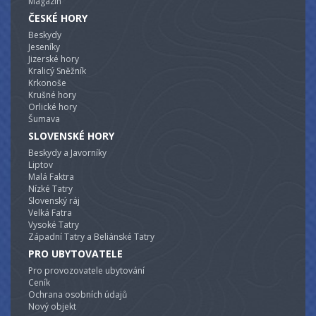
Magazín
ČESKÉ HORY
Beskydy
Jeseníky
Jizerské hory
Kralicý Sněžník
Krkonoše
Krušné hory
Orlické hory
Šumava
SLOVENSKÉ HORY
Beskydy a Javorníky
Liptov
Malá Faktra
Nízké Tatry
Slovenský ráj
Velká Fatra
Vysoké Tatry
Západní Tatry a Beliánské Tatry
PRO UBYTOVATELE
Pro provozovatele ubytování
Ceník
Ochrana osobních údajů
Nový objekt