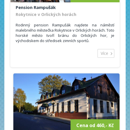
Pension Rampušák
Rokytnice v Orlických horách
Rodinný pension Rampušák najdete na náměstí
malebného městečka Rokytnice v Orlických horách. Toto
horské město tvoří bránu do Orlických hor, je
východiskem do středisek zimních sportů.
Celková ubytovácí kapacita k dispozici je 30 lůžek.
Nabízíme ubytování v jedenácti 2-,3- a 4-lůžkových
Více
pokojích s vlastním sociálním zařízením a TV. Součástí
ubytování jsou lůžkoviny, osuška, ručníky či sprchový
gel.
Možností sportovního vyžití nabízí Orlické hory dostatek
a to i méně zdatným sportovcům bez vlastního
sportovního vybavení - 100 m od pensionu je k dispozici
půjčovna lyží (běžeckých i sjezdových).
Cena od 460,- Kč