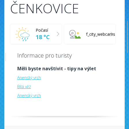
ČENKOVICE
Počasí
f_city_webcams
18 °C
Informace pro turisty
Měli byste navštívit - tipy na výlet
Anenský vrch
Bílá věž
Anenský vrch