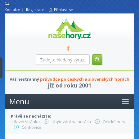
CZ
Kontakty
Registrace
Přihlásit se
nasehory.cz
Zadejte
hledaný
výraz...
t
Váš nestranný
průvodce po českých a slovenských horách
již od roku 2001
Menu
Právě se nacházíte:
Hlavní stránka
Ubytování na horách
Orlické hory
Čenkovice