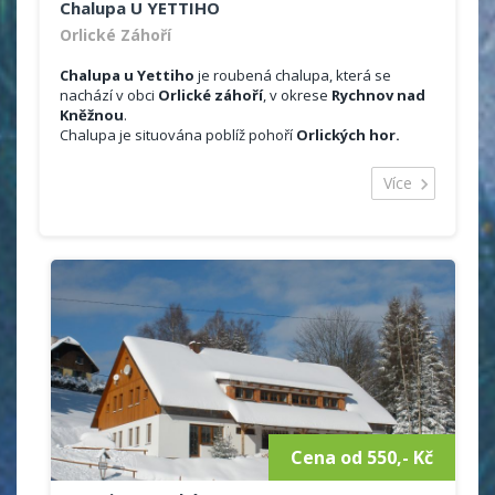
Chalupa U YETTIHO
Orlické Záhoří
Chalupa u Yettiho
je roubená chalupa, která se
nachází v obci
Orlické záhoří
, v okrese
Rychnov nad
Kněžnou
.
Chalupa je situována poblíž pohoří
Orlických hor.
Ubytování je možno celoročně, na týden, víkend.
Majitelé pořádají i Silvestrovké pobyty.
Více
Celková kapacita objektu je 10 lůžek ve 3 ložnicích.
Půdorysně je chalupa řešená jako dva samostatné
apartmány.
Ubytování:
2x čtyřlůžkové ložnice + 1x dvoulůžková ložnice
sociální zařízení v přízemí (sprchový kout,
toaleta), 1x toaleta v první patře
vytápění krbovými kamny
plně vybavená kuchyně (nádobí, mikrovlná
trouba, varná konvice, trouba, lednice s
mrazákem, touster)
jídelní kout
satelitní televizor
Cena od 550,- Kč