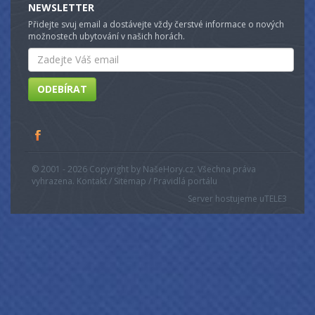
NEWSLETTER
Přidejte svuj email a dostávejte vždy čerstvé informace o nových
možnostech ubytování v našich horách.
Email
ODEBÍRAT
© 2001 - 2026 Copyright by NašeHory.cz. Všechna práva
vyhrazena. Kontakt / Sitemap / Pravidlá portálu
Server hostujeme u
TELE3