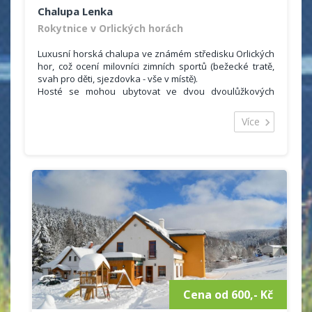
Chalupa Lenka
Rokytnice v Orlických horách
Luxusní horská chalupa ve známém středisku Orlických
hor, což ocení milovníci zimních sportů (bežecké tratě,
svah pro děti, sjezdovka - vše v místě).
Hosté se mohou ubytovat ve dvou dvoulůžkových
pokojích a dvou čtyřlůžkových pokojích se společným
sociálním zařízením (2 koupelny, 2 WC). Ubytovaní si
Více
mohou vařit ve společné kuchyňce (lednička, myčka,
mikrovlná trouba, el. trouba, sklokeramická deska,
varná konvice, překapávač na kávu, sendvičovač).
Cena od 600,- Kč