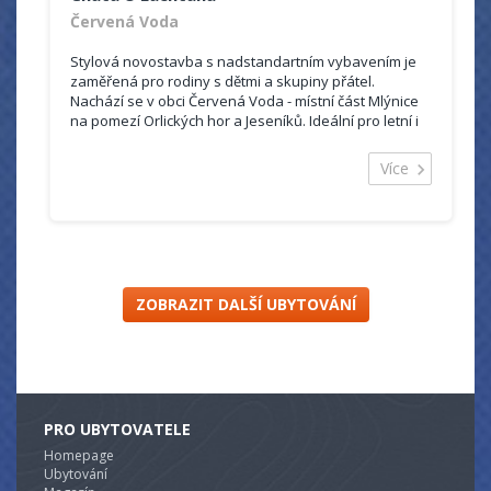
Červená Voda
Stylová novostavba s nadstandartním vybavením je
zaměřená pro rodiny s dětmi a skupiny přátel.
Nachází se v obci Červená Voda - místní část Mlýnice
na pomezí Orlických hor a Jeseníků. Ideální pro letní i
zimní dovolenou.
V blízkosti se nachází spousta atrakcí a zajímavých
Více
výletů, jako jsou např. rozhledny na Suchém Vrchu,
Křížové hoře, Ski resorty Buková Hora (1,5km), Dolní
Morava, přehrada Pastviny apod.
ZOBRAZIT DALŠÍ UBYTOVÁNÍ
PRO UBYTOVATELE
Homepage
Ubytování