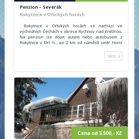
Penzion – Severák
Rokytnice v Orlických horách
Rokytnice v Orlických horách se nachází ve
východních Čechách v okrese Rychnov nad Kněžnou.
Na penzion lze dojet autem nebo autobusem z
Rokytnice v Orl. h., asi 2 km od náměstí směr Horní
Rokytnice odbočka Bartošovice, Říčky.
Rodinný penzion nabízí ubytování s celoročním
Více
provozem. Ubytování je vhodné pro páry, rodiny s
dětmi i menší skupiny.
Pro hosty je k dispozici 3x dvoulůžkový, 1x třílůžkový,
2x čtyřlůžkový pokoj, každý s vlastním sociálním
zařízením (uyvdlo, WC, sprchový kout). Příjemné
posezení s přáteli na mansardě s balkonem.
Parkování přímo u ubjektu, dobrá dostupnost i v zimě.
Cena od 3.500,- Kč