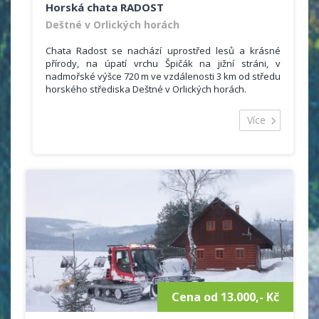
Horská chata RADOST
Deštné v Orlických horách
Chata Radost se nachází uprostřed lesů a krásné
přírody, na úpatí vrchu Špičák na jižní stráni, v
nadmořské výšce 720 m ve vzdálenosti 3 km od středu
horského střediska Deštné v Orlických horách.
Areál tvoří hlavní budova, čtyři plně
vybavené pětilůžkové apartmány (možnost vlastního
Více
vaření) a čtyři dřevěné, celoročně obyvatelné chateky
se sociálním zařízením.
V hlavní budově se nachází 14 pokojů s 51 lůžky (1x1,
2x2, 5x3, 1x4, 3x5, 2x6). Hostům je k dispozici kuchyně,
jídelna (televize, šipky), zásobený bar ( televize,
satelit, kulečník). Sociální zařízení je na patře.
Zajistíme odvoz za kulturním a sportovním vyžitím
(nebo na sjezdovky) naším autobusem (16 Kč/km!),
nebo mikrobusem.
Cena od 13.000,- Kč