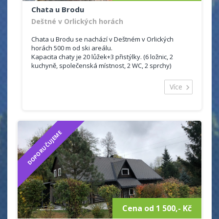
Chata u Brodu
Deštné v Orlických horách
Chata u Brodu se nachází v Deštném v Orlických
horách 500 m od ski areálu.
Kapacita chaty je 20 lůžek+3 přistýlky. (6 ložnic, 2
kuchyně, společenská místnost, 2 WC, 2 sprchy)
Deštné v Orlických horách je oblíbené zimní středisko
Více
s vybudovanou infrastrukturou a velmi dobře
vybavenými sjezdovkami.
Je skvělým místem i pro letní rekreaci v romantické
přírodě Orlických hor s množstvím příležitostí k výletům
za památkami a zajímavými místy.
DOPORUČUJEME
Cena od 1 500,- Kč