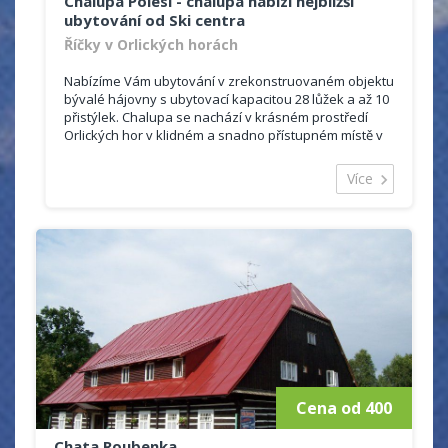
Chalupa Polesí - chalupa nabízí nejbližší
2 x 4-6 lůžek
ubytování od Ski centra
Říčky v Orlických horách
Nabízíme Vám ubytování v zrekonstruovaném objektu
bývalé hájovny s ubytovací kapacitou 28 lůžek a až 10
přistýlek. Chalupa se nachází v krásném prostředí
Orlických hor v klidném a snadno přístupném místě v
těsné blízkosti skicentra Říčky s vlastním parkovištěm
přímo u objektu.
Více
Jsme členy společnosti Region Říčky a pro ubytované
poskytujeme v zimním období slevu 20 % na jízdné v
skicentru pro ubytované na 3 a více nocí. V létě slevu
30 % na aktivity lanového parku Říčky.
Cena od 400
Chata Roubenka