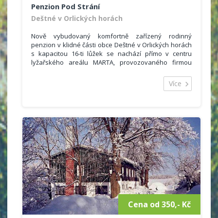
Penzion Pod Strání
Deštné v Orlických horách
Nově vybudovaný komfortně zařízený rodinný
penzion v klidné části obce Deštné v Orlických horách
s kapacitou 16-ti lůžek se nachází přímo v centru
lyžařského areálu MARTA, provozovaného firmou
www.sportprofi.cz, v nadmořské výšce 650 m n.m.
Více
Penzion je vhodný pro letní i zimní rodinnou či
kolektivní rekreaci, rodinné a kolektivní oslavy s
využitím restaurace a slunné jižní terasy.
Penzion je velice dobře situovaný, v zimě přímo od
dveří domu vyrazíte na lyžích ke sjezdovkám či
běžeckým tratím, v létě Vám nabízí ideální výchozí
polohu na pěší turistiku a cykloturistiku.
Cena od 350,- Kč