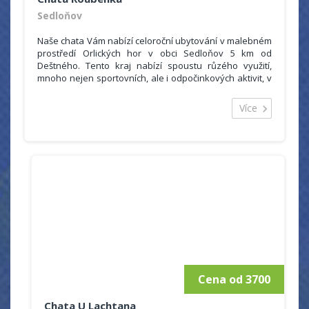
Sedloňov
Naše chata Vám nabízí celoroční ubytování v malebném
prostředí Orlických hor v obci Sedloňov 5 km od
Deštného. Tento kraj nabízí spoustu růzého využití,
mnoho nejen sportovních, ale i odpočinkových aktivit, v
čistém a krásném horském prostředí si jistě každý najde
to svoje.
Více
Sedloňov je též výborná základna pro cyklovýlety po
celých Orlických horách a blízkém okolí. Poblíž chaty je
též zastávka cyklobusů, které cyklisty odvezou po
celém okolí takže je možné podnikat i delší trasy.
Cena od 3700
Chata U Lachtana