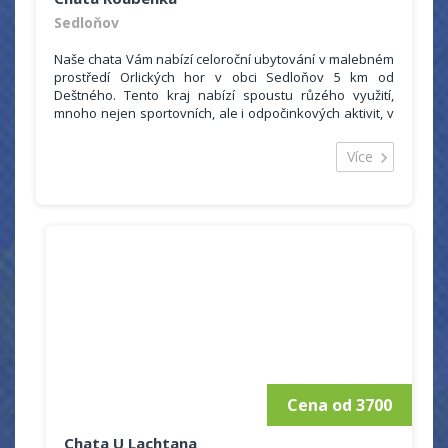
Sedloňov
Naše chata Vám nabízí celoroční ubytování v malebném
prostředí Orlických hor v obci Sedloňov 5 km od
Deštného. Tento kraj nabízí spoustu růzého využití,
mnoho nejen sportovních, ale i odpočinkových aktivit, v
čistém a krásném horském prostředí si jistě každý najde
to svoje.
Více
Sedloňov je též výborná základna pro cyklovýlety po
celých Orlických horách a blízkém okolí. Poblíž chaty je
též zastávka cyklobusů, které cyklisty odvezou po
celém okolí takže je možné podnikat i delší trasy.
Cena od 3700
Chata U Lachtana