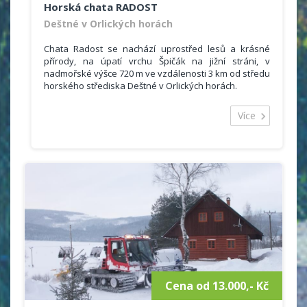
Horská chata RADOST
Deštné v Orlických horách
Chata Radost se nachází uprostřed lesů a krásné
přírody, na úpatí vrchu Špičák na jižní stráni, v
nadmořské výšce 720 m ve vzdálenosti 3 km od středu
horského střediska Deštné v Orlických horách.
Areál tvoří hlavní budova, čtyři plně
vybavené pětilůžkové apartmány (možnost vlastního
Více
vaření) a čtyři dřevěné, celoročně obyvatelné chateky
se sociálním zařízením.
V hlavní budově se nachází 14 pokojů s 51 lůžky (1x1,
2x2, 5x3, 1x4, 3x5, 2x6). Hostům je k dispozici kuchyně,
jídelna (televize, šipky), zásobený bar ( televize,
satelit, kulečník). Sociální zařízení je na patře.
Zajistíme odvoz za kulturním a sportovním vyžitím
(nebo na sjezdovky) naším autobusem (16 Kč/km!),
nebo mikrobusem.
Cena od 13.000,- Kč