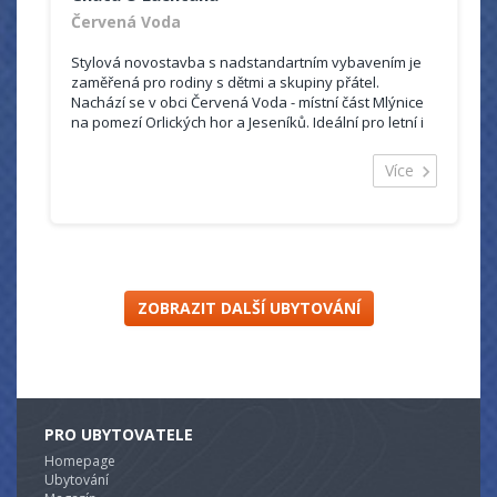
Červená Voda
Stylová novostavba s nadstandartním vybavením je
zaměřená pro rodiny s dětmi a skupiny přátel.
Nachází se v obci Červená Voda - místní část Mlýnice
na pomezí Orlických hor a Jeseníků. Ideální pro letní i
zimní dovolenou.
V blízkosti se nachází spousta atrakcí a zajímavých
Více
výletů, jako jsou např. rozhledny na Suchém Vrchu,
Křížové hoře, Ski resorty Buková Hora (1,5km), Dolní
Morava, přehrada Pastviny apod.
ZOBRAZIT DALŠÍ UBYTOVÁNÍ
PRO UBYTOVATELE
Homepage
Ubytování