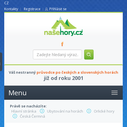
CZ
Kontakty
Registrace
Přihlásit se
nasehory.cz
Zadejte
hledaný
výraz...
t
Váš nestranný
průvodce po českých a slovenských horách
již od roku 2001
Menu
Právě se nacházíte:
Hlavní stránka
Ubytování na horách
Orlické hory
Česká Čermná