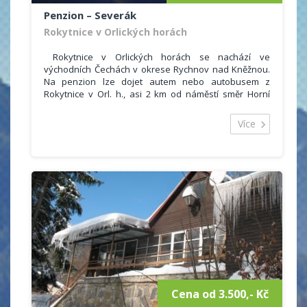
Penzion – Severák
Rokytnice v Orlických horách
Rokytnice v Orlických horách se nachází ve
východních Čechách v okrese Rychnov nad Kněžnou.
Na penzion lze dojet autem nebo autobusem z
Rokytnice v Orl. h., asi 2 km od náměstí směr Horní
Rokytnice odbočka Bartošovice, Říčky.
Rodinný penzion nabízí ubytování s celoročním
Více
provozem. Ubytování je vhodné pro páry, rodiny s
dětmi i menší skupiny.
Pro hosty je k dispozici 3x dvoulůžkový, 1x třílůžkový,
2x čtyřlůžkový pokoj, každý s vlastním sociálním
zařízením (uyvdlo, WC, sprchový kout). Příjemné
posezení s přáteli na mansardě s balkonem.
Parkování přímo u ubjektu, dobrá dostupnost i v zimě.
Cena od 3.500,- Kč