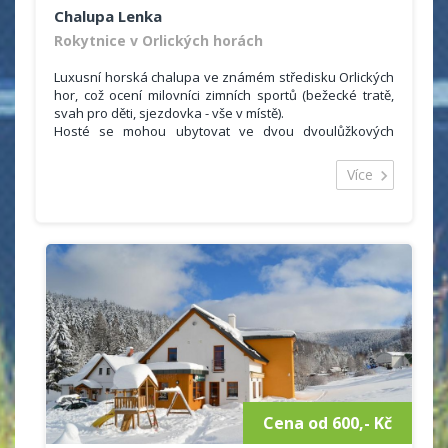
Chalupa Lenka
Rokytnice v Orlických horách
Luxusní horská chalupa ve známém středisku Orlických
hor, což ocení milovníci zimních sportů (bežecké tratě,
svah pro děti, sjezdovka - vše v místě).
Hosté se mohou ubytovat ve dvou dvoulůžkových
pokojích a dvou čtyřlůžkových pokojích se společným
sociálním zařízením (2 koupelny, 2 WC). Ubytovaní si
Více
mohou vařit ve společné kuchyňce (lednička, myčka,
mikrovlná trouba, el. trouba, sklokeramická deska,
varná konvice, překapávač na kávu, sendvičovač).
Cena od 600,- Kč