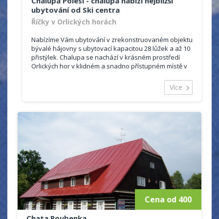
Chalupa Polesí - chalupa nabízí nejbližší
2 x 4-6 lůžek
ubytování od Ski centra
Říčky v Orlických horách
Nabízíme Vám ubytování v zrekonstruovaném objektu
bývalé hájovny s ubytovací kapacitou 28 lůžek a až 10
přistýlek. Chalupa se nachází v krásném prostředí
Orlických hor v klidném a snadno přístupném místě v
těsné blízkosti skicentra Říčky s vlastním parkovištěm
přímo u objektu.
Více
Jsme členy společnosti Region Říčky a pro ubytované
poskytujeme v zimním období slevu 20 % na jízdné v
skicentru pro ubytované na 3 a více nocí. V létě slevu
30 % na aktivity lanového parku Říčky.
Cena od 400
Chata Roubenka