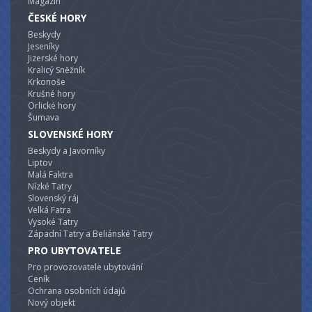
Magazín
ČESKÉ HORY
Beskydy
Jeseníky
Jizerské hory
Kralicý Sněžník
Krkonoše
Krušné hory
Orlické hory
Šumava
SLOVENSKÉ HORY
Beskydy a Javorníky
Liptov
Malá Faktra
Nízké Tatry
Slovenský ráj
Velká Fatra
Vysoké Tatry
Západní Tatry a Beliánské Tatry
PRO UBYTOVATELE
Pro provozovatele ubytování
Ceník
Ochrana osobních údajů
Nový objekt