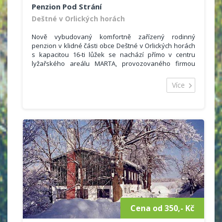
Penzion Pod Strání
Deštné v Orlických horách
Nově vybudovaný komfortně zařízený rodinný
penzion v klidné části obce Deštné v Orlických horách
s kapacitou 16-ti lůžek se nachází přímo v centru
lyžařského areálu MARTA, provozovaného firmou
www.sportprofi.cz, v nadmořské výšce 650 m n.m.
Více
Penzion je vhodný pro letní i zimní rodinnou či
kolektivní rekreaci, rodinné a kolektivní oslavy s
využitím restaurace a slunné jižní terasy.
Penzion je velice dobře situovaný, v zimě přímo od
dveří domu vyrazíte na lyžích ke sjezdovkám či
běžeckým tratím, v létě Vám nabízí ideální výchozí
polohu na pěší turistiku a cykloturistiku.
Cena od 350,- Kč