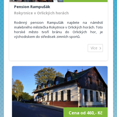
Pension Rampušák
Rokytnice v Orlických horách
Rodinný pension Rampušák najdete na náměstí
malebného městečka Rokytnice v Orlických horách. Toto
horské město tvoří bránu do Orlických hor, je
východiskem do středisek zimních sportů.
Celková ubytovácí kapacita k dispozici je 30 lůžek.
Nabízíme ubytování v jedenácti 2-,3- a 4-lůžkových
Více
pokojích s vlastním sociálním zařízením a TV. Součástí
ubytování jsou lůžkoviny, osuška, ručníky či sprchový
gel.
Možností sportovního vyžití nabízí Orlické hory dostatek
a to i méně zdatným sportovcům bez vlastního
sportovního vybavení - 100 m od pensionu je k dispozici
půjčovna lyží (běžeckých i sjezdových).
Cena od 460,- Kč