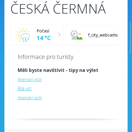
ČESKÁ ČERMNÁ
Počasí
f_city_webcams
14 °C
Informace pro turisty
Měli byste navštívit - tipy na výlet
Anenský vrch
Bílá věž
Anenský vrch