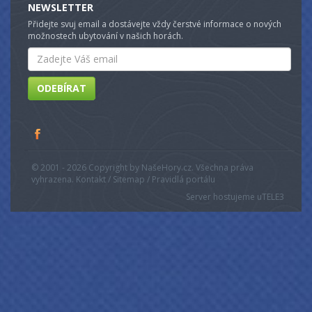
NEWSLETTER
Přidejte svuj email a dostávejte vždy čerstvé informace o nových
možnostech ubytování v našich horách.
Email
ODEBÍRAT
© 2001 - 2026 Copyright by NašeHory.cz. Všechna práva
vyhrazena. Kontakt / Sitemap / Pravidlá portálu
Server hostujeme u
TELE3