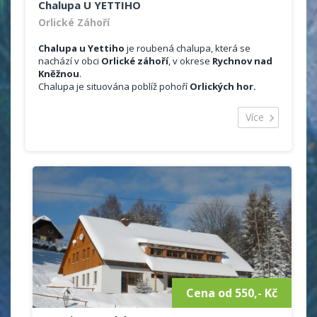
Chalupa U YETTIHO
Orlické Záhoří
Chalupa u Yettiho
je roubená chalupa, která se
nachází v obci
Orlické záhoří
, v okrese
Rychnov nad
Kněžnou
.
Chalupa je situována poblíž pohoří
Orlických hor.
Ubytování je možno celoročně, na týden, víkend.
Majitelé pořádají i Silvestrovké pobyty.
Více
Celková kapacita objektu je 10 lůžek ve 3 ložnicích.
Půdorysně je chalupa řešená jako dva samostatné
apartmány.
Ubytování:
2x čtyřlůžkové ložnice + 1x dvoulůžková ložnice
sociální zařízení v přízemí (sprchový kout,
toaleta), 1x toaleta v první patře
vytápění krbovými kamny
plně vybavená kuchyně (nádobí, mikrovlná
trouba, varná konvice, trouba, lednice s
mrazákem, touster)
jídelní kout
satelitní televizor
Cena od 550,- Kč