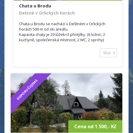
Chata u Brodu
Deštné v Orlických horách
Chata u Brodu se nachází v Deštném v Orlických
horách 500 m od ski areálu.
Kapacita chaty je 20 lůžek+3 přistýlky. (6 ložnic, 2
kuchyně, společenská místnost, 2 WC, 2 sprchy)
Deštné v Orlických horách je oblíbené zimní středisko
Více
s vybudovanou infrastrukturou a velmi dobře
vybavenými sjezdovkami.
Je skvělým místem i pro letní rekreaci v romantické
přírodě Orlických hor s množstvím příležitostí k výletům
za památkami a zajímavými místy.
DOPORUČUJEME
Cena od 1 500,- Kč