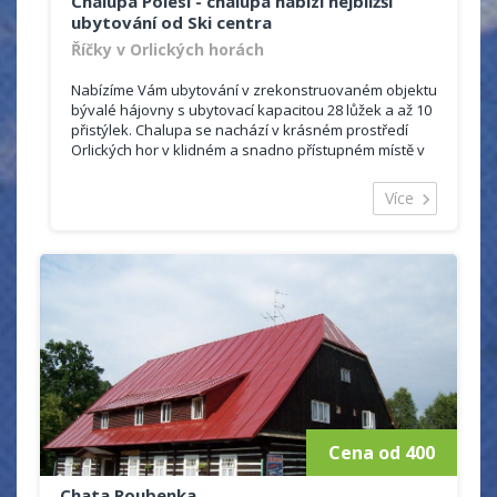
Chalupa Polesí - chalupa nabízí nejbližší
2 x 4-6 lůžek
ubytování od Ski centra
Říčky v Orlických horách
Nabízíme Vám ubytování v zrekonstruovaném objektu
bývalé hájovny s ubytovací kapacitou 28 lůžek a až 10
přistýlek. Chalupa se nachází v krásném prostředí
Orlických hor v klidném a snadno přístupném místě v
těsné blízkosti skicentra Říčky s vlastním parkovištěm
přímo u objektu.
Více
Jsme členy společnosti Region Říčky a pro ubytované
poskytujeme v zimním období slevu 20 % na jízdné v
skicentru pro ubytované na 3 a více nocí. V létě slevu
30 % na aktivity lanového parku Říčky.
Cena od 400
Chata Roubenka