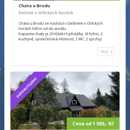
Chata u Brodu
Deštné v Orlických horách
Chata u Brodu se nachází v Deštném v Orlických
horách 500 m od ski areálu.
Kapacita chaty je 20 lůžek+3 přistýlky. (6 ložnic, 2
kuchyně, společenská místnost, 2 WC, 2 sprchy)
Deštné v Orlických horách je oblíbené zimní středisko
Více
s vybudovanou infrastrukturou a velmi dobře
vybavenými sjezdovkami.
Je skvělým místem i pro letní rekreaci v romantické
přírodě Orlických hor s množstvím příležitostí k výletům
za památkami a zajímavými místy.
DOPORUČUJEME
Cena od 1 500,- Kč