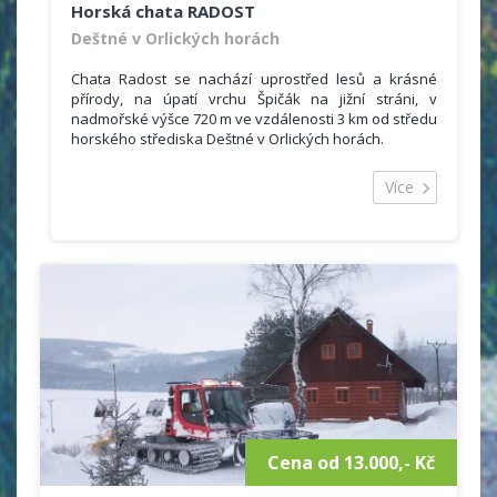
Horská chata RADOST
Deštné v Orlických horách
Chata Radost se nachází uprostřed lesů a krásné
přírody, na úpatí vrchu Špičák na jižní stráni, v
nadmořské výšce 720 m ve vzdálenosti 3 km od středu
horského střediska Deštné v Orlických horách.
Areál tvoří hlavní budova, čtyři plně
vybavené pětilůžkové apartmány (možnost vlastního
Více
vaření) a čtyři dřevěné, celoročně obyvatelné chateky
se sociálním zařízením.
V hlavní budově se nachází 14 pokojů s 51 lůžky (1x1,
2x2, 5x3, 1x4, 3x5, 2x6). Hostům je k dispozici kuchyně,
jídelna (televize, šipky), zásobený bar ( televize,
satelit, kulečník). Sociální zařízení je na patře.
Zajistíme odvoz za kulturním a sportovním vyžitím
(nebo na sjezdovky) naším autobusem (16 Kč/km!),
nebo mikrobusem.
Cena od 13.000,- Kč