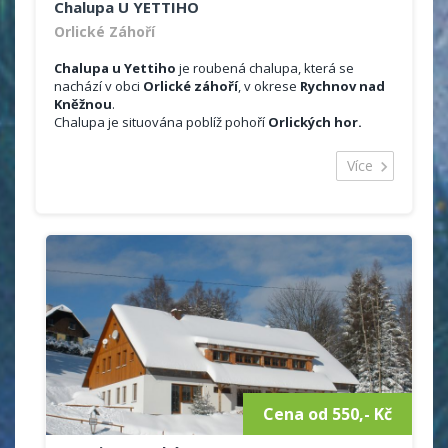
Chalupa U YETTIHO
Orlické Záhoří
Chalupa u Yettiho
je roubená chalupa, která se
nachází v obci
Orlické záhoří
, v okrese
Rychnov nad
Kněžnou
.
Chalupa je situována poblíž pohoří
Orlických hor.
Ubytování je možno celoročně, na týden, víkend.
Majitelé pořádají i Silvestrovké pobyty.
Více
Celková kapacita objektu je 10 lůžek ve 3 ložnicích.
Půdorysně je chalupa řešená jako dva samostatné
apartmány.
Ubytování:
2x čtyřlůžkové ložnice + 1x dvoulůžková ložnice
sociální zařízení v přízemí (sprchový kout,
toaleta), 1x toaleta v první patře
vytápění krbovými kamny
plně vybavená kuchyně (nádobí, mikrovlná
trouba, varná konvice, trouba, lednice s
mrazákem, touster)
jídelní kout
satelitní televizor
Cena od 550,- Kč