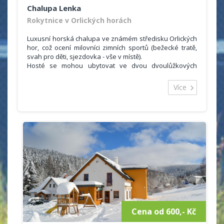
Chalupa Lenka
Rokytnice v Orlických horách
Luxusní horská chalupa ve známém středisku Orlických
hor, což ocení milovníci zimních sportů (bežecké tratě,
svah pro děti, sjezdovka - vše v místě).
Hosté se mohou ubytovat ve dvou dvoulůžkových
pokojích a dvou čtyřlůžkových pokojích se společným
sociálním zařízením (2 koupelny, 2 WC). Ubytovaní si
Více
mohou vařit ve společné kuchyňce (lednička, myčka,
mikrovlná trouba, el. trouba, sklokeramická deska,
varná konvice, překapávač na kávu, sendvičovač).
Cena od 600,- Kč