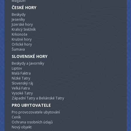
Magazín
ČESKÉ HORY
Beskydy
Jeseníky
Jizerské hory
Kralicý Sněžník
Krkonoše
Krušné hory
Orlické hory
Šumava
SLOVENSKÉ HORY
Beskydy a Javorníky
Liptov
Malá Faktra
Nízké Tatry
Slovenský ráj
Velká Fatra
Vysoké Tatry
Západní Tatry a Beliánské Tatry
PRO UBYTOVATELE
Pro provozovatele ubytování
Ceník
Ochrana osobních údajů
Nový objekt