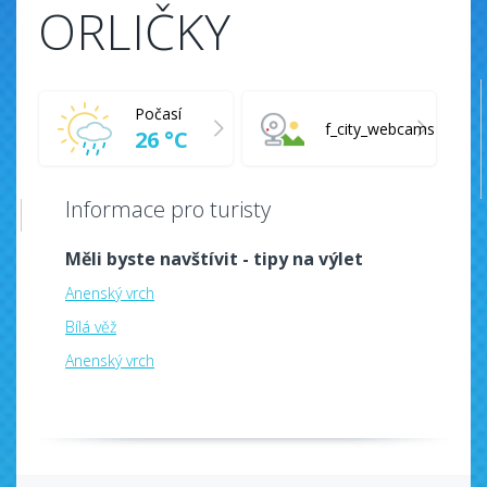
ORLIČKY
Počasí
f_city_webcams
26 °C
Informace pro turisty
Měli byste navštívit - tipy na výlet
Anenský vrch
Bílá věž
Anenský vrch