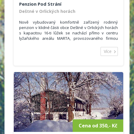
Penzion Pod Strání
Deštné v Orlických horách
Nově vybudovaný komfortně zařízený rodinný
penzion v klidné části obce Deštné v Orlických horách
s kapacitou 16-ti lůžek se nachází přímo v centru
lyžařského areálu MARTA, provozovaného firmou
www.sportprofi.cz, v nadmořské výšce 650 m n.m.
Více
Penzion je vhodný pro letní i zimní rodinnou či
kolektivní rekreaci, rodinné a kolektivní oslavy s
využitím restaurace a slunné jižní terasy.
Penzion je velice dobře situovaný, v zimě přímo od
dveří domu vyrazíte na lyžích ke sjezdovkám či
běžeckým tratím, v létě Vám nabízí ideální výchozí
polohu na pěší turistiku a cykloturistiku.
Cena od 350,- Kč