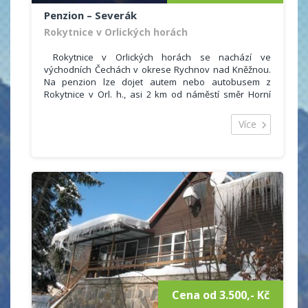
Penzion – Severák
Rokytnice v Orlických horách
Rokytnice v Orlických horách se nachází ve
východních Čechách v okrese Rychnov nad Kněžnou.
Na penzion lze dojet autem nebo autobusem z
Rokytnice v Orl. h., asi 2 km od náměstí směr Horní
Rokytnice odbočka Bartošovice, Říčky.
Rodinný penzion nabízí ubytování s celoročním
Více
provozem. Ubytování je vhodné pro páry, rodiny s
dětmi i menší skupiny.
Pro hosty je k dispozici 3x dvoulůžkový, 1x třílůžkový,
2x čtyřlůžkový pokoj, každý s vlastním sociálním
zařízením (uyvdlo, WC, sprchový kout). Příjemné
posezení s přáteli na mansardě s balkonem.
Parkování přímo u ubjektu, dobrá dostupnost i v zimě.
Cena od 3.500,- Kč