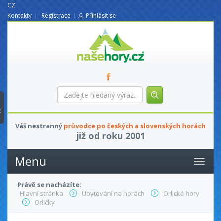
CZ
Kontakty
Registrace
Přihlásit se
nasehory.cz
Zadejte
hledaný
výraz...
t
Váš nestranný
průvodce po českých a slovenských horách
již od roku 2001
Menu
Právě se nacházíte:
Hlavní stránka
Ubytování na horách
Orlické hory
Orličky