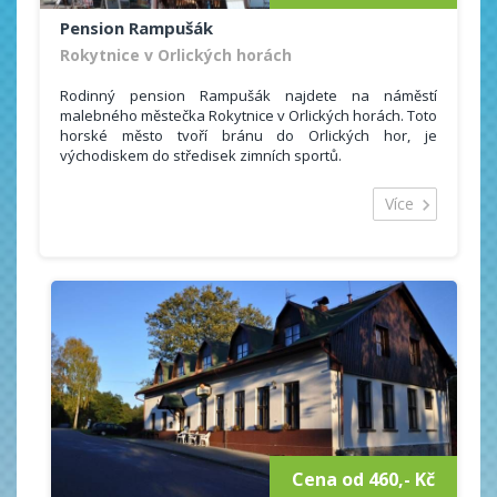
Pension Rampušák
Rokytnice v Orlických horách
Rodinný pension Rampušák najdete na náměstí
malebného městečka Rokytnice v Orlických horách. Toto
horské město tvoří bránu do Orlických hor, je
východiskem do středisek zimních sportů.
Celková ubytovácí kapacita k dispozici je 30 lůžek.
Nabízíme ubytování v jedenácti 2-,3- a 4-lůžkových
Více
pokojích s vlastním sociálním zařízením a TV. Součástí
ubytování jsou lůžkoviny, osuška, ručníky či sprchový
gel.
Možností sportovního vyžití nabízí Orlické hory dostatek
a to i méně zdatným sportovcům bez vlastního
sportovního vybavení - 100 m od pensionu je k dispozici
půjčovna lyží (běžeckých i sjezdových).
Cena od 460,- Kč