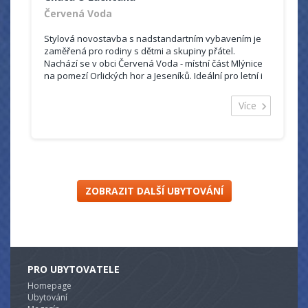
Červená Voda
Stylová novostavba s nadstandartním vybavením je
zaměřená pro rodiny s dětmi a skupiny přátel.
Nachází se v obci Červená Voda - místní část Mlýnice
na pomezí Orlických hor a Jeseníků. Ideální pro letní i
zimní dovolenou.
V blízkosti se nachází spousta atrakcí a zajímavých
Více
výletů, jako jsou např. rozhledny na Suchém Vrchu,
Křížové hoře, Ski resorty Buková Hora (1,5km), Dolní
Morava, přehrada Pastviny apod.
ZOBRAZIT DALŠÍ UBYTOVÁNÍ
PRO UBYTOVATELE
Homepage
Ubytování