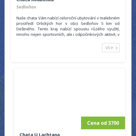
Sedloňov
Naše chata Vám nabízí celoroční ubytování v malebném
prostředí Orlických hor v obci Sedloňov 5 km od
Deštného. Tento kraj nabízí spoustu růzého využití,
mnoho nejen sportovních, ale i odpočinkových aktivit, v
čistém a krásném horském prostředí si jistě každý najde
to svoje.
Více
Sedloňov je též výborná základna pro cyklovýlety po
celých Orlických horách a blízkém okolí. Poblíž chaty je
též zastávka cyklobusů, které cyklisty odvezou po
celém okolí takže je možné podnikat i delší trasy.
Cena od 3700
Chata U Lachtana