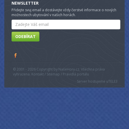
NEWSLETTER
Přidejte svuj email a dostávejte vždy čerstvé informace o nových
možnostech ubytování v našich horách.
Email
ODEBÍRAT
© 2001 - 2026 Copyright by NašeHory.cz. Všechna práva
vyhrazena. Kontakt / Sitemap / Pravidlá portálu
Server hostujeme u
TELE3