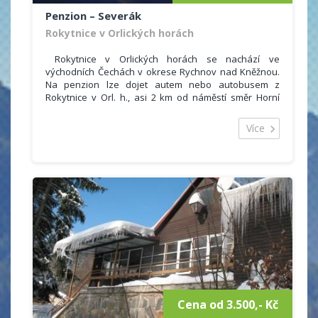
Penzion – Severák
Rokytnice v Orlických horách
Rokytnice v Orlických horách se nachází ve
východních Čechách v okrese Rychnov nad Kněžnou.
Na penzion lze dojet autem nebo autobusem z
Rokytnice v Orl. h., asi 2 km od náměstí směr Horní
Rokytnice odbočka Bartošovice, Říčky.
Rodinný penzion nabízí ubytování s celoročním
Více
provozem. Ubytování je vhodné pro páry, rodiny s
dětmi i menší skupiny.
Pro hosty je k dispozici 3x dvoulůžkový, 1x třílůžkový,
2x čtyřlůžkový pokoj, každý s vlastním sociálním
zařízením (uyvdlo, WC, sprchový kout). Příjemné
posezení s přáteli na mansardě s balkonem.
Parkování přímo u ubjektu, dobrá dostupnost i v zimě.
Cena od 3.500,- Kč