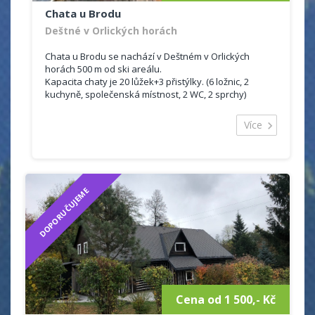
Chata u Brodu
Deštné v Orlických horách
Chata u Brodu se nachází v Deštném v Orlických
horách 500 m od ski areálu.
Kapacita chaty je 20 lůžek+3 přistýlky. (6 ložnic, 2
kuchyně, společenská místnost, 2 WC, 2 sprchy)
Deštné v Orlických horách je oblíbené zimní středisko
Více
s vybudovanou infrastrukturou a velmi dobře
vybavenými sjezdovkami.
Je skvělým místem i pro letní rekreaci v romantické
přírodě Orlických hor s množstvím příležitostí k výletům
za památkami a zajímavými místy.
DOPORUČUJEME
Cena od 1 500,- Kč