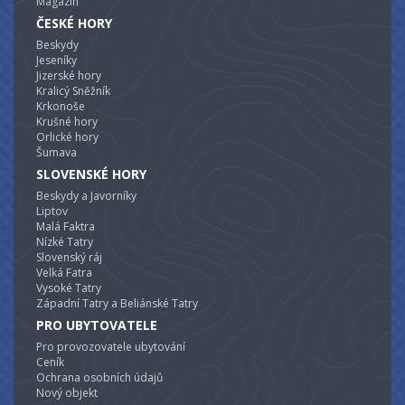
Magazín
ČESKÉ HORY
Beskydy
Jeseníky
Jizerské hory
Kralicý Sněžník
Krkonoše
Krušné hory
Orlické hory
Šumava
SLOVENSKÉ HORY
Beskydy a Javorníky
Liptov
Malá Faktra
Nízké Tatry
Slovenský ráj
Velká Fatra
Vysoké Tatry
Západní Tatry a Beliánské Tatry
PRO UBYTOVATELE
Pro provozovatele ubytování
Ceník
Ochrana osobních údajů
Nový objekt