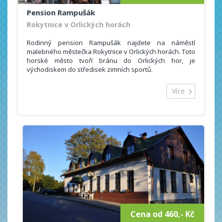
Pension Rampušák
Rokytnice v Orlických horách
Rodinný pension Rampušák najdete na náměstí
malebného městečka Rokytnice v Orlických horách. Toto
horské město tvoří bránu do Orlických hor, je
východiskem do středisek zimních sportů.
Celková ubytovácí kapacita k dispozici je 30 lůžek.
Nabízíme ubytování v jedenácti 2-,3- a 4-lůžkových
Více
pokojích s vlastním sociálním zařízením a TV. Součástí
ubytování jsou lůžkoviny, osuška, ručníky či sprchový
gel.
Možností sportovního vyžití nabízí Orlické hory dostatek
a to i méně zdatným sportovcům bez vlastního
sportovního vybavení - 100 m od pensionu je k dispozici
půjčovna lyží (běžeckých i sjezdových).
Cena od 460,- Kč