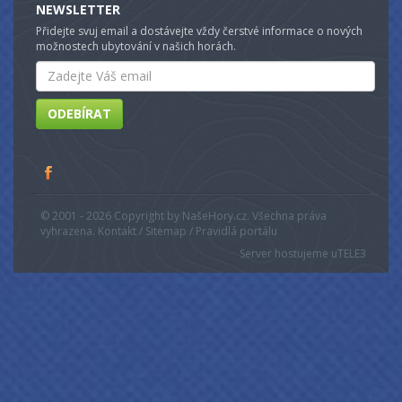
NEWSLETTER
Přidejte svuj email a dostávejte vždy čerstvé informace o nových
možnostech ubytování v našich horách.
Email
ODEBÍRAT
© 2001 - 2026 Copyright by NašeHory.cz. Všechna práva
vyhrazena. Kontakt / Sitemap / Pravidlá portálu
Server hostujeme u
TELE3