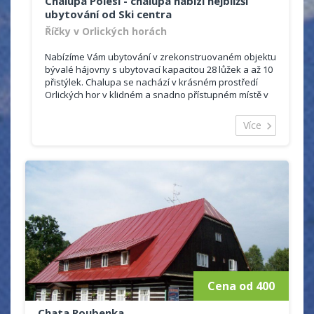
Chalupa Polesí - chalupa nabízí nejbližší
2 x 4-6 lůžek
ubytování od Ski centra
Říčky v Orlických horách
Nabízíme Vám ubytování v zrekonstruovaném objektu
bývalé hájovny s ubytovací kapacitou 28 lůžek a až 10
přistýlek. Chalupa se nachází v krásném prostředí
Orlických hor v klidném a snadno přístupném místě v
těsné blízkosti skicentra Říčky s vlastním parkovištěm
přímo u objektu.
Více
Jsme členy společnosti Region Říčky a pro ubytované
poskytujeme v zimním období slevu 20 % na jízdné v
skicentru pro ubytované na 3 a více nocí. V létě slevu
30 % na aktivity lanového parku Říčky.
Cena od 400
Chata Roubenka