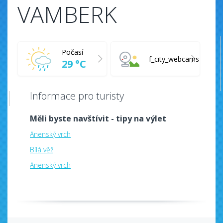
VAMBERK
Počasí
f_city_webcams
29 °C
Informace pro turisty
Měli byste navštívit - tipy na výlet
Anenský vrch
Bílá věž
Anenský vrch