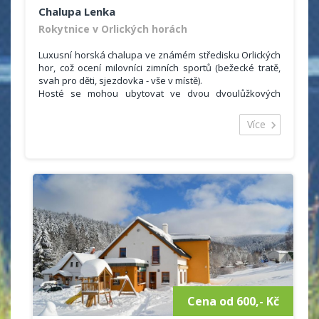
Chalupa Lenka
Rokytnice v Orlických horách
Luxusní horská chalupa ve známém středisku Orlických
hor, což ocení milovníci zimních sportů (bežecké tratě,
svah pro děti, sjezdovka - vše v místě).
Hosté se mohou ubytovat ve dvou dvoulůžkových
pokojích a dvou čtyřlůžkových pokojích se společným
sociálním zařízením (2 koupelny, 2 WC). Ubytovaní si
Více
mohou vařit ve společné kuchyňce (lednička, myčka,
mikrovlná trouba, el. trouba, sklokeramická deska,
varná konvice, překapávač na kávu, sendvičovač).
Cena od 600,- Kč