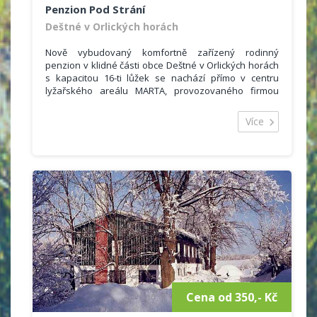
Penzion Pod Strání
Deštné v Orlických horách
Nově vybudovaný komfortně zařízený rodinný
penzion v klidné části obce Deštné v Orlických horách
s kapacitou 16-ti lůžek se nachází přímo v centru
lyžařského areálu MARTA, provozovaného firmou
www.sportprofi.cz, v nadmořské výšce 650 m n.m.
Více
Penzion je vhodný pro letní i zimní rodinnou či
kolektivní rekreaci, rodinné a kolektivní oslavy s
využitím restaurace a slunné jižní terasy.
Penzion je velice dobře situovaný, v zimě přímo od
dveří domu vyrazíte na lyžích ke sjezdovkám či
běžeckým tratím, v létě Vám nabízí ideální výchozí
polohu na pěší turistiku a cykloturistiku.
Cena od 350,- Kč