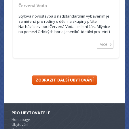
Červená Voda
Stylová novostavba s nadstandartním vybavením je
zaměřená pro rodiny s dětmi a skupiny přátel.
Nachází se v obci Červená Voda - místní část Mlýnice
na pomezí Orlických hor a Jeseníků. Ideální pro letní i
zimní dovolenou.
V blízkosti se nachází spousta atrakcí a zajímavých
Více
výletů, jako jsou např. rozhledny na Suchém Vrchu,
Křížové hoře, Ski resorty Buková Hora (1,5km), Dolní
Morava, přehrada Pastviny apod.
ZOBRAZIT DALŠÍ UBYTOVÁNÍ
PRO UBYTOVATELE
Homepage
Ubytování