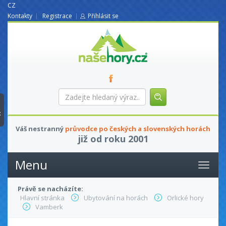
CZ
Kontakty
Registrace
Přihlásit se
nasehory.cz
Zadejte
hledaný
výraz...
t
Váš nestranný
průvodce po českých a slovenských horách
již od roku 2001
Menu
Právě se nacházíte:
Hlavní stránka
Ubytování na horách
Orlické hory
Vamberk