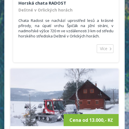
Horská chata RADOST
Deštné v Orlických horách
Chata Radost se nachází uprostřed lesů a krásné
přírody, na úpatí vrchu Špičák na jižní stráni, v
nadmořské výšce 720 m ve vzdálenosti 3 km od středu
horského střediska Deštné v Orlických horách.
Areál tvoří hlavní budova, čtyři plně
vybavené pětilůžkové apartmány (možnost vlastního
Více
vaření) a čtyři dřevěné, celoročně obyvatelné chateky
se sociálním zařízením.
V hlavní budově se nachází 14 pokojů s 51 lůžky (1x1,
2x2, 5x3, 1x4, 3x5, 2x6). Hostům je k dispozici kuchyně,
jídelna (televize, šipky), zásobený bar ( televize,
satelit, kulečník). Sociální zařízení je na patře.
Zajistíme odvoz za kulturním a sportovním vyžitím
(nebo na sjezdovky) naším autobusem (16 Kč/km!),
nebo mikrobusem.
Cena od 13.000,- Kč