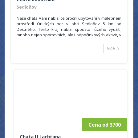
Sedloňov
Naše chata Vám nabízí celoroční ubytování v malebném
prostředí Orlických hor v obci Sedloňov 5 km od
Deštného. Tento kraj nabízí spoustu růzého využití,
mnoho nejen sportovních, ale i odpočinkových aktivit, v
čistém a krásném horském prostředí si jistě každý najde
to svoje.
Více
Sedloňov je též výborná základna pro cyklovýlety po
celých Orlických horách a blízkém okolí. Poblíž chaty je
též zastávka cyklobusů, které cyklisty odvezou po
celém okolí takže je možné podnikat i delší trasy.
Cena od 3700
Chata U Lachtana