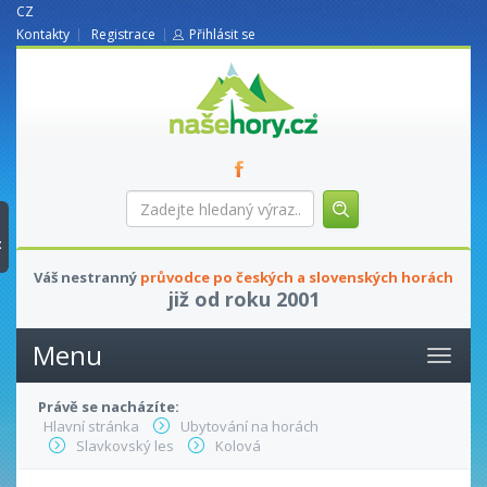
CZ
Kontakty
Registrace
Přihlásit se
nasehory.cz
Zadejte
hledaný
výraz...
t
Váš nestranný
průvodce po českých a slovenských horách
již od roku 2001
Menu
Právě se nacházíte:
Hlavní stránka
Ubytování na horách
Slavkovský les
Kolová