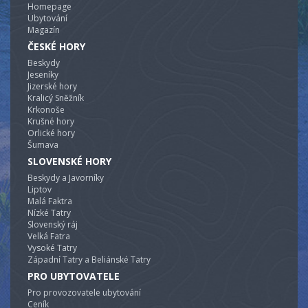
Homepage
Ubytování
Magazín
ČESKÉ HORY
Beskydy
Jeseníky
Jizerské hory
Kralicý Sněžník
Krkonoše
Krušné hory
Orlické hory
Šumava
SLOVENSKÉ HORY
Beskydy a Javorníky
Liptov
Malá Faktra
Nízké Tatry
Slovenský ráj
Velká Fatra
Vysoké Tatry
Západní Tatry a Beliánské Tatry
PRO UBYTOVATELE
Pro provozovatele ubytování
Ceník