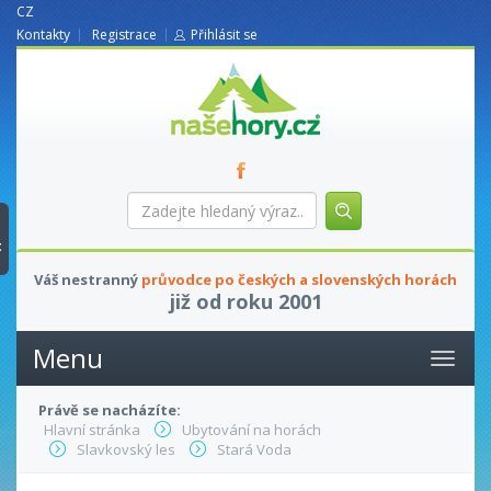
CZ
Kontakty
Registrace
Přihlásit se
nasehory.cz
Zadejte
hledaný
výraz...
t
Váš nestranný
průvodce po českých a slovenských horách
již od roku 2001
Menu
Právě se nacházíte:
Hlavní stránka
Ubytování na horách
Slavkovský les
Stará Voda