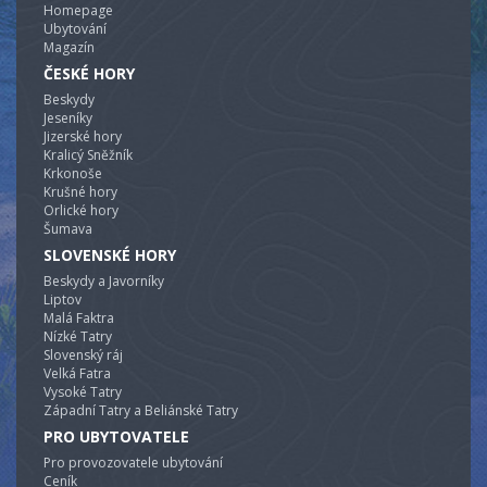
Homepage
Ubytování
Magazín
ČESKÉ HORY
Beskydy
Jeseníky
Jizerské hory
Kralicý Sněžník
Krkonoše
Krušné hory
Orlické hory
Šumava
SLOVENSKÉ HORY
Beskydy a Javorníky
Liptov
Malá Faktra
Nízké Tatry
Slovenský ráj
Velká Fatra
Vysoké Tatry
Západní Tatry a Beliánské Tatry
PRO UBYTOVATELE
Pro provozovatele ubytování
Ceník