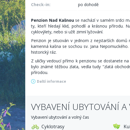
Check-in:
po dohodě
Penzion Nad Kašnou
se nachází v samém srdci 
ty, kteří hledají klid, pohodlí a krásnou přírodu
cyklovýlety, nebo si užít zimní lyžování.
Penzion je situován v jednom z nejstarších domů n
kamenná kašna se sochou sv. Jana Nepomuckého. 
historický ráz.
Z uličky vedoucí přímo k penzionu se dostanete n
bylo známé těžbou zlata, vedla tudy "zlatá obchod
přírodou.
Další informace
Nabízíme
dvoulůžkové
,
třílůžkové
a
čtyřlůžkové
rychlovarnou konvicí, základním nádobím a ručníky. 
VYBAVENÍ UBYTOVÁNÍ A
K dispozici je také úschovna kol a lyží, včetně možnos
dostupné po celém penzionu (4G a 5G).
Vybavení ubytování a volný čas
Cyklotrasy
Ku
Ceník ubytování