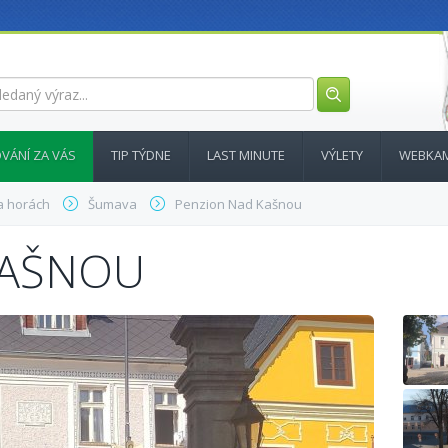
VÁNÍ ZA VÁS
TIP TÝDNE
LAST MINUTE
VÝLETY
WEBKA
a horách
Šumava
Penzion Nad Kašnou
KAŠNOU