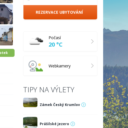
REZERVACE UBYTOVÁNÍ
Počasí
20 °C
fotek
Webkamery
TIPY NA VÝLETY
Zámek Český Krumlov
Prášilské jezero