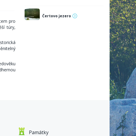
Čertovo jezero
stem pro
ší túry,
storická
nitelný
ředověku
ádhernou
nicí,
i-Fi je
Památky