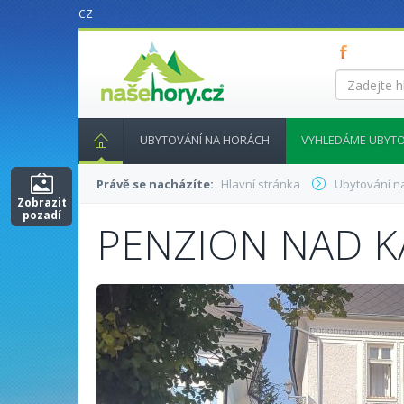
CZ
nasehory.cz
Zadejte
hledaný
výraz...
UBYTOVÁNÍ NA HORÁCH
VYHLEDÁME UBYTO
Právě se nacházíte:
Hlavní stránka
Ubytování n
Zobrazit
pozadí
PENZION NAD 