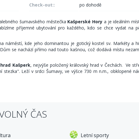
Check-out::
po dohodě
malebného šumavského městečka
Kašperské Hory
a je ideálním mí
. Nabízíme příjemné ubytování pro každého, kdo se chce vydat na pě
a náměstí, kde jeho dominantou je gotický kostel sv. Markéty a hi
Dům se nachází přímo nad touto kašnou, což dodává místu nezamě
a
hrad Kašperk
, nejvýše položený královský hrad v Čechách. Ve st
ní stezka". Leží v srdci Šumavy, ve výšce 730 m n.m., obklopené n
 pokoje
, všechny s vlastní koupelnou a WC. Každý pokoj je vybaven led
Čtyřlůžkový pokoj navíc disponuje mikrovlnnou troubou.
 VOLNÝ ČAS
ti jejich dobíjení. Parkování je zdarma v přilehlých uličkách náměstí. W
ltura
Letní sporty