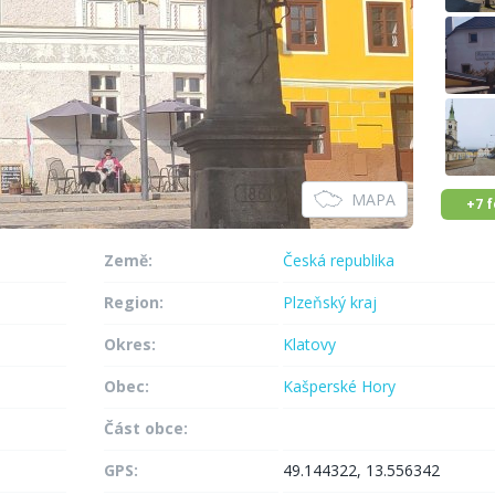
MAPA
+7 
Země:
Česká republika
Region:
Plzeňský kraj
Okres:
Klatovy
Obec:
Kašperské Hory
Část obce:
GPS:
49.144322, 13.556342