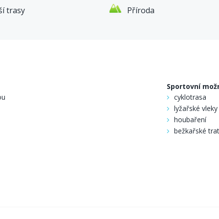
í trasy
Příroda
oc je možné s příplatkem 150 Kč za každé lůžko.
státní svátky, prodloužené víkendy, Velikonoce:
Sportovní mož
ou
cyklotrasa
lyžařské vleky
houbaření
č / lůžko
bežkařské tra