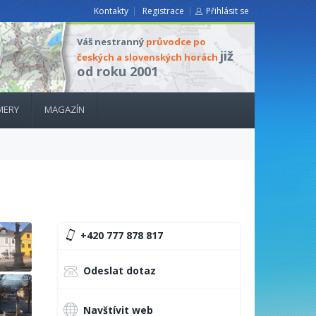
Kontakty
Registrace
Přihlásit se
Váš nestranný
průvodce po
již
českých a slovenských horách
od roku 2001
MERY
MAGAZÍN
+420 777 878 817
Odeslat dotaz
Navštívit web