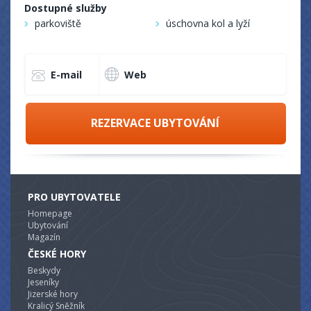
Dostupné služby
parkoviště
úschovna kol a lyží
E-mail
Web
REZERVACE UBYTOVÁNÍ
PRO UBYTOVATELE
Homepage
Ubytování
Magazín
ČESKÉ HORY
Beskydy
Jeseníky
Jizerské hory
Kralicý Sněžník