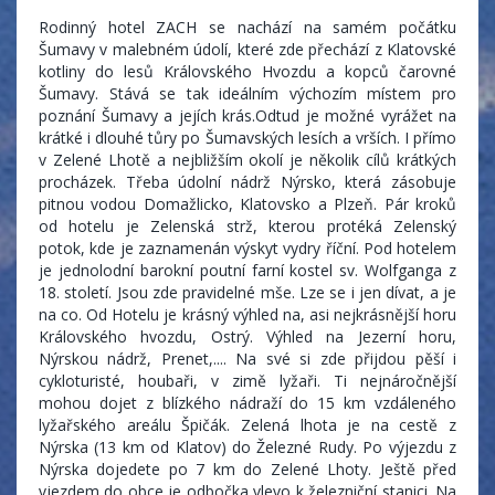
Rodinný hotel ZACH se nachází na samém počátku
Šumavy v malebném údolí, které zde přechází z Klatovské
kotliny do lesů Královského Hvozdu a kopců čarovné
Šumavy. Stává se tak ideálním výchozím místem pro
poznání Šumavy a jejích krás.Odtud je možné vyrážet na
krátké i dlouhé tůry po Šumavských lesích a vrších. I přímo
v Zelené Lhotě a nejbližším okolí je několik cílů krátkých
procházek. Třeba údolní nádrž Nýrsko, která zásobuje
pitnou vodou Domažlicko, Klatovsko a Plzeň. Pár kroků
od hotelu je Zelenská strž, kterou protéká Zelenský
potok, kde je zaznamenán výskyt vydry říční. Pod hotelem
je jednolodní barokní poutní farní kostel sv. Wolfganga z
18. století. Jsou zde pravidelné mše. Lze se i jen dívat, a je
na co. Od Hotelu je krásný výhled na, asi nejkrásnější horu
Královského hvozdu, Ostrý. Výhled na Jezerní horu,
Nýrskou nádrž, Prenet,.... Na své si zde přijdou pěší i
cykloturisté, houbaři, v zimě lyžaři. Ti nejnáročnější
mohou dojet z blízkého nádraží do 15 km vzdáleného
lyžařského areálu Špičák. Zelená lhota je na cestě z
Nýrska (13 km od Klatov) do Železné Rudy. Po výjezdu z
Nýrska dojedete po 7 km do Zelené Lhoty. Ještě před
vjezdem do obce je odbočka vlevo k železniční stanici. Na