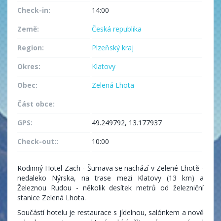
Check-in:
14:00
Země:
Česká republika
Region:
Plzeňský kraj
Okres:
Klatovy
Obec:
Zelená Lhota
Část obce:
GPS:
49.249792, 13.177937
Check-out::
10:00
Rodinný Hotel Zach - Šumava se nachází v Zelené Lhotě -
nedaleko Nýrska, na trase mezi Klatovy (13 km) a
Železnou Rudou - několik desítek metrů od železniční
stanice Zelená Lhota.
Součástí hotelu je restaurace s jídelnou, salónkem a nově