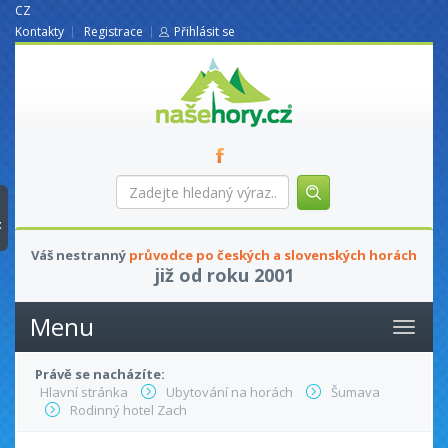
CZ
Kontakty
Registrace
Přihlásit se
nasehory.cz
Zadejte
hledaný
výraz...
t
Váš nestranný
průvodce po českých a slovenských horách
již od roku 2001
Menu
Právě se nacházíte:
Hlavní stránka
Ubytování na horách
Šumava
Rodinný hotel Zach