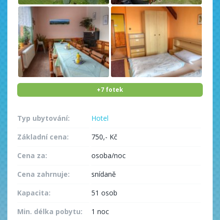
+7 fotek
Typ ubytování:
Hotel
Základní cena:
750,- Kč
Cena za:
osoba/noc
Cena zahrnuje:
snídaně
Kapacita:
51 osob
Min. délka pobytu:
1 noc