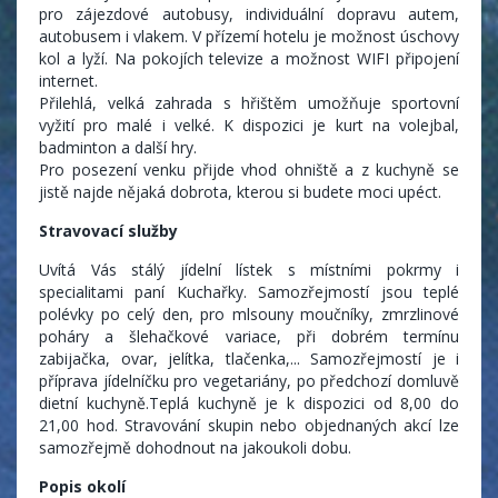
pro zájezdové autobusy, individuální dopravu autem,
autobusem i vlakem. V přízemí hotelu je možnost úschovy
kol a lyží. Na pokojích televize a možnost WIFI připojení
internet.
Přilehlá, velká zahrada s hřištěm umožňuje sportovní
vyžití pro malé i velké. K dispozici je kurt na volejbal,
badminton a další hry.
Pro posezení venku přijde vhod ohniště a z kuchyně se
jistě najde nějaká dobrota, kterou si budete moci upéct.
Stravovací služby
Uvítá Vás stálý jídelní lístek s místními pokrmy i
specialitami paní Kuchařky. Samozřejmostí jsou teplé
polévky po celý den, pro mlsouny moučníky, zmrzlinové
poháry a šlehačkové variace, při dobrém termínu
zabijačka, ovar, jelítka, tlačenka,... Samozřejmostí je i
příprava jídelníčku pro vegetariány, po předchozí domluvě
dietní kuchyně.Teplá kuchyně je k dispozici od 8,00 do
21,00 hod. Stravování skupin nebo objednaných akcí lze
samozřejmě dohodnout na jakoukoli dobu.
Popis okolí