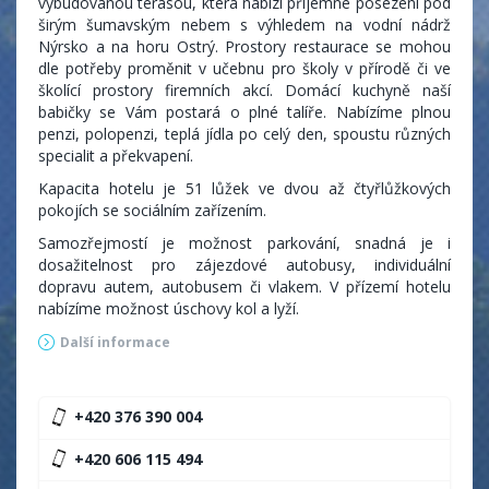
vybudovanou terasou, která nabízí příjemné posezení pod
širým šumavským nebem s výhledem na vodní nádrž
Nýrsko a na horu Ostrý. Prostory restaurace se mohou
dle potřeby proměnit v učebnu pro školy v přírodě či ve
školící prostory firemních akcí. Domácí kuchyně naší
babičky se Vám postará o
plné talíře. Nabízíme plnou
penzi, polopenzi, teplá jídla po celý den, spoustu různých
specialit a překvapení.
Kapacita hotelu je 51 lůžek ve dvou až čtyřlůžkových
pokojích se sociálním zařízením.
Samozřejmostí je možnost parkování, snadná je i
dosažitelnost pro zájezdové autobusy, individuální
dopravu autem, autobusem či vlakem. V přízemí hotelu
nabízíme možnost úschovy kol a lyží.
Další informace
+420 376 390 004
+420 606 115 494