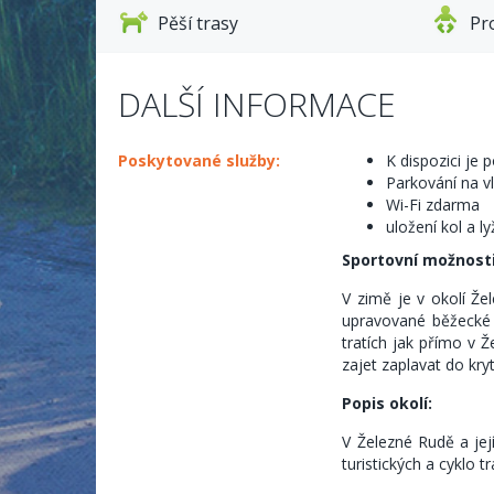
Pěší trasy
Pro
DALŠÍ INFORMACE
Poskytované služby:
K dispozici je 
Parkování na v
Wi-Fi zdarma
uložení kol a ly
Sportovní možnosti
V zimě je v okolí Ž
upravované běžecké s
tratích jak přímo v 
zajet zaplavat do kry
Popis okolí:
V Železné Rudě a jej
turistických a cyklo