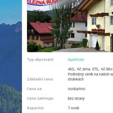
Typ ubytování:
Apartmán
405,- Kč zima. 375,- Kč léto 
Podrobný ceník na našich 
Základní cena:
stránkách
Cena za:
osoba/noc
Cena zahrnuje:
bez stravy
Kapacita:
7 osob