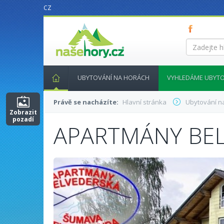
CZ
nasehory.cz
Zadejte
hledaný
výraz...
UBYTOVÁNÍ NA HORÁCH
VYHLEDÁME UBYTO
Právě se nacházíte:
Hlavní stránka
Ubytování n
Zobrazit
pozadí
APARTMÁNY BE