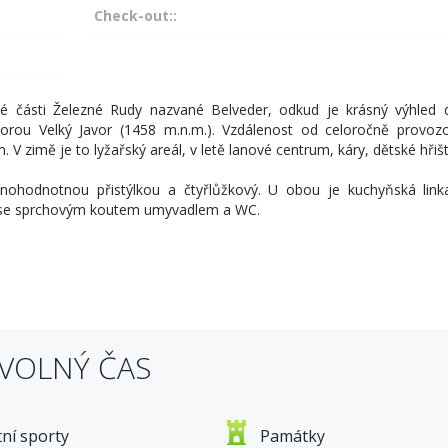
Check-out::
 části Železné Rudy nazvané Belveder, odkud je krásný výhled 
orou Velký Javor (1458 m.n.m.). Vzdálenost od celoročně provoz
V zimě je to lyžařský areál, v letě lanové centrum, káry, dětské hřišt
nohodnotnou přistýlkou a čtyřlůžkový. U obou je kuchyňská linka
na se sprchovým koutem umyvadlem a WC.
 VOLNÝ ČAS
tní sporty
Památky