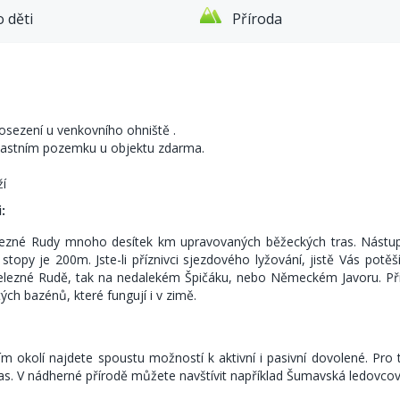
 děti
Příroda
posezení u venkovního ohniště .
lastním pozemku u objektu zdarma.
ží
:
elezné Rudy mnoho desítek km upravovaných běžeckých tras. Nástup 
topy je 200m. Jste-li příznivci sjezdového lyžování, jistě Vás po
Železné Rudě, tak na nedalekém Špičáku, nebo Německém Javoru. Při
tých bazénů, které fungují i v zimě.
ím okolí najdete spoustu možností k aktivní i pasivní dovolené. Pr
 tras. V nádherné přírodě můžete navštívit například Šumavská ledovc