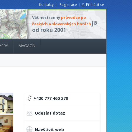
Kontakty
Registrace
Přihlásit se
Váš nestranný
průvodce po
již
českých a slovenských horách
od roku 2001
MERY
MAGAZÍN
+420 777 460 279
Odeslat dotaz
Navštívit web