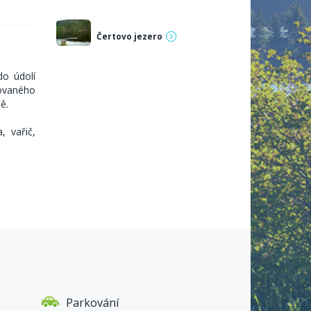
Čertovo jezero
do údolí
ovaného
ě.
, vařič,
Parkování