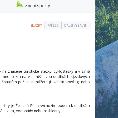
Zimní sporty
SLUŽBY
PŘÍJEZD
DALŠÍ VYBAVENÍ
na značené turistické stezky, cyklostezky a v zimě
těší mnoho km na více něž dvou desítkách sjezdových
 špatném počasí si můžete jít zahrát bowling, nebo
o turisty je Železná Ruda výchozím bodem k desítkám
ová jezera, vodopády nebo rozhledny.