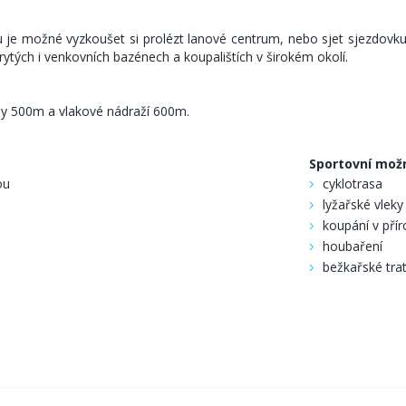
u je možné vyzkoušet si prolézt lanové centrum, nebo sjet sjezdovku
ytých i venkovních bazénech a koupalištích v širokém okolí.
y 500m a vlakové nádraží 600m.
Sportovní mož
ou
cyklotrasa
lyžařské vleky
koupání v pří
houbaření
bežkařské tra