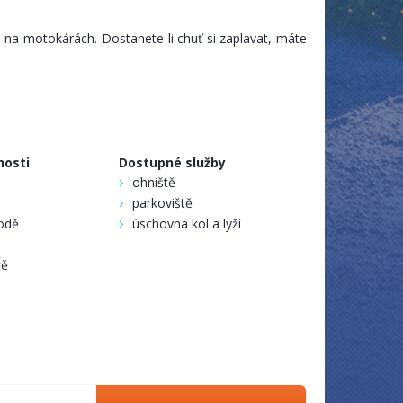
 na motokárách. Dostanete-li chuť si zaplavat, máte
nosti
Dostupné služby
ohniště
parkoviště
rodě
úschovna kol a lyží
tě