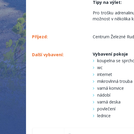
Tipy na výlet:
Pro trošku adrenalin
možnost v několika kr
Příjezd:
Centrum Železné Rud
Vybavení pokoje
Další vybavení:
koupelna se sprch
wc
internet
mikrovlnná trouba
varná konvice
nádobí
varná deska
povlečení
lednice