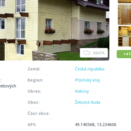
MAPA
+4 
Země:
Česká republika
:
Region:
Plzeňský kraj
webových
Okres:
Klatovy
Obec:
Železná Ruda
Část obce:
GPS:
49.140568, 13.234606