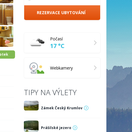
REZERVACE UBYTOVÁNÍ
Počasí
17 °C
fotek
Webkamery
TIPY NA VÝLETY
Zámek Český Krumlov
Prášilské jezero