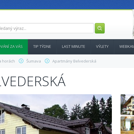
VÁNÍ ZA VÁS
TIP TÝDNE
LAST MINUTE
VÝLETY
WEBKA
a horách
Šumava
Apartmány Belvederská
LVEDERSKÁ