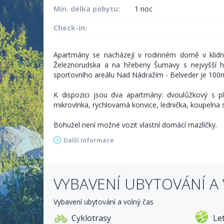
Min. délka pobytu:
1 noc
Check-in:
Apartmány se nacházejí v rodinném domě v klidné
Železnorudska a na hřebeny Šumavy s nejvyšší h
sportovního areálu Nad Nádražím - Belveder je 100m. 
K dispozici jsou dva apartmány: dvoulůžkový s pl
mikrovlnka, rychlovarná konvice, lednička, koupel
Bohužel není možné vozit vlastní domácí mazlíčky.
Další informace
VYBAVENÍ UBYTOVÁNÍ A
Vybavení ubytování a volný čas
Cyklotrasy
Le